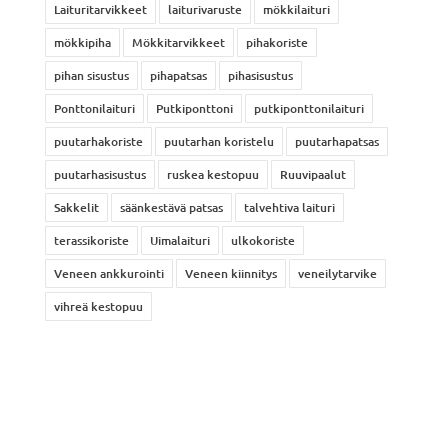
Laituritarvikkeet
laiturivaruste
mökkilaituri
mökkipiha
Mökkitarvikkeet
pihakoriste
pihan sisustus
pihapatsas
pihasisustus
Ponttonilaituri
Putkiponttoni
putkiponttonilaituri
puutarhakoriste
puutarhan koristelu
puutarhapatsas
puutarhasisustus
ruskea kestopuu
Ruuvipaalut
Sakkelit
säänkestävä patsas
talvehtiva laituri
terassikoriste
Uimalaituri
ulkokoriste
Veneen ankkurointi
Veneen kiinnitys
veneilytarvike
vihreä kestopuu