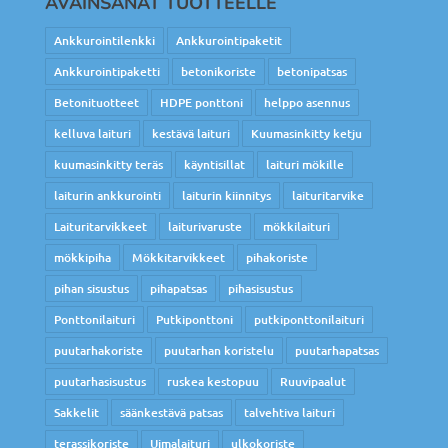
AVAINSANAT TUOTTEELLE
Ankkurointilenkki
Ankkurointipaketit
Ankkurointipaketti
betonikoriste
betonipatsas
Betonituotteet
HDPE ponttoni
helppo asennus
kelluva laituri
kestävä laituri
Kuumasinkitty ketju
kuumasinkitty teräs
käyntisillat
laituri mökille
laiturin ankkurointi
laiturin kiinnitys
laituritarvike
Laituritarvikkeet
laiturivaruste
mökkilaituri
mökkipiha
Mökkitarvikkeet
pihakoriste
pihan sisustus
pihapatsas
pihasisustus
Ponttonilaituri
Putkiponttoni
putkiponttonilaituri
puutarhakoriste
puutarhan koristelu
puutarhapatsas
puutarhasisustus
ruskea kestopuu
Ruuvipaalut
Sakkelit
säänkestävä patsas
talvehtiva laituri
terassikoriste
Uimalaituri
ulkokoriste