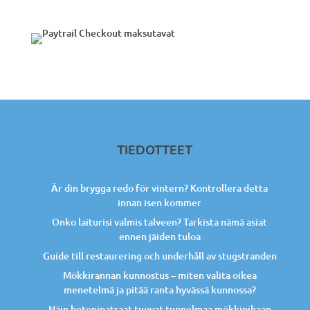
TIEDOTTEET
Är din brygga redo för vintern? Kontrollera detta
innan isen kommer
Onko laiturisi valmis talveen? Tarkista nämä asiat
ennen jäiden tuloa
Guide till restaurering och underhåll av stugstranden
Mökkirannan kunnostus – miten valita oikea
menetelmä ja pitää ranta hyvässä kunnossa?
Näin betonipatsaat tuovat tunnelmaa mökkipihaan