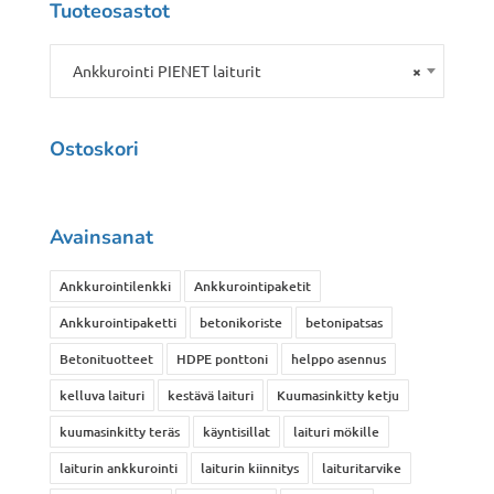
Tuoteosastot
Ankkurointi PIENET laiturit
×
Ostoskori
Avainsanat
Ankkurointilenkki
Ankkurointipaketit
Ankkurointipaketti
betonikoriste
betonipatsas
Betonituotteet
HDPE ponttoni
helppo asennus
kelluva laituri
kestävä laituri
Kuumasinkitty ketju
kuumasinkitty teräs
käyntisillat
laituri mökille
laiturin ankkurointi
laiturin kiinnitys
laituritarvike