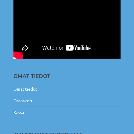
OMAT TIEDOT
Omat tiedot
Ostoskori
Kassa