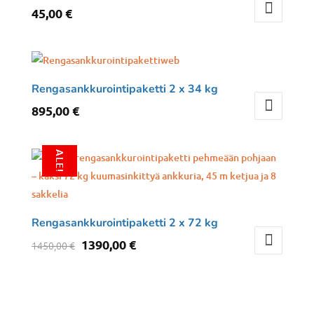
45,00
€
Rengasankkurointipaketti 2 x 34 kg
895,00
€
ALE!
Rengasankkurointipaketti 2 x 72 kg
Alkuperäinen
Nykyinen
1390,00
€
1450,00
€
hinta
hinta
oli:
on:
1450,00 €.
1390,00 €.