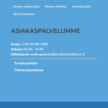
Veneen ankkurointi
Veneen kiinnitys
veneilytarvike
vihreä kestopuu
ASIAKASPALVELUMME
Soita:
+358 44 906 1089
Arkisin:
09:00 - 16:00
Sähköposti:
asiakaspalvelu@mokkitarvikkeet.fi
Toimitusehdot
Tietosuojaseloste