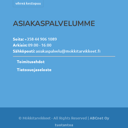
vihreä kestopuu
ASIAKASPALVELUMME
Soita:
+358 44 906 1089
Arkisin:
09:00 - 16:00
Sähköposti:
asiakaspalvelu@mokkitarvikkeet.fi
Toimitusehdot
Tietosuojaseloste
© Mökkitarvikkeet - All Rights Reserved |
ABCnet Oy
tuotantoa