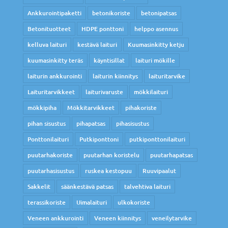
Ankkurointipaketti
betonikoriste
betonipatsas
Betonituotteet
HDPE ponttoni
helppo asennus
kelluva laituri
kestävä laituri
Kuumasinkitty ketju
kuumasinkitty teräs
käyntisillat
laituri mökille
laiturin ankkurointi
laiturin kiinnitys
laituritarvike
Laituritarvikkeet
laiturivaruste
mökkilaituri
mökkipiha
Mökkitarvikkeet
pihakoriste
pihan sisustus
pihapatsas
pihasisustus
Ponttonilaituri
Putkiponttoni
putkiponttonilaituri
puutarhakoriste
puutarhan koristelu
puutarhapatsas
puutarhasisustus
ruskea kestopuu
Ruuvipaalut
Sakkelit
säänkestävä patsas
talvehtiva laituri
terassikoriste
Uimalaituri
ulkokoriste
Veneen ankkurointi
Veneen kiinnitys
veneilytarvike