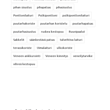
pihan sisustus
pihapatsas
pihasisustus
Ponttonilaituri
Putkiponttoni
putkiponttonilaituri
puutarhakoriste
puutarhan koristelu
puutarhapatsas
puutarhasisustus
ruskea kestopuu
Ruuvipaalut
Sakkelit
säänkestävä patsas
talvehtiva laituri
terassikoriste
Uimalaituri
ulkokoriste
Veneen ankkurointi
Veneen kiinnitys
veneilytarvike
vihreä kestopuu