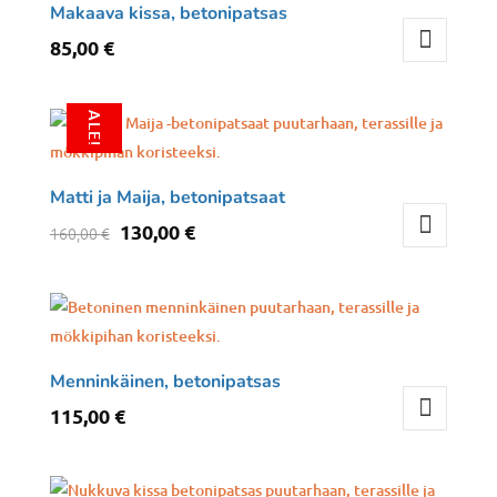
Makaava kissa, betonipatsas
85,00
€
ALE!
Matti ja Maija, betonipatsaat
Alkuperäinen
Nykyinen
130,00
€
160,00
€
hinta
hinta
oli:
on:
160,00 €.
130,00 €.
Menninkäinen, betonipatsas
115,00
€