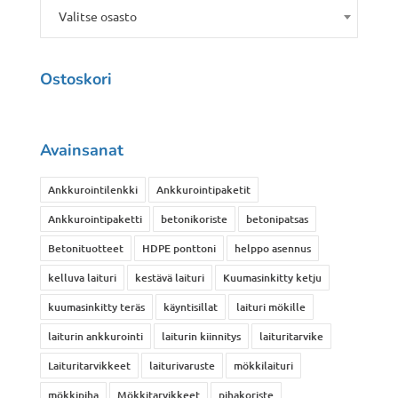
Valitse osasto
Ostoskori
Avainsanat
Ankkurointilenkki
Ankkurointipaketit
Ankkurointipaketti
betonikoriste
betonipatsas
Betonituotteet
HDPE ponttoni
helppo asennus
kelluva laituri
kestävä laituri
Kuumasinkitty ketju
kuumasinkitty teräs
käyntisillat
laituri mökille
laiturin ankkurointi
laiturin kiinnitys
laituritarvike
Laituritarvikkeet
laiturivaruste
mökkilaituri
mökkipiha
Mökkitarvikkeet
pihakoriste