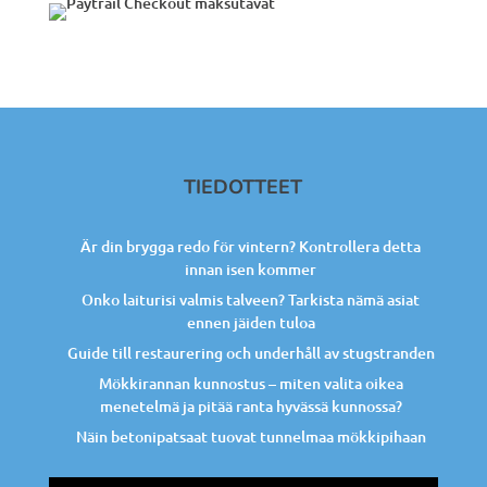
TIEDOTTEET
Är din brygga redo för vintern? Kontrollera detta
innan isen kommer
Onko laiturisi valmis talveen? Tarkista nämä asiat
ennen jäiden tuloa
Guide till restaurering och underhåll av stugstranden
Mökkirannan kunnostus – miten valita oikea
menetelmä ja pitää ranta hyvässä kunnossa?
Näin betonipatsaat tuovat tunnelmaa mökkipihaan