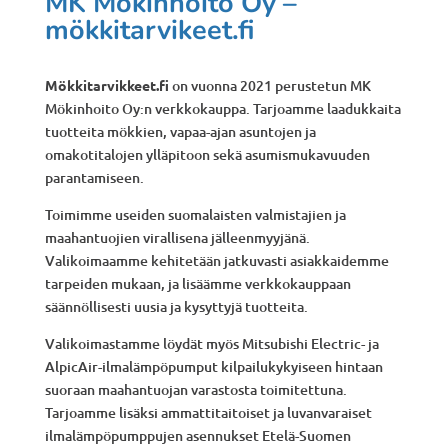
MK Mökinhoito Oy –
mökkitarvikeet.fi
Mökkitarvikkeet.fi
on vuonna 2021 perustetun MK
Mökinhoito Oy:n verkkokauppa. Tarjoamme laadukkaita
tuotteita mökkien, vapaa-ajan asuntojen ja
omakotitalojen ylläpitoon sekä asumismukavuuden
parantamiseen.
Toimimme useiden suomalaisten valmistajien ja
maahantuojien virallisena jälleenmyyjänä.
Valikoimaamme kehitetään jatkuvasti asiakkaidemme
tarpeiden mukaan, ja lisäämme verkkokauppaan
säännöllisesti uusia ja kysyttyjä tuotteita.
Valikoimastamme löydät myös Mitsubishi Electric- ja
AlpicAir-ilmalämpöpumput kilpailukykyiseen hintaan
suoraan maahantuojan varastosta toimitettuna.
Tarjoamme lisäksi ammattitaitoiset ja luvanvaraiset
ilmalämpöpumppujen asennukset Etelä-Suomen