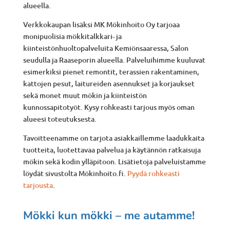
alueella.
Verkkokaupan lisäksi MK Mökinhoito Oy tarjoaa
monipuolisia mökkitalkkari- ja
kiinteistönhuoltopalveluita Kemiönsaaressa, Salon
seudulla ja Raaseporin alueella. Palveluihimme kuuluvat
esimerkiksi pienet remontit, terassien rakentaminen,
kattojen pesut, laitureiden asennukset ja korjaukset
sekä monet muut mökin ja kiinteistön
kunnossapitotyöt. Kysy rohkeasti tarjous myös oman
alueesi toteutuksesta.
Tavoitteenamme on tarjota asiakkaillemme laadukkaita
tuotteita, luotettavaa palvelua ja käytännön ratkaisuja
mökin sekä kodin ylläpitoon. Lisätietoja palveluistamme
löydät sivustolta Mökinhoito.fi.
Pyydä rohkeasti
tarjousta
.
Mökki kun mökki – me autamme!