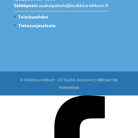
Sähköposti:
asiakaspalvelu@mokkitarvikkeet.fi
Toimitusehdot
Tietosuojaseloste
© Mökkitarvikkeet - All Rights Reserved |
ABCnet Oy
tuotantoa