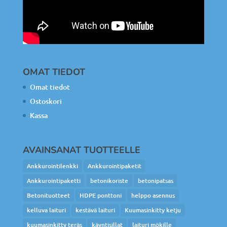
OMAT TIEDOT
Omat tiedot
Ostoskori
Kassa
AVAINSANAT TUOTTEELLE
Ankkurointilenkki
Ankkurointipaketit
Ankkurointipaketti
betonikoriste
betonipatsas
Betonituotteet
HDPE ponttoni
helppo asennus
kelluva laituri
kestävä laituri
Kuumasinkitty ketju
kuumasinkitty teräs
käyntisillat
laituri mökille