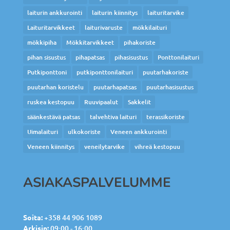
laiturin ankkurointi
laiturin kiinnitys
laituritarvike
Laituritarvikkeet
laiturivaruste
mökkilaituri
mökkipiha
Mökkitarvikkeet
pihakoriste
pihan sisustus
pihapatsas
pihasisustus
Ponttonilaituri
Putkiponttoni
putkiponttonilaituri
puutarhakoriste
puutarhan koristelu
puutarhapatsas
puutarhasisustus
ruskea kestopuu
Ruuvipaalut
Sakkelit
säänkestävä patsas
talvehtiva laituri
terassikoriste
Uimalaituri
ulkokoriste
Veneen ankkurointi
Veneen kiinnitys
veneilytarvike
vihreä kestopuu
ASIAKASPALVELUMME
Soita:
+358 44 906 1089
Arkisin:
09:00 - 16:00