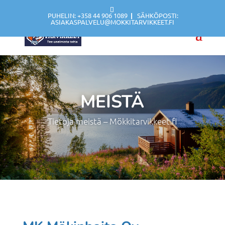
PUHELIN: +358 44 906 1089
|
SÄHKÖPOSTI:
ASIAKASPALVELU@MOKKITARVIKKEET.FI
MEISTÄ
Tietoja meistä – Mökkitarvikkeet.fi