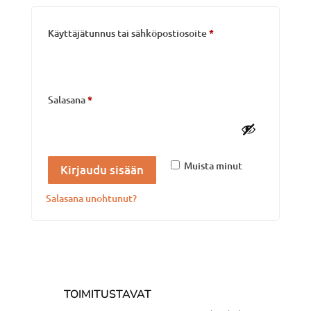
Vaaditaan
Käyttäjätunnus tai sähköpostiosoite
*
Vaaditaan
Salasana
*
Muista minut
Kirjaudu sisään
Salasana unohtunut?
TOIMITUSTAVAT