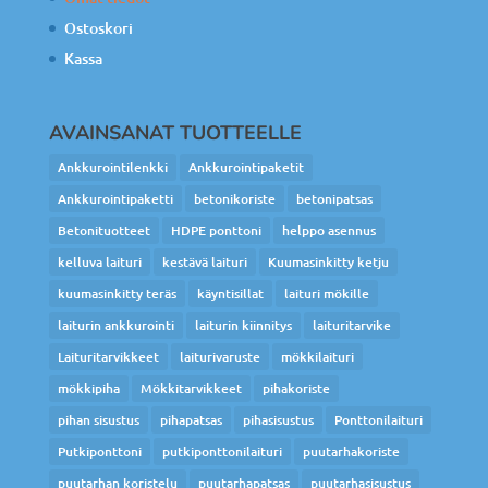
Ostoskori
Kassa
AVAINSANAT TUOTTEELLE
Ankkurointilenkki
Ankkurointipaketit
Ankkurointipaketti
betonikoriste
betonipatsas
Betonituotteet
HDPE ponttoni
helppo asennus
kelluva laituri
kestävä laituri
Kuumasinkitty ketju
kuumasinkitty teräs
käyntisillat
laituri mökille
laiturin ankkurointi
laiturin kiinnitys
laituritarvike
Laituritarvikkeet
laiturivaruste
mökkilaituri
mökkipiha
Mökkitarvikkeet
pihakoriste
pihan sisustus
pihapatsas
pihasisustus
Ponttonilaituri
Putkiponttoni
putkiponttonilaituri
puutarhakoriste
puutarhan koristelu
puutarhapatsas
puutarhasisustus