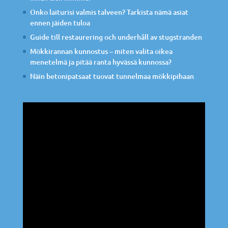
Onko laiturisi valmis talveen? Tarkista nämä asiat
ennen jäiden tuloa
Guide till restaurering och underhåll av stugstranden
Mökkirannan kunnostus – miten valita oikea
menetelmä ja pitää ranta hyvässä kunnossa?
Näin betonipatsaat tuovat tunnelmaa mökkipihaan