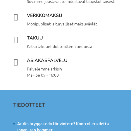
Sovimme joustavat toimitustavat tilauskohtaisesti
VERKKOMAKSU

Monipuoliset ja turvalliset maksuväylät
TAKUU

Katso takuuehdot tuotteen tiedoista
ASIAKASPALVELU

Palvelemme arkisin
Ma - pe 09 - 16:00
TIEDOTTEET
Är din brygga redo för vintern? Kontrollera detta
innan isen kommer