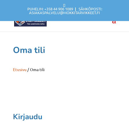
PUHELIN: +358 44 906 1089
|
SÄHKÖPOSTI:
ASIAKASPALVELU@MOKKITARVIKKEET.FI
Oma tili
Etusivu
/ Oma tili
Kirjaudu