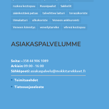
ruskea kestopuu
Ruuvipaalut
Sakkelit
säänkestävä patsas
talvehtiva laituri
terassikoriste
Uimalaituri
ulkokoriste
Veneen ankkurointi
Veneen kiinnitys
veneilytarvike
vihreä kestopuu
ASIAKASPALVELUMME
Soita:
+358 44 906 1089
Arkisin:
09:00 - 16:00
Sähköposti:
asiakaspalvelu@mokkitarvikkeet.fi
Toimitusehdot
Tietosuojaseloste