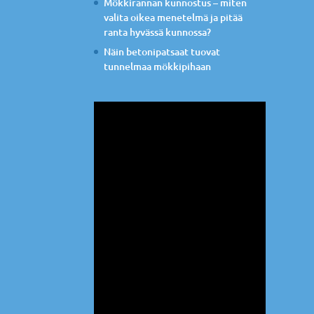
Mökkirannan kunnostus – miten
valita oikea menetelmä ja pitää
ranta hyvässä kunnossa?
Näin betonipatsaat tuovat
tunnelmaa mökkipihaan