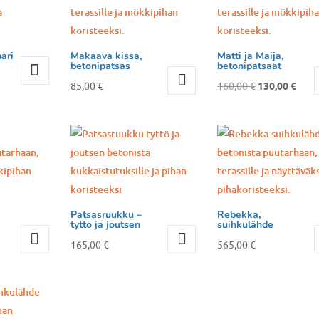
ari
Makaava kissa,
Matti ja Maija,
betonipatsas
betonipatsaat
Alkuperäinen
Nyky
85,00
€
160,00
€
130,00
€
hinta
hint
oli:
on:
160,00 €.
130,0
Patsasruukku –
Rebekka,
tyttö ja joutsen
suihkulähde
165,00
€
565,00
€