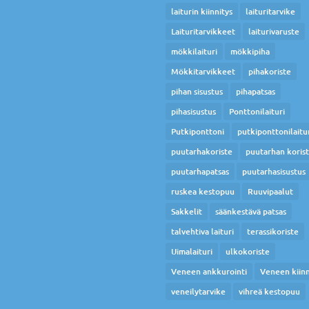
laiturin kiinnitys
laituritarvike
Laituritarvikkeet
laiturivaruste
mökkilaituri
mökkipiha
Mökkitarvikkeet
pihakoriste
pihan sisustus
pihapatsas
pihasisustus
Ponttonilaituri
Putkiponttoni
putkiponttonilaitu
puutarhakoriste
puutarhan koris
puutarhapatsas
puutarhasisustus
ruskea kestopuu
Ruuvipaalut
Sakkelit
säänkestävä patsas
talvehtiva laituri
terassikoriste
Uimalaituri
ulkokoriste
Veneen ankkurointi
Veneen kiinn
veneilytarvike
vihreä kestopuu