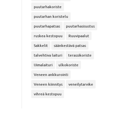
puutarhakoriste
puutarhan koristelu
puutarhapatsas
puutarhasisustus
ruskea kestopuu
Ruuvipaalut
Sakkelit
säänkestävä patsas
talvehtiva laituri
terassikoriste
Uimalaituri
ulkokoriste
Veneen ankkurointi
Veneen kiinnitys
veneilytarvike
vihreä kestopuu