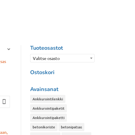
Tuoteosastot
Valitse osasto
Ostoskori
Avainsanat
Ankkurointilenkki
Ankkurointipaketit
Ankkurointipaketti
betonikoriste
betonipatsas