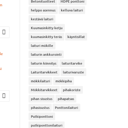
Betonituotteet
HDPE ponttoni
helppo asennus
kelluva laituri
kestävä laituri
Kuumasinkitty ketju
inen
kuumasinkitty teräs
käyntisillat
a
laituri mökille
laiturin ankkurointi
0 €.
laiturin kiinnitys
laituritarvike
Laituritarvikkeet
laiturivaruste
mökkilaituri
mökkipiha
Mökkitarvikkeet
pihakoriste
pihan sisustus
pihapatsas
pihasisustus
Ponttonilaituri
Putkiponttoni
putkiponttonilaituri