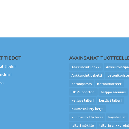
T TIEDOT
AVAINSANAT TUOTTEELL
t tiedot
Ankkurointilenkki
Ankkurointipa
oskori
Ankkurointipaketti
betonikorist
sa
betonipatsas
Betonituotteet
HDPE ponttoni
helppo asennus
kelluva laituri
kestävä laituri
Kuumasinkitty ketju
kuumasinkitty teräs
käyntisillat
laituri mökille
laiturin ankkuroint