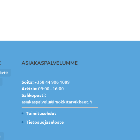
E
ASIAKASPALVELUMME
ketit
e
Soita:
+358 44 906 1089
Arkisin:
09:00 - 16:00
Sähköposti:
asiakaspalvelu@mokkitarvikkeet.fi
Toimitusehdot
Tietosuojaseloste
i