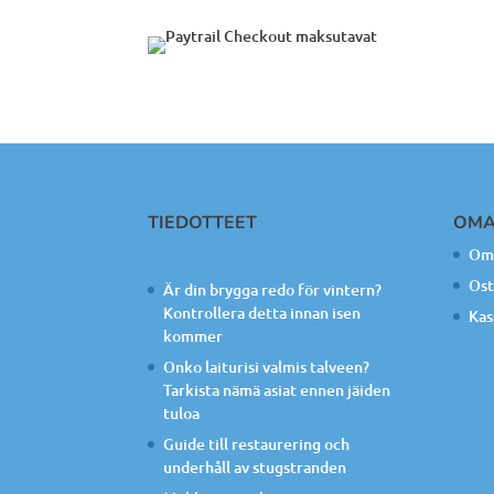
TIEDOTTEET
OMA
Oma
Ost
Är din brygga redo för vintern?
Kontrollera detta innan isen
Kas
kommer
Onko laiturisi valmis talveen?
Tarkista nämä asiat ennen jäiden
tuloa
Guide till restaurering och
underhåll av stugstranden