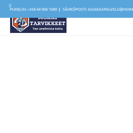
PUHELIN: +358 44 906 1089
|
SÄHKÖPOSTI: ASIAKASPALVELU@MOKKI