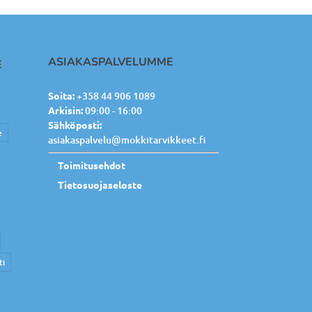
ASIAKASPALVELUMME
E
Soita:
+358 44 906 1089
Arkisin:
09:00 - 16:00
Sähköposti:
e
asiakaspalvelu@mokkitarvikkeet.fi
Toimitusehdot
Tietosuojaseloste
ti