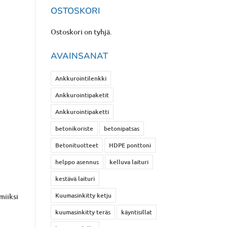
OSTOSKORI
Ostoskori on tyhjä.
AVAINSANAT
Ankkurointilenkki
Ankkurointipaketit
Ankkurointipaketti
betonikoriste
betonipatsas
s
Betonituotteet
HDPE ponttoni
helppo asennus
kelluva laituri
kestävä laituri
Kuumasinkitty ketju
miiksi
kuumasinkitty teräs
käyntisillat