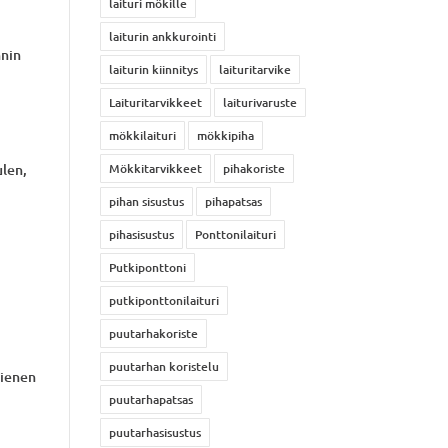
laituri mökille
laiturin ankkurointi
nnin
laiturin kiinnitys
laituritarvike
Laituritarvikkeet
laiturivaruste
mökkilaituri
mökkipiha
ulen,
Mökkitarvikkeet
pihakoriste
pihan sisustus
pihapatsas
pihasisustus
Ponttonilaituri
Putkiponttoni
putkiponttonilaituri
puutarhakoriste
puutarhan koristelu
Pienen
puutarhapatsas
puutarhasisustus