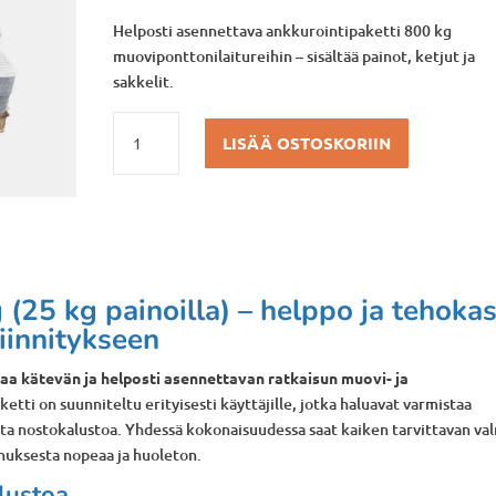
Helposti asennettava ankkurointipaketti 800 kg
muoviponttonilaitureihin – sisältää painot, ketjut ja
sakkelit.
Ankkurointipaketti
LISÄÄ OSTOSKORIIN
800
kg
määrä
 (25 kg painoilla) – helppo ja tehoka
kiinnitykseen
joaa kätevän ja helposti asennettavan ratkaisun muovi- ja
ketti on suunniteltu erityisesti käyttäjille, jotka haluavat varmistaa
sta nostokalustoa. Yhdessä kokonaisuudessa saat kaiken tarvittavan val
nuksesta nopeaa ja huoleton.
lustoa