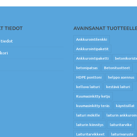
T TIEDOT
AVAINSANAT TUOTTEELL
Ankkurointilenkki
tiedot
Ankkurointipaketit
kori
Ankkurointipaketti
betonikorist
betonipatsas
Betonituotteet
HDPE ponttoni
helppo asennus
kelluva laituri
kestävä laituri
Kuumasinkitty ketju
kuumasinkitty teräs
käyntisillat
laituri mökille
laiturin ankkuroin
laiturin kiinnitys
laituritarvike
Laituritarvikkeet
laiturivaruste