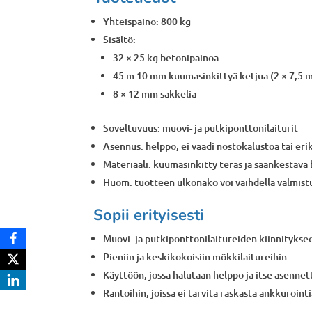
Yhteispaino: 800 kg
Sisältö:
32 × 25 kg betonipainoa
45 m 10 mm kuumasinkittyä ketjua (2 × 7,5 m
8 × 12 mm sakkelia
Soveltuvuus: muovi- ja putkiponttonilaiturit
Asennus: helppo, ei vaadi nostokalustoa tai eri
Materiaali: kuumasinkitty teräs ja säänkestävä
Huom: tuotteen ulkonäkö voi vaihdella valmis
Sopii erityisesti
Muovi- ja putkiponttonilaitureiden kiinnitykse
Pieniin ja keskikokoisiin mökkilaitureihin
Käyttöön, jossa halutaan helppo ja itse asennet
Rantoihin, joissa ei tarvita raskasta ankkuroin