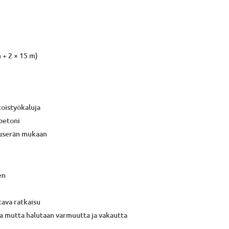
 + 2 × 15 m)
koistyökaluja
 betoni
tuserän mukaan
en
tava ratkaisu
tia mutta halutaan varmuutta ja vakautta