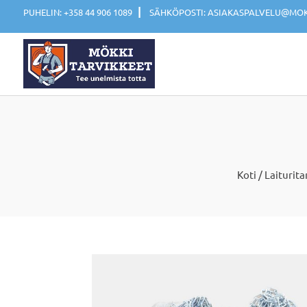
|
PUHELIN: +358 44 906 1089
SÄHKÖPOSTI: ASIAKASPALVELU@MOKK
Koti
/
Laiturita