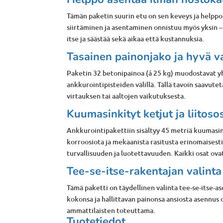
Tämän paketin suurin etu on sen keveys ja helppo 
siirtäminen ja asentaminen onnistuu myös yksin – 
itse ja säästää sekä aikaa että kustannuksia.
Tasainen painonjako ja hyvä 
Paketin 32 betonipainoa (á 25 kg) muodostavat yh
ankkurointipisteiden välillä. Tällä tavoin saavute
virtauksen tai aaltojen vaikutuksesta.
Kuumasinkityt ketjut ja liitoso
Ankkurointipakettiin sisältyy 45 metriä kuumasin
korroosiota ja mekaanista rasitusta erinomaisest
turvallisuuden ja luotettavuuden. Kaikki osat ova
Tee-se-itse-rakentajan valinta
Tämä paketti on täydellinen valinta tee-se-itse-a
kokonsa ja hallittavan painonsa ansiosta asennus o
ammattilaisten toteuttama.
Tuotetiedot