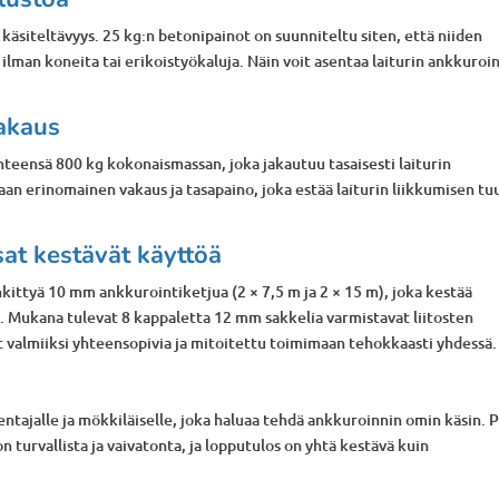
käsiteltävyys. 25 kg:n betonipainot on suunniteltu siten, että niiden
ilman koneita tai erikoistyökaluja. Näin voit asentaa laiturin ankkuroi
vakaus
teensä 800 kg kokonaismassan, joka jakautuu tasaisesti laiturin
taan erinomainen vakaus ja tasapaino, joka estää laiturin liikkumisen tu
sat kestävät käyttöä
kittyä 10 mm ankkurointiketjua (2 × 7,5 m ja 2 × 15 m), joka kestää
i. Mukana tulevat 8 kappaletta 12 mm sakkelia varmistavat liitosten
t valmiiksi yhteensopivia ja mitoitettu toimimaan tehokkaasti yhdessä.
sentajalle ja mökkiläiselle, joka haluaa tehdä ankkuroinnin omin käsin. 
n turvallista ja vaivatonta, ja lopputulos on yhtä kestävä kuin