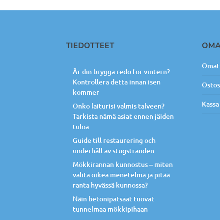
TIEDOTTEET
OMA
Omat 
Är din brygga redo för vintern?
Kontrollera detta innan isen
Ostos
kommer
Kassa
Onko laiturisi valmis talveen?
Tarkista nämä asiat ennen jäiden
tuloa
Guide till restaurering och
underhåll av stugstranden
Mökkirannan kunnostus – miten
valita oikea menetelmä ja pitää
ranta hyvässä kunnossa?
Näin betonipatsaat tuovat
tunnelmaa mökkipihaan