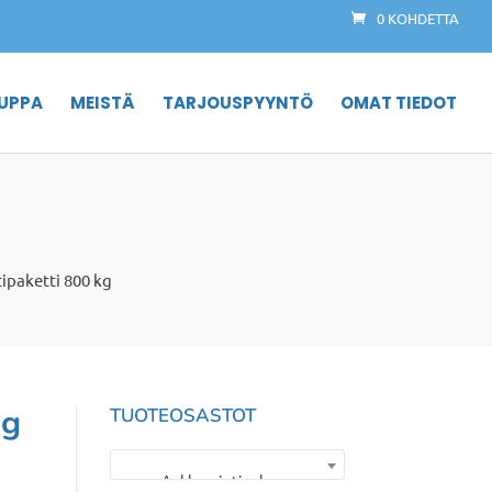
0 KOHDETTA
UPPA
MEISTÄ
TARJOUSPYYNTÖ
OMAT TIEDOT
ipaketti 800 kg
kg
TUOTEOSASTOT
Ankkurointipaketit
×