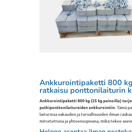
Ankkurointipaketti 800 kg
ratkaisu ponttonilaiturin 
Ankkurointipaketti 800 kg (25 kg painoilla) tar
putkiponttonilaitureiden ankkurointiin
. Tämä pa
laiturinsa vakauden ja turvallisuuden ilman raska
mitoitettuna ja yhteensopivana, mikä tekee asen
Helppo asentaa ilman nostoka