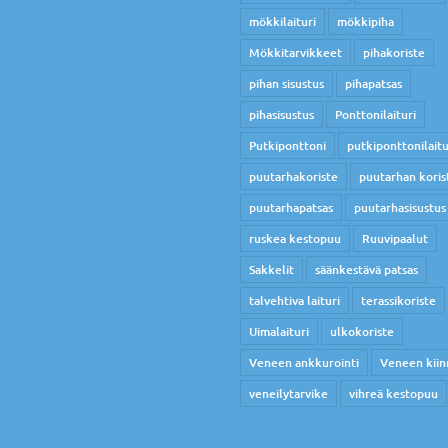
mökkilaituri
mökkipiha
Mökkitarvikkeet
pihakoriste
pihan sisustus
pihapatsas
pihasisustus
Ponttonilaituri
Putkiponttoni
putkiponttonilaitu
puutarhakoriste
puutarhan koris
puutarhapatsas
puutarhasisustus
ruskea kestopuu
Ruuvipaalut
Sakkelit
säänkestävä patsas
talvehtiva laituri
terassikoriste
Uimalaituri
ulkokoriste
Veneen ankkurointi
Veneen kiin
veneilytarvike
vihreä kestopuu