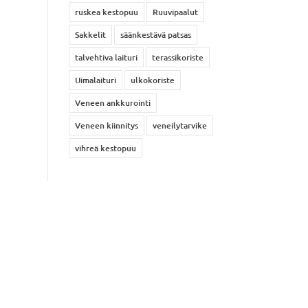
ruskea kestopuu
Ruuvipaalut
Sakkelit
säänkestävä patsas
talvehtiva laituri
terassikoriste
Uimalaituri
ulkokoriste
Veneen ankkurointi
Veneen kiinnitys
veneilytarvike
vihreä kestopuu