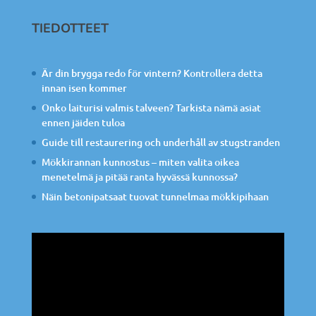
TIEDOTTEET
Är din brygga redo för vintern? Kontrollera detta
innan isen kommer
Onko laiturisi valmis talveen? Tarkista nämä asiat
ennen jäiden tuloa
Guide till restaurering och underhåll av stugstranden
Mökkirannan kunnostus – miten valita oikea
menetelmä ja pitää ranta hyvässä kunnossa?
Näin betonipatsaat tuovat tunnelmaa mökkipihaan