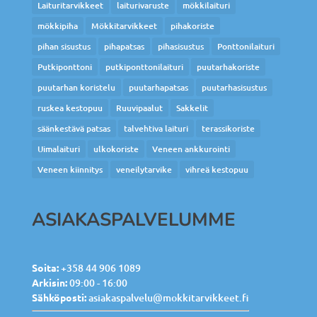
Laituritarvikkeet
laiturivaruste
mökkilaituri
mökkipiha
Mökkitarvikkeet
pihakoriste
pihan sisustus
pihapatsas
pihasisustus
Ponttonilaituri
Putkiponttoni
putkiponttonilaituri
puutarhakoriste
puutarhan koristelu
puutarhapatsas
puutarhasisustus
ruskea kestopuu
Ruuvipaalut
Sakkelit
säänkestävä patsas
talvehtiva laituri
terassikoriste
Uimalaituri
ulkokoriste
Veneen ankkurointi
Veneen kiinnitys
veneilytarvike
vihreä kestopuu
ASIAKASPALVELUMME
Soita:
+358 44 906 1089
Arkisin:
09:00 - 16:00
Sähköposti:
asiakaspalvelu@mokkitarvikkeet.fi