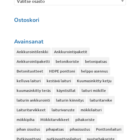
Valitse osasto
Ostoskori
Avainsanat
Ankkurointilenkki
Ankkurointipaketit
Ankkurointipaketti
betonikoriste
betonipatsas
Betonituotteet
HDPE ponttoni
helppo asennus
kelluva laituri
kestävä laituri
Kuumasinkitty ketju
kuumasinkitty teräs
käyntisillat
laituri mökille
laiturin ankkurointi
laiturin kiinnitys
laituritarvike
Laituritarvikkeet
laiturivaruste
mökkilaituri
mökkipiha
Mökkitarvikkeet
pihakoriste
pihan sisustus
pihapatsas
pihasisustus
Ponttonilaituri
Putkiponttoni
putkiponttonilaituri
puutarhakoriste