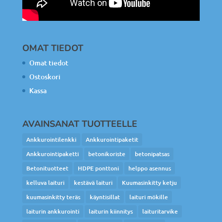
OMAT TIEDOT
Omat tiedot
Ostoskori
Kassa
AVAINSANAT TUOTTEELLE
Ankkurointilenkki
Ankkurointipaketit
Ankkurointipaketti
betonikoriste
betonipatsas
Betonituotteet
HDPE ponttoni
helppo asennus
kelluva laituri
kestävä laituri
Kuumasinkitty ketju
kuumasinkitty teräs
käyntisillat
laituri mökille
laiturin ankkurointi
laiturin kiinnitys
laituritarvike