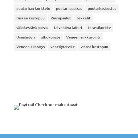
puutarhan koristelu
puutarhapatsas
puutarhasisustus
ruskea kestopuu
Ruuvipaalut
Sakkelit
säänkestävä patsas
talvehtiva laituri
terassikoriste
Uimalaituri
ulkokoriste
Veneen ankkurointi
Veneen kiinnitys
veneilytarvike
vihreä kestopuu