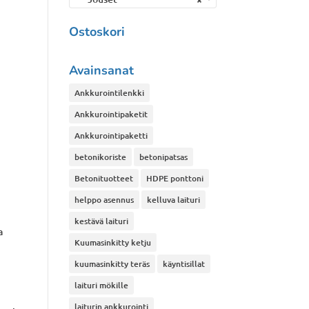
Ostoskori
Avainsanat
Ankkurointilenkki
Ankkurointipaketit
Ankkurointipaketti
betonikoriste
betonipatsas
Betonituotteet
HDPE ponttoni
helppo asennus
kelluva laituri
kestävä laituri
a
Kuumasinkitty ketju
kuumasinkitty teräs
käyntisillat
laituri mökille
laiturin ankkurointi