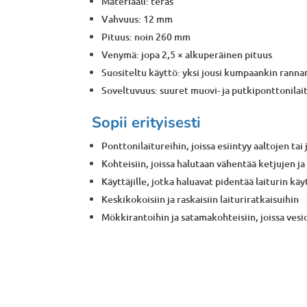
Materiaali: teräs
Vahvuus: 12 mm
Pituus: noin 260 mm
Venymä: jopa 2,5 × alkuperäinen pituus
Suositeltu käyttö: yksi jousi kumpaankin ranna
Soveltuvuus: suuret muovi- ja putkiponttonilai
Sopii erityisesti
Ponttonilaitureihin, joissa esiintyy aaltojen tai 
Kohteisiin, joissa halutaan vähentää ketjujen ja
Käyttäjille, jotka haluavat pidentää laiturin käyt
Keskikokoisiin ja raskaisiin laituriratkaisuihin
Mökkirantoihin ja satamakohteisiin, joissa ves