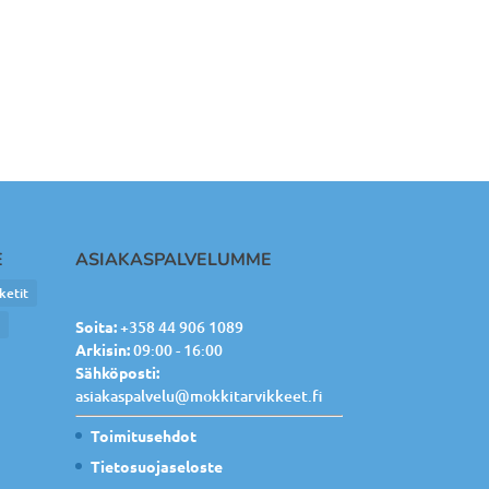
E
ASIAKASPALVELUMME
ketit
e
Soita:
+358 44 906 1089
Arkisin:
09:00 - 16:00
Sähköposti:
asiakaspalvelu@mokkitarvikkeet.fi
Toimitusehdot
Tietosuojaseloste