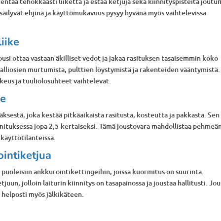
ntaa tehokkaasti liikettä ja estää ketjuja sekä kiinnityspisteitä joutu
 säilyvät ehjinä ja käyttömukavuus pysyy hyvänä myös vaihtelevissa
liike
jousi ottaa vastaan äkilliset vedot ja jakaa rasituksen tasaisemmin koko
alliosien murtumista, pulttien löystymistä ja rakenteiden vääntymistä.
keus ja tuuliolosuhteet vaihtelevat.
ne
äksestä, joka kestää pitkäaikaista rasitusta, kosteutta ja pakkasta. Sen
mituksessa jopa 2,5-kertaiseksi. Tämä joustovara mahdollistaa pehmeä
 käyttötilanteissa.
intiketjua
 puoleisiin ankkurointikettingeihin, joissa kuormitus on suurinta.
uun, jolloin laiturin kiinnitys on tasapainossa ja joustaa hallitusti. Jou
a helposti myös jälkikäteen.