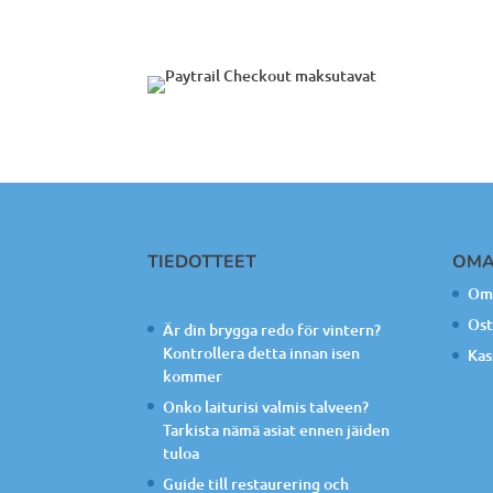
TIEDOTTEET
OMA
Oma
Ost
Är din brygga redo för vintern?
Kontrollera detta innan isen
Kas
kommer
Onko laiturisi valmis talveen?
Tarkista nämä asiat ennen jäiden
tuloa
Guide till restaurering och