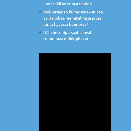
underhåll av stugstranden
Mökkirannan kunnostus – miten
valita oikea menetelmä ja pitää
ranta hyvässä kunnossa?
Näin betonipatsaat tuovat
tunnelmaa mökkipihaan