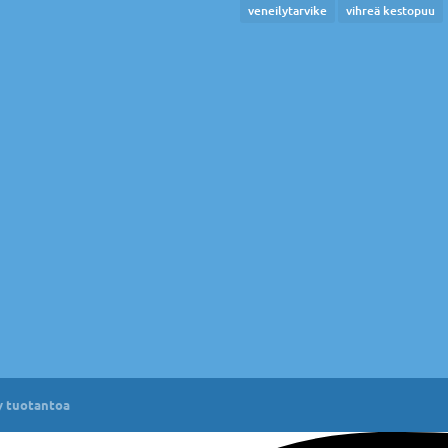
veneilytarvike
vihreä kestopuu
 tuotantoa