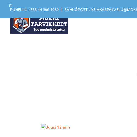
PUHELIN: +358 44 906 1089
|
SÄHKÖPOSTI: ASIAKASPALVELU@MOKKI