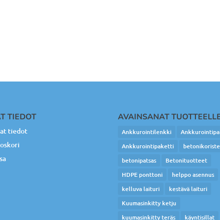
T TIEDOT
AVAINSANAT TUOTTEELL
t tiedot
Ankkurointilenkki
Ankkurointipa
oskori
Ankkurointipaketti
betonikorist
sa
betonipatsas
Betonituotteet
HDPE ponttoni
helppo asennus
kelluva laituri
kestävä laituri
Kuumasinkitty ketju
kuumasinkitty teräs
käyntisillat