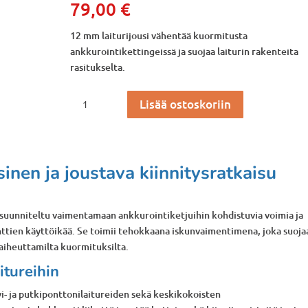
79,00
€
12 mm laiturijousi vähentää kuormitusta
ankkurointikettingeissä ja suojaa laiturin rakenteita
rasitukselta.
Jousi
Lisää ostoskoriin
12
mm
määrä
sinen ja joustava kiinnitysratkaisu
 suunniteltu vaimentamaan ankkurointiketjuihin kohdistuvia voimia ja
ttien käyttöikää. Se toimii tehokkaana iskunvaimentimena, joka suoja
 aiheuttamilta kuormituksilta.
itureihin
i- ja putkiponttonilaitureiden sekä keskikokoisten