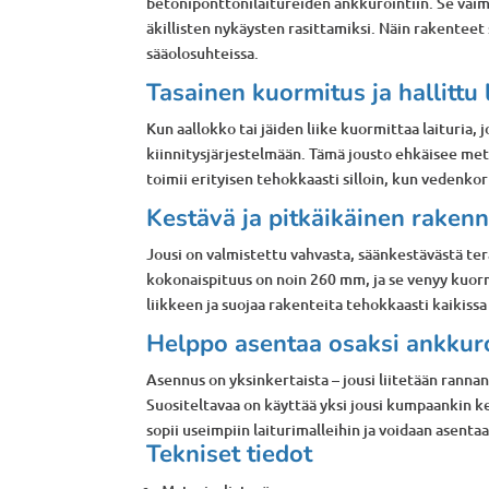
betoniponttonilaitureiden ankkurointiin. Se vaime
äkillisten nykäysten rasittamiksi. Näin rakenteet
sääolosuhteissa.
Tasainen kuormitus ja hallittu 
Kun aallokko tai jäiden liike kuormittaa laituria, 
kiinnitysjärjestelmään. Tämä jousto ehkäisee met
toimii erityisen tehokkaasti silloin, kun vedenkor
Kestävä ja pitkäikäinen raken
Jousi on valmistettu vahvasta, säänkestävästä ter
kokonaispituus on noin 260 mm, ja se venyy kuor
liikkeen ja suojaa rakenteita tehokkaasti kaikissa
Helppo asentaa osaksi ankkuro
Asennus on yksinkertaista – jousi liitetään rannan
Suositeltavaa on käyttää yksi jousi kumpaankin ketj
sopii useimpiin laiturimalleihin ja voidaan asenta
Tekniset tiedot