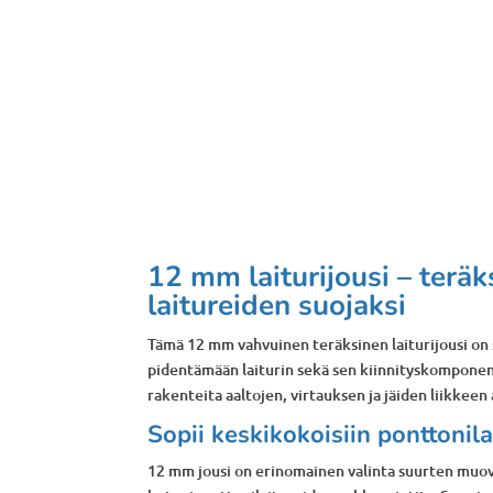
12 mm laiturijousi – teräk
laitureiden suojaksi
Tämä 12 mm vahvuinen teräksinen laiturijousi on
pidentämään laiturin sekä sen kiinnityskomponen
rakenteita aaltojen, virtauksen ja jäiden liikkeen
Sopii keskikokoisiin ponttonila
12 mm jousi on erinomainen valinta suurten muov