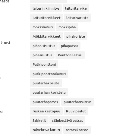
masta
laiturin kiinnitys
laituritarvike
Laituritarvikkeet
laiturivaruste
mökkilaituri
mökkipiha
Mökkitarvikkeet
pihakoriste
 Jousi
pihan sisustus
pihapatsas
pihasisustus
Ponttonilaituri
Putkiponttoni
putkiponttonilaituri
n
puutarhakoriste
puutarhan koristelu
puutarhapatsas
puutarhasisustus
ruskea kestopuu
Ruuvipaalut
si
Sakkelit
säänkestävä patsas
talvehtiva laituri
terassikoriste