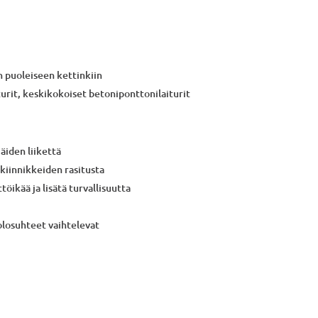
n puoleiseen kettinkiin
turit, keskikokoiset betoniponttonilaiturit
jäiden liikettä
 kiinnikkeiden rasitusta
töikää ja lisätä turvallisuutta
iolosuhteet vaihtelevat