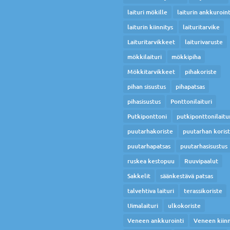
laituri mökille
laiturin ankkuroint
laiturin kiinnitys
laituritarvike
Laituritarvikkeet
laiturivaruste
mökkilaituri
mökkipiha
Mökkitarvikkeet
pihakoriste
pihan sisustus
pihapatsas
pihasisustus
Ponttonilaituri
Putkiponttoni
putkiponttonilaitu
puutarhakoriste
puutarhan koris
puutarhapatsas
puutarhasisustus
ruskea kestopuu
Ruuvipaalut
Sakkelit
säänkestävä patsas
talvehtiva laituri
terassikoriste
Uimalaituri
ulkokoriste
Veneen ankkurointi
Veneen kiinn