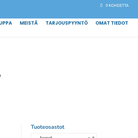
0 KOHDETTA
UPPA
MEISTÄ
TARJOUSPYYNTÖ
OMAT TIEDOT
m
Tuoteosastot
Jouset
×