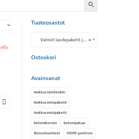
Tuoteosastot
Valmiit laudepaketit ja kaiteet
×
Ostoskori
Avainsanat
Ankkurointilenkki
Ankkurointipaketit
okka:
€
Ankkurointipaketti
betonikoriste
betonipatsas
 €
Betonituotteet
HDPE ponttoni