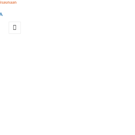
muunnelma.
Voit
A
tehdä
valinnat
tuotteen
sivulla.