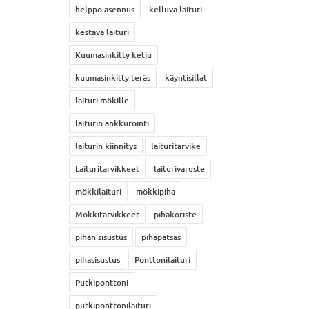
helppo asennus
kelluva laituri
kestävä laituri
Kuumasinkitty ketju
kuumasinkitty teräs
käyntisillat
laituri mökille
laiturin ankkurointi
laiturin kiinnitys
laituritarvike
Laituritarvikkeet
laiturivaruste
mökkilaituri
mökkipiha
Mökkitarvikkeet
pihakoriste
pihan sisustus
pihapatsas
pihasisustus
Ponttonilaituri
Putkiponttoni
putkiponttonilaituri