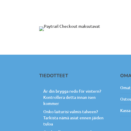
TIEDOTTEET
OMA
Omat 
Är din brygga redo för vintern?
Kontrollera detta innan isen
Ostos
kommer
Kassa
Onko laiturisi valmis talveen?
Tarkista nämä asiat ennen jäiden
tuloa