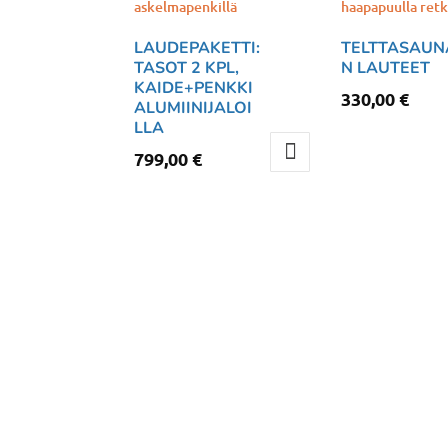
Voit
LAUDEPAKETTI:
TELTTASAUN
tehdä
TASOT 2 KPL,
N LAUTEET
valinnat
KAIDE+PENKKI
330,00
€
tuotteen
ALUMIINIJALOI
sivulla.
LLA
799,00
€