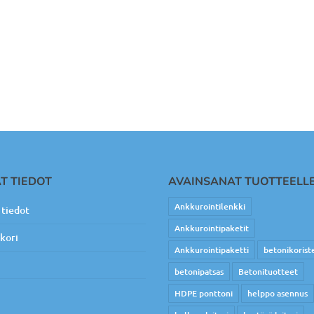
T TIEDOT
AVAINSANAT TUOTTEELL
Ankkurointilenkki
tiedot
Ankkurointipaketit
kori
Ankkurointipaketti
betonikorist
betonipatsas
Betonituotteet
HDPE ponttoni
helppo asennus