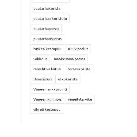
puutarhakoriste
puutarhan koristelu
puutarhapatsas
puutarhasisustus
ruskea kestopuu
Ruuvipaalut
Sakkelit
säänkestävä patsas
talvehtiva laituri
terassikoriste
Uimalaituri
ulkokoriste
Veneen ankkurointi
Veneen kiinnitys
veneilytarvike
vihreä kestopuu