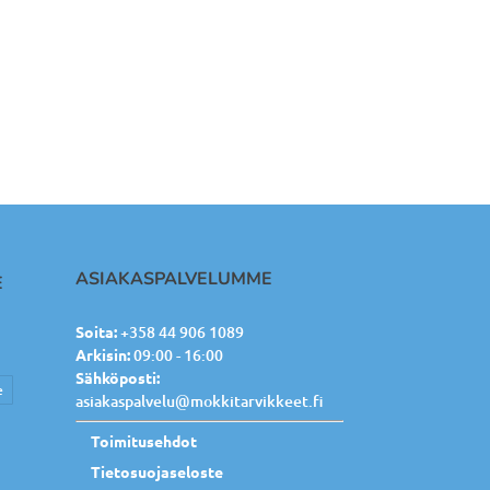
ASIAKASPALVELUMME
E
Soita:
+358 44 906 1089
Arkisin:
09:00 - 16:00
Sähköposti:
e
asiakaspalvelu@mokkitarvikkeet.fi
Toimitusehdot
Tietosuojaseloste