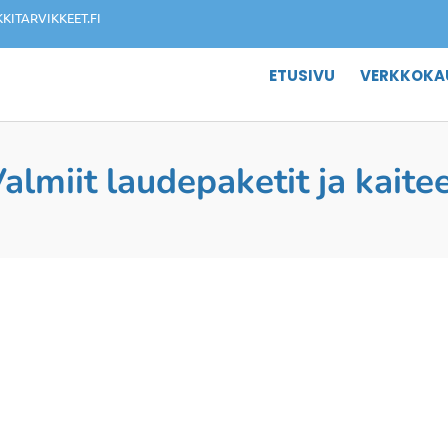
ITARVIKKEET.FI
ETUSIVU
VERKKOKA
almiit laudepaketit ja kaite