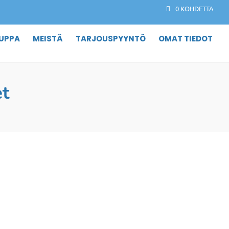
0 KOHDETTA
UPPA
MEISTÄ
TARJOUSPYYNTÖ
OMAT TIEDOT
et