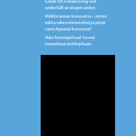
Guide till restaurering och
underhåll av stugstranden
Mökkirannan kunnostus – miten
valita oikea menetelmä ja pitää
ranta hyvässä kunnossa?
Näin betonipatsaat tuovat
tunnelmaa mökkipihaan