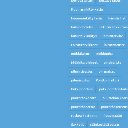
kelluva laituri
kestävä laituri
Kuumasinkitty ketju
kuumasinkitty teräs
käyntisillat
laituri mökille
laiturin ankkuroin
laiturin kiinnitys
laituritarvike
Laituritarvikkeet
laiturivaruste
mökkilaituri
mökkipiha
Mökkitarvikkeet
pihakoriste
pihan sisustus
pihapatsas
pihasisustus
Ponttonilaituri
Putkiponttoni
putkiponttonilaitu
puutarhakoriste
puutarhan koris
puutarhapatsas
puutarhasisustus
ruskea kestopuu
Ruuvipaalut
Sakkelit
säänkestävä patsas