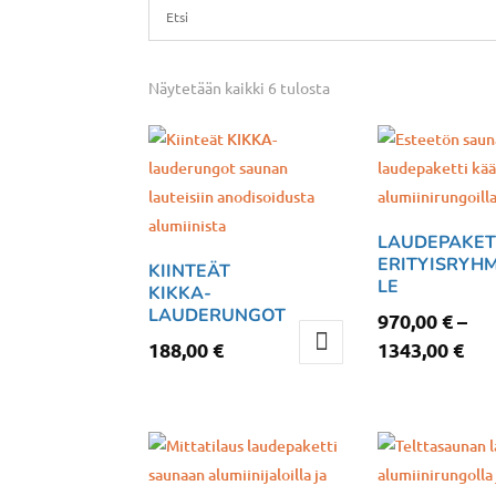
Näytetään kaikki 6 tulosta
LAUDEPAKET
ERITYISRYHM
KIINTEÄT
LE
KIKKA-
LAUDERUNGOT
970,00
€
–
Hin
188,00
€
1343,00
€
970
Tällä
-
tuotteella
134
on
useampi
muunnelma.