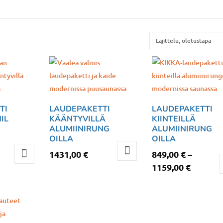
TI
LAUDEPAKETTI
LAUDEPAKETTI
IL
KÄÄNTYVILLÄ
KIINTEILLÄ
ALUMIINIRUNG
ALUMIINIRUNG
OILLA
OILLA
1431,00
€
849,00
€
–
taluokka:
Hintalu
1159,00
€
,00 €
849,00 
Tällä
-
tuotteella
3,00 €
1159,00
on
useampi