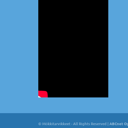
© Mökkitarvikkeet - All Rights Reserved |
ABCnet Oy