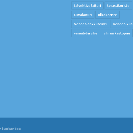
talvehtiva laituri
terassikoriste
Uimalaituri
ulkokoriste
Veneen ankkurointi
Veneen kiin
veneilytarvike
vihreä kestopuu
 tuotantoa