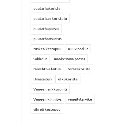
puutarhakoriste
puutarhan koristelu
puutarhapatsas
puutarhasisustus
ruskea kestopuu
Ruuvipaalut
Sakkelit
säänkestävä patsas
talvehtiva laituri
terassikoriste
Uimalaituri
ulkokoriste
Veneen ankkurointi
Veneen kiinnitys
veneilytarvike
vihreä kestopuu