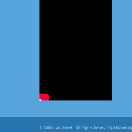
© Mökkitarvikkeet - All Rights Reserved |
ABCnet Oy