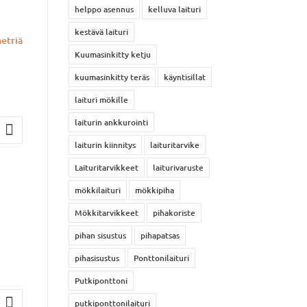
helppo asennus
kelluva laituri
kestävä laituri
Kuumasinkitty ketju
kuumasinkitty teräs
käyntisillat
laituri mökille
laiturin ankkurointi
laiturin kiinnitys
laituritarvike
Laituritarvikkeet
laiturivaruste
mökkilaituri
mökkipiha
Mökkitarvikkeet
pihakoriste
pihan sisustus
pihapatsas
pihasisustus
Ponttonilaituri
Putkiponttoni
putkiponttonilaituri