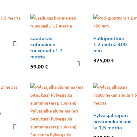
Laadukas
Putkiponttoni
kotimainen
1,2 metriä 400
ruuvipaalu 1,7
mm
metriä
325,00
€
59,00
€
0
Pylväsjalkapari
nostomekanismil
la 1,5 metriä