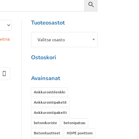
Tuoteosastot
Valitse osasto
Ostoskori
inen
n
Avainsanat
Ankkurointilenkki
Ankkurointipaketit
Ankkurointipaketti
betonikoriste
betonipatsas
Betonituotteet
HDPE ponttoni