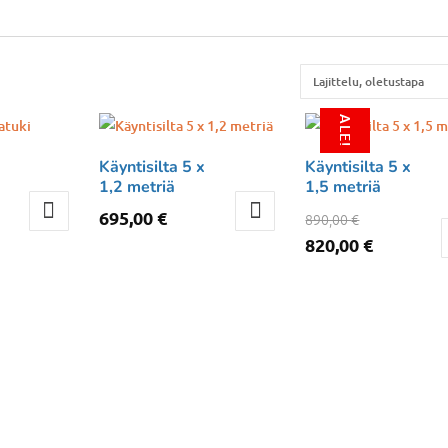
ALE!
Käyntisilta 5 x
Käyntisilta 5 x
1,2 metriä
1,5 metriä
Alkuperä
695,00
€
890,00
€
hinta
Nykyine
820,00
€
oli:
hinta
890,00 €.
on:
820,00 €.