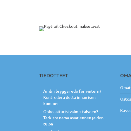
TIEDOTTEET
OMA
Omat 
Är din brygga redo för vintern?
Kontrollera detta innan isen
Ostos
kommer
Kassa
Onko laiturisi valmis talveen?
Tarkista nämä asiat ennen jäiden
tuloa