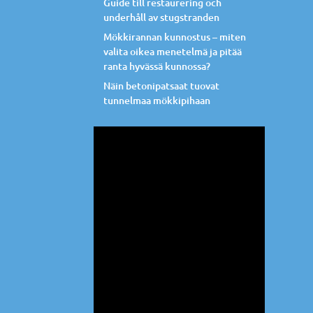
Guide till restaurering och
underhåll av stugstranden
Mökkirannan kunnostus – miten
valita oikea menetelmä ja pitää
ranta hyvässä kunnossa?
Näin betonipatsaat tuovat
tunnelmaa mökkipihaan