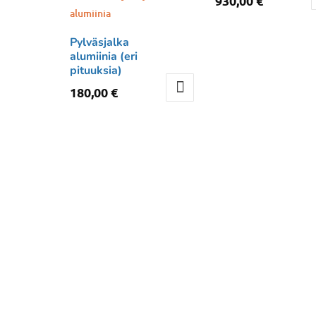
930,00
€
Pylväsjalka
alumiinia (eri
pituuksia)
180,00
€