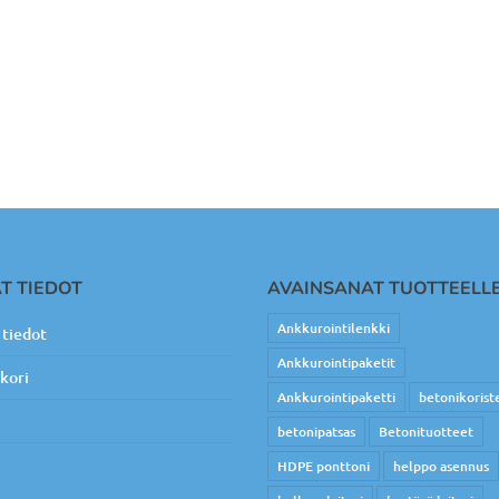
T TIEDOT
AVAINSANAT TUOTTEELL
Ankkurointilenkki
tiedot
Ankkurointipaketit
kori
Ankkurointipaketti
betonikorist
betonipatsas
Betonituotteet
HDPE ponttoni
helppo asennus