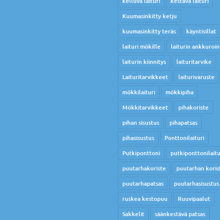
kelluva laituri
kestävä laituri
Kuumasinkitty ketju
kuumasinkitty teräs
käyntisillat
laituri mökille
laiturin ankkuroin
laiturin kiinnitys
laituritarvike
Laituritarvikkeet
laiturivaruste
mökkilaituri
mökkipiha
Mökkitarvikkeet
pihakoriste
pihan sisustus
pihapatsas
pihasisustus
Ponttonilaituri
Putkiponttoni
putkiponttonilaitu
puutarhakoriste
puutarhan koris
puutarhapatsas
puutarhasisustus
ruskea kestopuu
Ruuvipaalut
Sakkelit
säänkestävä patsas