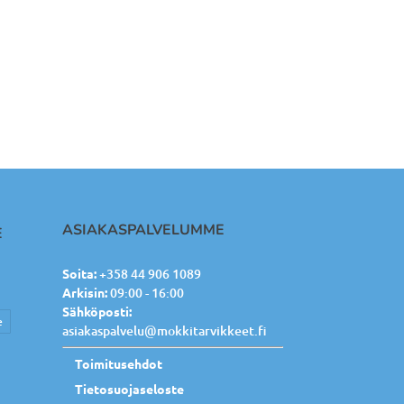
ASIAKASPALVELUMME
E
Soita:
+358 44 906 1089
Arkisin:
09:00 - 16:00
Sähköposti:
e
asiakaspalvelu@mokkitarvikkeet.fi
Toimitusehdot
Tietosuojaseloste