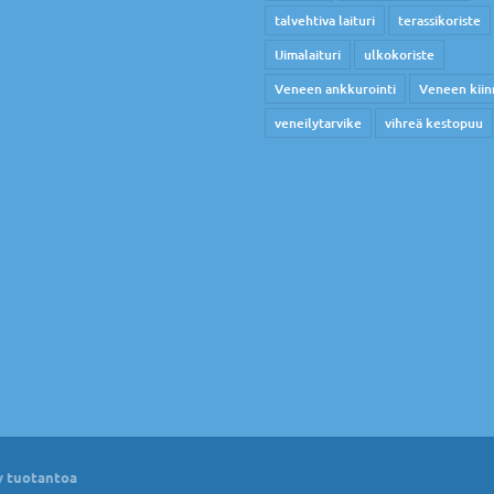
talvehtiva laituri
terassikoriste
Uimalaituri
ulkokoriste
Veneen ankkurointi
Veneen kiin
veneilytarvike
vihreä kestopuu
 tuotantoa