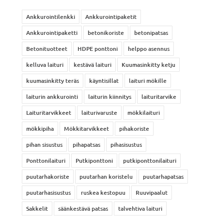
Ankkurointilenkki
Ankkurointipaketit
Ankkurointipaketti
betonikoriste
betonipatsas
Betonituotteet
HDPE ponttoni
helppo asennus
kelluva laituri
kestävä laituri
Kuumasinkitty ketju
kuumasinkitty teräs
käyntisillat
laituri mökille
laiturin ankkurointi
laiturin kiinnitys
laituritarvike
Laituritarvikkeet
laiturivaruste
mökkilaituri
mökkipiha
Mökkitarvikkeet
pihakoriste
pihan sisustus
pihapatsas
pihasisustus
Ponttonilaituri
Putkiponttoni
putkiponttonilaituri
puutarhakoriste
puutarhan koristelu
puutarhapatsas
puutarhasisustus
ruskea kestopuu
Ruuvipaalut
Sakkelit
säänkestävä patsas
talvehtiva laituri