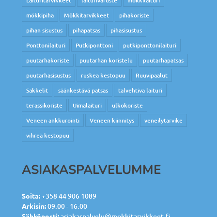
Laituritarvikkeet
laiturivaruste
mökkilaituri
mökkipiha
Mökkitarvikkeet
pihakoriste
pihan sisustus
pihapatsas
pihasisustus
Ponttonilaituri
Putkiponttoni
putkiponttonilaituri
puutarhakoriste
puutarhan koristelu
puutarhapatsas
puutarhasisustus
ruskea kestopuu
Ruuvipaalut
Sakkelit
säänkestävä patsas
talvehtiva laituri
terassikoriste
Uimalaituri
ulkokoriste
Veneen ankkurointi
Veneen kiinnitys
veneilytarvike
vihreä kestopuu
ASIAKASPALVELUMME
Soita:
+358 44 906 1089
Arkisin:
09:00 - 16:00
Sähköposti:
asiakaspalvelu@mokkitarvikkeet.fi