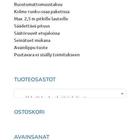
Ruostumattomuustakuu
Kolme runko-osaa paketissa
Max. 2,5 m pitkille lauteille
Säädettävä pituus
Säätöruuvit etujaloissa
Seinätuet mukana
Avainlippu-tuote
Puutavara ei sisälly toimitukseen
TUOTEOSASTOT
Valmiit laudepaketit ja kaiteet
×
OSTOSKORI
AVAINSANAT