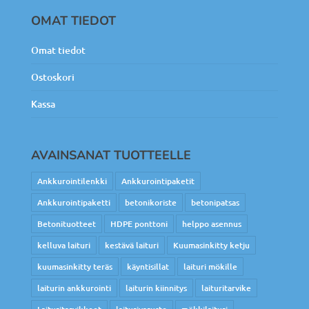
OMAT TIEDOT
Omat tiedot
Ostoskori
Kassa
AVAINSANAT TUOTTEELLE
Ankkurointilenkki
Ankkurointipaketit
Ankkurointipaketti
betonikoriste
betonipatsas
Betonituotteet
HDPE ponttoni
helppo asennus
kelluva laituri
kestävä laituri
Kuumasinkitty ketju
kuumasinkitty teräs
käyntisillat
laituri mökille
laiturin ankkurointi
laiturin kiinnitys
laituritarvike