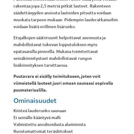
rakentaa jopa 2,5 metriä pitkät lauteet. Rakenteen
säädettävyyden ansiosta lauteiden pituutta voidaan
muokata tarpeen mukaan. Pidempiin lauderatkaisuihin
voidaan lisätä erillinen lisärunko.
Etujalkojen säätöruuvit helpottavat asennusta ja
mahdollistavat tukevan lopputuloksen myös
epätasaisilla pinnoilla. Mukana toimitettavat
seinäkiinnitystuet mahdollistavat rungon
lisäkiinnityksen tarvittaessa.
Puutavara ei sisälly toimitukseen, joten voit
viimeistellä lauteet juuri omaan saunaasi sopivalla
puumateriaalilla.
Ominaisuudet
Kiinteä lauderunko saunaan
Ei seinälle kääntyvä malli
Valmistettu anodisoidusta alumiinista
Ruostumattomat teräsliitokset