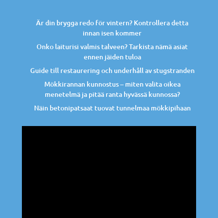
Är din brygga redo för vintern? Kontrollera detta
innan isen kommer
Onko laiturisi valmis talveen? Tarkista nämä asiat
ennen jäiden tuloa
Guide till restaurering och underhåll av stugstranden
Mökkirannan kunnostus – miten valita oikea
menetelmä ja pitää ranta hyvässä kunnossa?
Näin betonipatsaat tuovat tunnelmaa mökkipihaan