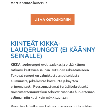
metrin saunan lauteisiin.
KIINTEÄT
LISÄÄ OSTOSKORIIN
KIKKA-
LAUDERUNGOT
määrä
KIINTEÄT KIKKA-
LAUDERUNGOT (EI KÄÄNNY
SEINÄLLE)
KIKKA-lauderungot ovat laadukas ja pitkäikäinen
ratkaisu kestävien saunan lauteiden rakentamiseen.
Tukevat rungot on valmistettu anodisoidusta
alumiinista, joka kestää kosteutta ja käyttöä
erinomaisesti. Ruostumattomat teräsliitokset sekä
ruostumattomuustakuu tekevät rungosta huolettoman
valinnan niin koti- kuin mökkisaunaan.
Paketissa toimitetaan kolme runko-osaa, joilla voidaan