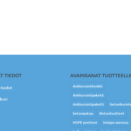
T TIEDOT
AVAINSANAT TUOTTEELL
Ankkurointilenkki
tiedot
Ankkurointipaketit
kori
Ankkurointipaketti
betonikorist
betonipatsas
Betonituotteet
HDPE ponttoni
helppo asennus