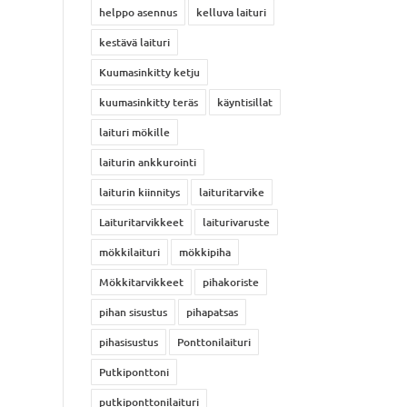
helppo asennus
kelluva laituri
kestävä laituri
Kuumasinkitty ketju
kuumasinkitty teräs
käyntisillat
laituri mökille
laiturin ankkurointi
laiturin kiinnitys
laituritarvike
Laituritarvikkeet
laiturivaruste
mökkilaituri
mökkipiha
Mökkitarvikkeet
pihakoriste
pihan sisustus
pihapatsas
pihasisustus
Ponttonilaituri
Putkiponttoni
putkiponttonilaituri