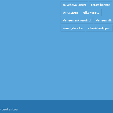
talvehtiva laituri
terassikoriste
Uimalaituri
ulkokoriste
Veneen ankkurointi
Veneen kiin
veneilytarvike
vihreä kestopuu
 tuotantoa