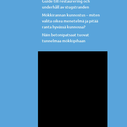
Guide till restaurering och
underhåll av stugstranden
Mökkirannan kunnostus – miten
valita oikea menetelmä ja pitää
ranta hyvässä kunnossa?
Näin betonipatsaat tuovat
tunnelmaa mökkipihaan