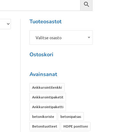
Tuoteosastot
Valitse osasto
Ostoskori
Avainsanat
Ankkurointilenkki
Ankkurointipaketit
Ankkurointipaketti
betonikoriste
betonipatsas
Betonituotteet
HDPE ponttoni