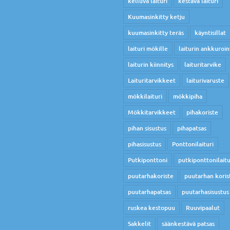
kelluva laituri
kestävä laituri
Kuumasinkitty ketju
kuumasinkitty teräs
käyntisillat
laituri mökille
laiturin ankkuroin
laiturin kiinnitys
laituritarvike
Laituritarvikkeet
laiturivaruste
mökkilaituri
mökkipiha
Mökkitarvikkeet
pihakoriste
pihan sisustus
pihapatsas
pihasisustus
Ponttonilaituri
Putkiponttoni
putkiponttonilaitu
puutarhakoriste
puutarhan koris
puutarhapatsas
puutarhasisustus
ruskea kestopuu
Ruuvipaalut
Sakkelit
säänkestävä patsas