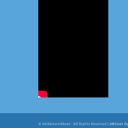
© Mökkitarvikkeet - All Rights Reserved |
ABCnet Oy