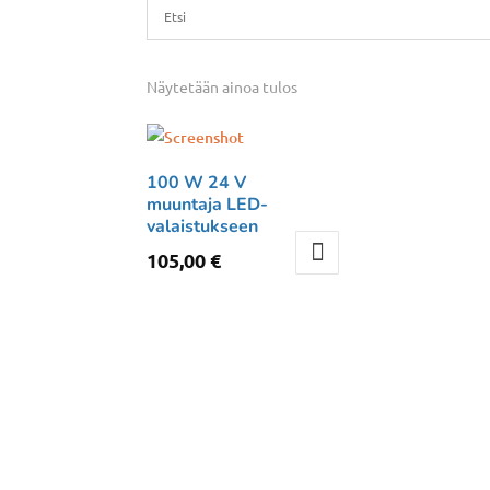
Näytetään ainoa tulos
100 W 24 V
muuntaja LED-
valaistukseen
105,00
€