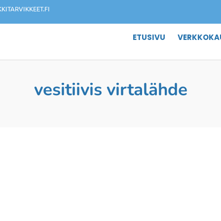
ITARVIKKEET.FI
ETUSIVU
VERKKOKA
vesitiivis virtalähde