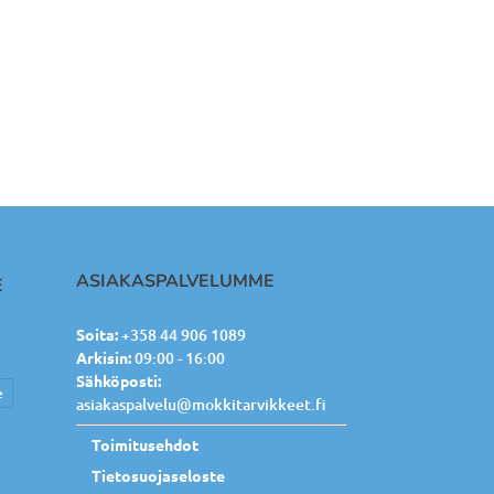
ASIAKASPALVELUMME
E
Soita:
+358 44 906 1089
Arkisin:
09:00 - 16:00
Sähköposti:
e
asiakaspalvelu@mokkitarvikkeet.fi
Toimitusehdot
Tietosuojaseloste