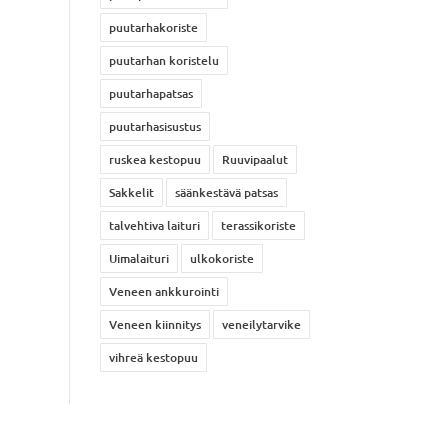
puutarhakoriste
puutarhan koristelu
puutarhapatsas
puutarhasisustus
ruskea kestopuu
Ruuvipaalut
Sakkelit
säänkestävä patsas
talvehtiva laituri
terassikoriste
Uimalaituri
ulkokoriste
Veneen ankkurointi
Veneen kiinnitys
veneilytarvike
vihreä kestopuu