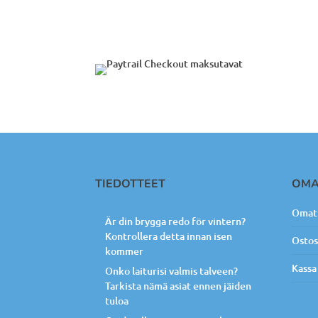
TIEDOTTEET
OMA
Omat 
Är din brygga redo för vintern?
Kontrollera detta innan isen
Ostos
kommer
Kassa
Onko laiturisi valmis talveen?
Tarkista nämä asiat ennen jäiden
tuloa