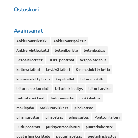
Ostoskori
Avainsanat
Ankkurointilenkki
Ankkurointipaketit
Ankkurointipaketti
betonikoriste
betonipatsas
Betonituotteet
HDPE ponttoni
helppo asennus
kelluva laituri
kestävä laituri
Kuumasinkitty ketju
kuumasinkitty teräs
käyntisillat
laituri mökille
laiturin ankkurointi
laiturin kiinnitys
laituritarvike
Laituritarvikkeet
laiturivaruste
mökkilaituri
mökkipiha
Mökkitarvikkeet
pihakoriste
pihan sisustus
pihapatsas
pihasisustus
Ponttonilaituri
Putkiponttoni
putkiponttonilaituri
puutarhakoriste
puutarhan koristelu
puutarhapatsas
puutarhasisustus