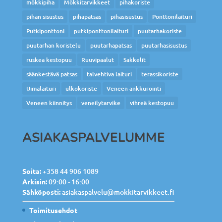
mökkipiha
Mökkitarvikkeet
pihakoriste
pihan sisustus
pihapatsas
pihasisustus
Ponttonilaituri
Putkiponttoni
putkiponttonilaituri
puutarhakoriste
puutarhan koristelu
puutarhapatsas
puutarhasisustus
ruskea kestopuu
Ruuvipaalut
Sakkelit
säänkestävä patsas
talvehtiva laituri
terassikoriste
Uimalaituri
ulkokoriste
Veneen ankkurointi
Veneen kiinnitys
veneilytarvike
vihreä kestopuu
ASIAKASPALVELUMME
Soita:
+358 44 906 1089
Arkisin:
09:00 - 16:00
Sähköposti:
asiakaspalvelu@mokkitarvikkeet.fi
Toimitusehdot