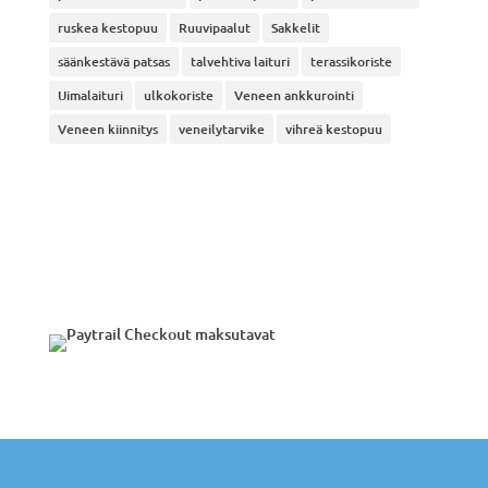
ruskea kestopuu
Ruuvipaalut
Sakkelit
säänkestävä patsas
talvehtiva laituri
terassikoriste
Uimalaituri
ulkokoriste
Veneen ankkurointi
Veneen kiinnitys
veneilytarvike
vihreä kestopuu