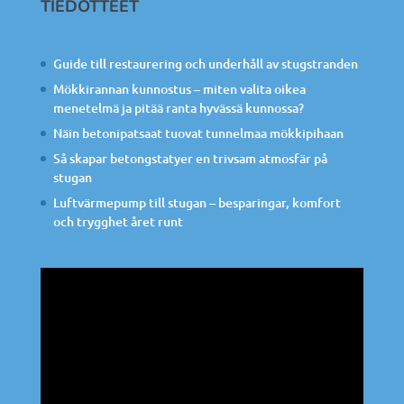
TIEDOTTEET
Guide till restaurering och underhåll av stugstranden
Mökkirannan kunnostus – miten valita oikea
menetelmä ja pitää ranta hyvässä kunnossa?
Näin betonipatsaat tuovat tunnelmaa mökkipihaan
Så skapar betongstatyer en trivsam atmosfär på
stugan
Luftvärmepump till stugan – besparingar, komfort
och trygghet året runt