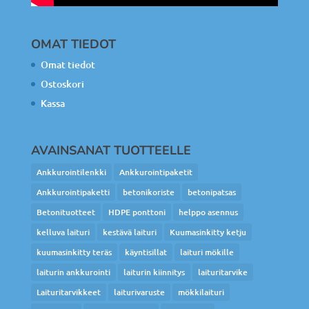
OMAT TIEDOT
Omat tiedot
Ostoskori
Kassa
AVAINSANAT TUOTTEELLE
Ankkurointilenkki
Ankkurointipaketit
Ankkurointipaketti
betonikoriste
betonipatsas
Betonituotteet
HDPE ponttoni
helppo asennus
kelluva laituri
kestävä laituri
Kuumasinkitty ketju
kuumasinkitty teräs
käyntisillat
laituri mökille
laiturin ankkurointi
laiturin kiinnitys
laituritarvike
Laituritarvikkeet
laiturivaruste
mökkilaituri