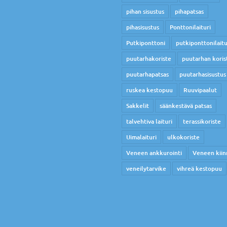
pihan sisustus
pihapatsas
pihasisustus
Ponttonilaituri
Putkiponttoni
putkiponttonilaitu
puutarhakoriste
puutarhan koris
puutarhapatsas
puutarhasisustus
ruskea kestopuu
Ruuvipaalut
Sakkelit
säänkestävä patsas
talvehtiva laituri
terassikoriste
Uimalaituri
ulkokoriste
Veneen ankkurointi
Veneen kiin
veneilytarvike
vihreä kestopuu