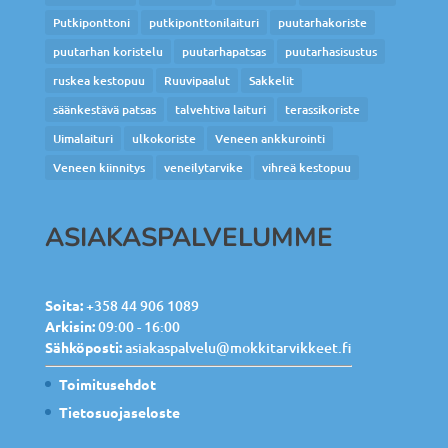
Putkiponttoni
putkiponttonilaituri
puutarhakoriste
puutarhan koristelu
puutarhapatsas
puutarhasisustus
ruskea kestopuu
Ruuvipaalut
Sakkelit
säänkestävä patsas
talvehtiva laituri
terassikoriste
Uimalaituri
ulkokoriste
Veneen ankkurointi
Veneen kiinnitys
veneilytarvike
vihreä kestopuu
ASIAKASPALVELUMME
Soita:
+358 44 906 1089
Arkisin:
09:00 - 16:00
Sähköposti:
asiakaspalvelu@mokkitarvikkeet.fi
Toimitusehdot
Tietosuojaseloste