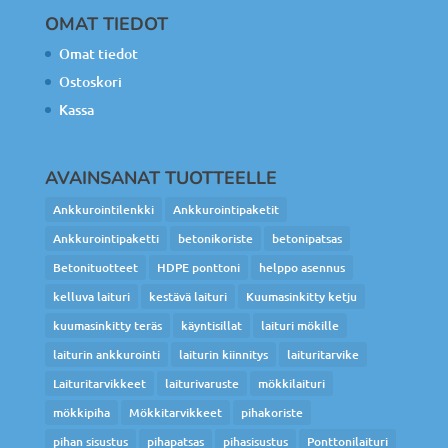
OMAT TIEDOT
Omat tiedot
Ostoskori
Kassa
AVAINSANAT TUOTTEELLE
Ankkurointilenkki
Ankkurointipaketit
Ankkurointipaketti
betonikoriste
betonipatsas
Betonituotteet
HDPE ponttoni
helppo asennus
kelluva laituri
kestävä laituri
Kuumasinkitty ketju
kuumasinkitty teräs
käyntisillat
laituri mökille
laiturin ankkurointi
laiturin kiinnitys
laituritarvike
Laituritarvikkeet
laiturivaruste
mökkilaituri
mökkipiha
Mökkitarvikkeet
pihakoriste
pihan sisustus
pihapatsas
pihasisustus
Ponttonilaituri