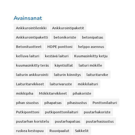
Avainsanat
Ankkurointilenkki
Ankkurointipaketit
Ankkurointipaketti
betonikoriste
betonipatsas
Betonituotteet
HDPE ponttoni
helppo asennus
kelluva laituri
kestävä laituri
Kuumasinkitty ketju
kuumasinkitty teräs
käyntisillat
laituri mökille
laiturin ankkurointi
laiturin kiinnitys
laituritarvike
Laituritarvikkeet
laiturivaruste
mökkilaituri
mökkipiha
Mökkitarvikkeet
pihakoriste
pihan sisustus
pihapatsas
pihasisustus
Ponttonilaituri
Putkiponttoni
putkiponttonilaituri
puutarhakoriste
puutarhan koristelu
puutarhapatsas
puutarhasisustus
ruskea kestopuu
Ruuvipaalut
Sakkelit