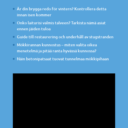
Är din brygga redo för vintern? Kontrollera detta
innan isen kommer
Onko laiturisi valmis talveen? Tarkista nämä asiat
ennen jäiden tuloa
Guide till restaurering och underhåll av stugstranden
Mökkirannan kunnostus – miten valita oikea
menetelmä ja pitää ranta hyvässä kunnossa?
Näin betonipatsaat tuovat tunnelmaa mökkipihaan