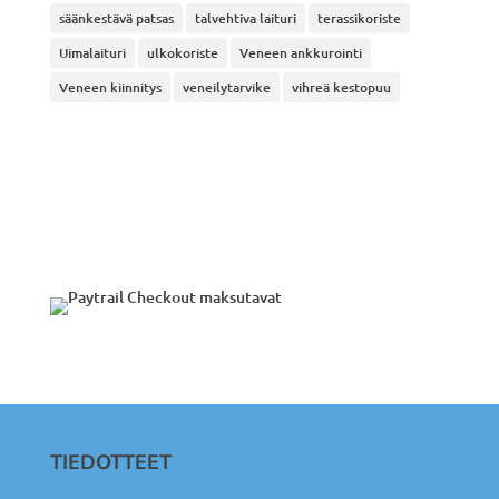
säänkestävä patsas
talvehtiva laituri
terassikoriste
Uimalaituri
ulkokoriste
Veneen ankkurointi
Veneen kiinnitys
veneilytarvike
vihreä kestopuu
TIEDOTTEET