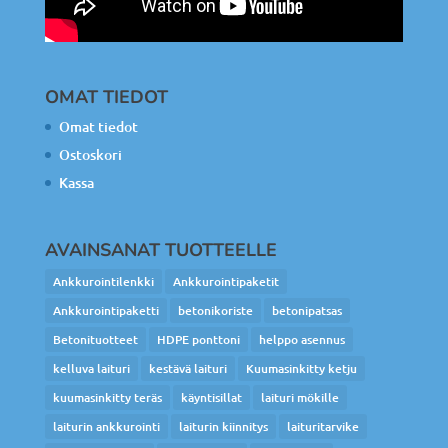
OMAT TIEDOT
Omat tiedot
Ostoskori
Kassa
AVAINSANAT TUOTTEELLE
Ankkurointilenkki
Ankkurointipaketit
Ankkurointipaketti
betonikoriste
betonipatsas
Betonituotteet
HDPE ponttoni
helppo asennus
kelluva laituri
kestävä laituri
Kuumasinkitty ketju
kuumasinkitty teräs
käyntisillat
laituri mökille
laiturin ankkurointi
laiturin kiinnitys
laituritarvike