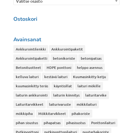
Valitse osasto
Ostoskori
Avainsanat
Ankkurointilenkki
Ankkurointipaketit
Ankkurointipaketti
betonikoriste
betonipatsas
Betonituotteet
HDPE ponttoni
helppo asennus
kelluva laituri
kestävä laituri
Kuumasinkitty ketju
kuumasinkitty teräs
käyntisillat
laituri mökille
laiturin ankkurointi
laiturin kiinnitys
laituritarvike
Laituritarvikkeet
laiturivaruste
mökkilaituri
mökkipiha
Mökkitarvikkeet
pihakoriste
pihan sisustus
pihapatsas
pihasisustus
Ponttonilaituri
Putkiponttoni
putkiponttonilaituri
puutarhakoriste