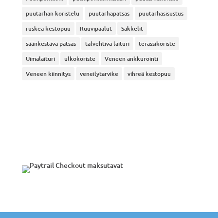
puutarhan koristelu
puutarhapatsas
puutarhasisustus
ruskea kestopuu
Ruuvipaalut
Sakkelit
säänkestävä patsas
talvehtiva laituri
terassikoriste
Uimalaituri
ulkokoriste
Veneen ankkurointi
Veneen kiinnitys
veneilytarvike
vihreä kestopuu