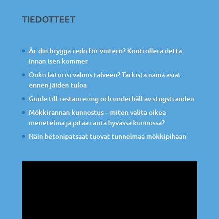
TIEDOTTEET
Är din brygga redo för vintern? Kontrollera detta
innan isen kommer
Onko laiturisi valmis talveen? Tarkista nämä asiat
ennen jäiden tuloa
Guide till restaurering och underhåll av stugstranden
Mökkirannan kunnostus – miten valita oikea
menetelmä ja pitää ranta hyvässä kunnossa?
Näin betonipatsaat tuovat tunnelmaa mökkipihaan