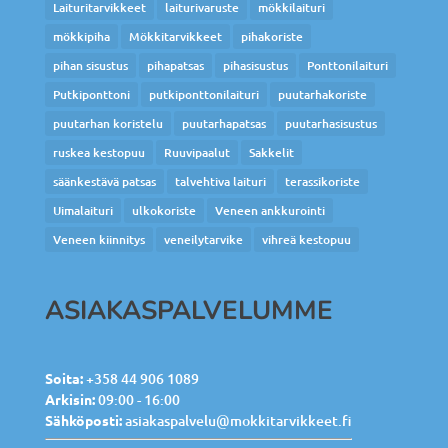
Laituritarvikkeet
laiturivaruste
mökkilaituri
mökkipiha
Mökkitarvikkeet
pihakoriste
pihan sisustus
pihapatsas
pihasisustus
Ponttonilaituri
Putkiponttoni
putkiponttonilaituri
puutarhakoriste
puutarhan koristelu
puutarhapatsas
puutarhasisustus
ruskea kestopuu
Ruuvipaalut
Sakkelit
säänkestävä patsas
talvehtiva laituri
terassikoriste
Uimalaituri
ulkokoriste
Veneen ankkurointi
Veneen kiinnitys
veneilytarvike
vihreä kestopuu
ASIAKASPALVELUMME
Soita:
+358 44 906 1089
Arkisin:
09:00 - 16:00
Sähköposti:
asiakaspalvelu@mokkitarvikkeet.fi