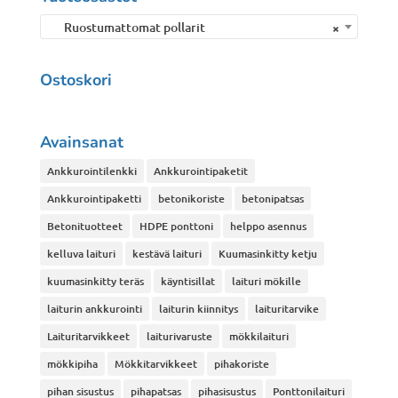
Ruostumattomat pollarit
×
Ostoskori
Avainsanat
Ankkurointilenkki
Ankkurointipaketit
Ankkurointipaketti
betonikoriste
betonipatsas
Betonituotteet
HDPE ponttoni
helppo asennus
kelluva laituri
kestävä laituri
Kuumasinkitty ketju
kuumasinkitty teräs
käyntisillat
laituri mökille
laiturin ankkurointi
laiturin kiinnitys
laituritarvike
Laituritarvikkeet
laiturivaruste
mökkilaituri
mökkipiha
Mökkitarvikkeet
pihakoriste
pihan sisustus
pihapatsas
pihasisustus
Ponttonilaituri