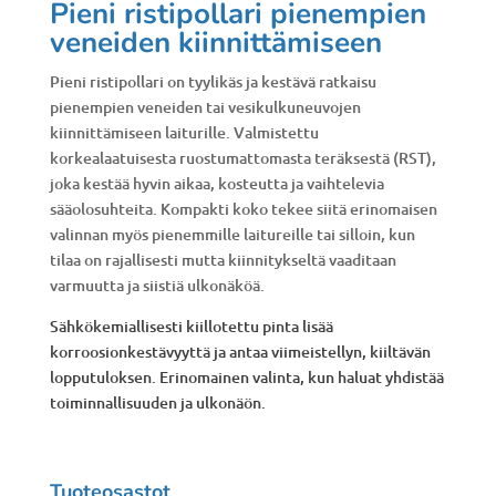
Pieni ristipollari pienempien
veneiden kiinnittämiseen
Pieni ristipollari on tyylikäs ja kestävä ratkaisu
pienempien veneiden tai vesikulkuneuvojen
kiinnittämiseen laiturille. Valmistettu
korkealaatuisesta ruostumattomasta teräksestä (RST),
joka kestää hyvin aikaa, kosteutta ja vaihtelevia
sääolosuhteita. Kompakti koko tekee siitä erinomaisen
valinnan myös pienemmille laitureille tai silloin, kun
tilaa on rajallisesti mutta kiinnitykseltä vaaditaan
varmuutta ja siistiä ulkonäköä.
Sähkökemiallisesti kiillotettu pinta lisää
korroosionkestävyyttä ja antaa viimeistellyn, kiiltävän
lopputuloksen. Erinomainen valinta, kun haluat yhdistää
toiminnallisuuden ja ulkonäön.
Tuoteosastot