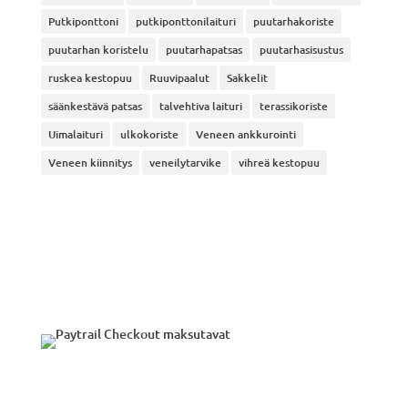
Putkiponttoni
putkiponttonilaituri
puutarhakoriste
puutarhan koristelu
puutarhapatsas
puutarhasisustus
ruskea kestopuu
Ruuvipaalut
Sakkelit
säänkestävä patsas
talvehtiva laituri
terassikoriste
Uimalaituri
ulkokoriste
Veneen ankkurointi
Veneen kiinnitys
veneilytarvike
vihreä kestopuu