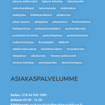
laiturin ankkurointi
laiturin kiinnitys
laituritarvike
Laituritarvikkeet
laiturivaruste
mökkilaituri
mökkipiha
Mökkitarvikkeet
pihakoriste
pihan sisustus
pihapatsas
pihasisustus
Ponttonilaituri
Putkiponttoni
putkiponttonilaituri
puutarhakoriste
puutarhan koristelu
puutarhapatsas
puutarhasisustus
ruskea kestopuu
Ruuvipaalut
Sakkelit
säänkestävä patsas
talvehtiva laituri
terassikoriste
Uimalaituri
ulkokoriste
Veneen ankkurointi
Veneen kiinnitys
veneilytarvike
vihreä kestopuu
ASIAKASPALVELUMME
Soita:
+358 44 906 1089
Arkisin:
09:00 - 16:00
Sähköposti:
asiakaspalvelu@mokkitarvikkeet.fi