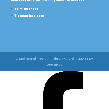
Toimitusehdot
Tietosuojaseloste
© Mökkitarvikkeet - All Rights Reserved |
ABCnet Oy
tuotantoa