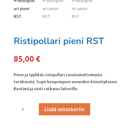
Ristipollari pieni RST
85,00
€
Pieni ja tyylikäs ristipollari ruostumattomasta
teräksestä. Sopii kevyempien veneiden kiinnitykseen.
Kestävä ja siisti ratkaisu laiturille.
Ristipollari
Lisää ostoskoriin
pieni
RST
määrä