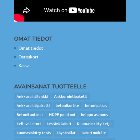
OMAT TIEDOT
Omat tiedot
Ostoskori
Kassa
AVAINSANAT TUOTTEELLE
Ankkurointilenkki
Ankkurointipaketit
Ankkurointipaketti
betonikoriste
betonipatsas
Betonituotteet
HDPE ponttoni
helppo asennus
kelluva laituri
kestävä laituri
Kuumasinkitty ketju
kuumasinkitty teräs
käyntisillat
laituri mökille