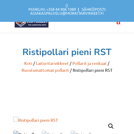
PUHELIN: +358 44 906 1089
|
SÄHKÖPOSTI:
ASIAKASPALVELU@MOKKITARVIKKEET.FI
Ristipollari pieni RST
Koti
/
Laituritarvikkeet
/
Pollarit ja renkaat
/
Ruostumattomat pollarit
/ Ristipollari pieni RST