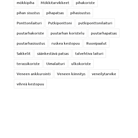
mökkipiha
Mökkitarvikkeet
pihakoriste
pihan sisustus
pihapatsas
pihasisustus
Ponttonilaituri
Putkiponttoni
putkiponttonilaituri
puutarhakoriste
puutarhan koristelu
puutarhapatsas
puutarhasisustus
ruskea kestopuu
Ruuvipaalut
Sakkelit
säänkestävä patsas
talvehtiva laituri
terassikoriste
Uimalaituri
ulkokoriste
Veneen ankkurointi
Veneen kiinnitys
veneilytarvike
vihreä kestopuu