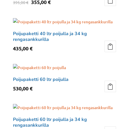
Alkuperäinen
Nykyinen
355,00
€
395,00
€
hinta
hinta
oli:
on:
395,00 €.
355,00 €.
Poijupaketti 40 ltr poijulla ja 34 kg
rengasankkurilla
435,00
€
Poijupaketti 60 ltr poijulla
530,00
€
Poijupaketti 60 ltr poijulla ja 34 kg
rengasankkurilla