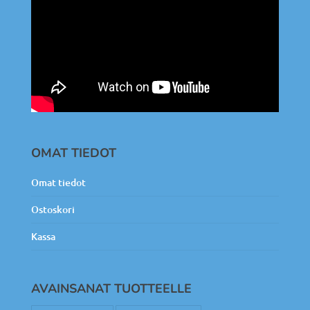
OMAT TIEDOT
Omat tiedot
Ostoskori
Kassa
AVAINSANAT TUOTTEELLE