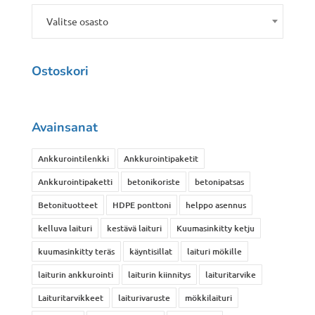
Valitse osasto
Ostoskori
Avainsanat
Ankkurointilenkki
Ankkurointipaketit
Ankkurointipaketti
betonikoriste
betonipatsas
Betonituotteet
HDPE ponttoni
helppo asennus
kelluva laituri
kestävä laituri
Kuumasinkitty ketju
kuumasinkitty teräs
käyntisillat
laituri mökille
laiturin ankkurointi
laiturin kiinnitys
laituritarvike
Laituritarvikkeet
laiturivaruste
mökkilaituri