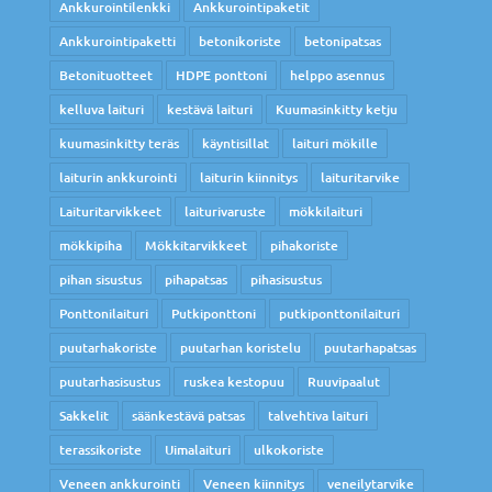
Ankkurointilenkki
Ankkurointipaketit
Ankkurointipaketti
betonikoriste
betonipatsas
Betonituotteet
HDPE ponttoni
helppo asennus
kelluva laituri
kestävä laituri
Kuumasinkitty ketju
kuumasinkitty teräs
käyntisillat
laituri mökille
laiturin ankkurointi
laiturin kiinnitys
laituritarvike
Laituritarvikkeet
laiturivaruste
mökkilaituri
mökkipiha
Mökkitarvikkeet
pihakoriste
pihan sisustus
pihapatsas
pihasisustus
Ponttonilaituri
Putkiponttoni
putkiponttonilaituri
puutarhakoriste
puutarhan koristelu
puutarhapatsas
puutarhasisustus
ruskea kestopuu
Ruuvipaalut
Sakkelit
säänkestävä patsas
talvehtiva laituri
terassikoriste
Uimalaituri
ulkokoriste
Veneen ankkurointi
Veneen kiinnitys
veneilytarvike