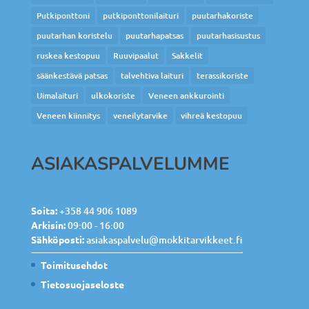
Putkiponttoni
putkiponttonilaituri
puutarhakoriste
puutarhan koristelu
puutarhapatsas
puutarhasisustus
ruskea kestopuu
Ruuvipaalut
Sakkelit
säänkestävä patsas
talvehtiva laituri
terassikoriste
Uimalaituri
ulkokoriste
Veneen ankkurointi
Veneen kiinnitys
veneilytarvike
vihreä kestopuu
ASIAKASPALVELUMME
Soita:
+358 44 906 1089
Arkisin:
09:00 - 16:00
Sähköposti:
asiakaspalvelu@mokkitarvikkeet.fi
Toimitusehdot
Tietosuojaseloste