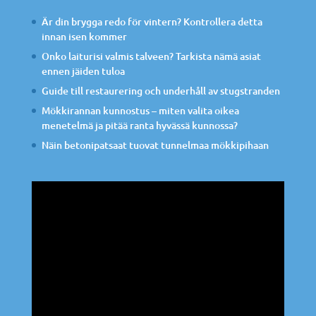
Är din brygga redo för vintern? Kontrollera detta
innan isen kommer
Onko laiturisi valmis talveen? Tarkista nämä asiat
ennen jäiden tuloa
Guide till restaurering och underhåll av stugstranden
Mökkirannan kunnostus – miten valita oikea
menetelmä ja pitää ranta hyvässä kunnossa?
Näin betonipatsaat tuovat tunnelmaa mökkipihaan