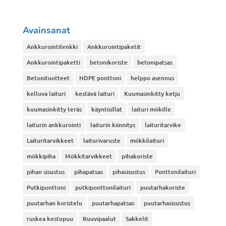
Avainsanat
Ankkurointilenkki
Ankkurointipaketit
Ankkurointipaketti
betonikoriste
betonipatsas
Betonituotteet
HDPE ponttoni
helppo asennus
kelluva laituri
kestävä laituri
Kuumasinkitty ketju
kuumasinkitty teräs
käyntisillat
laituri mökille
laiturin ankkurointi
laiturin kiinnitys
laituritarvike
Laituritarvikkeet
laiturivaruste
mökkilaituri
mökkipiha
Mökkitarvikkeet
pihakoriste
pihan sisustus
pihapatsas
pihasisustus
Ponttonilaituri
Putkiponttoni
putkiponttonilaituri
puutarhakoriste
puutarhan koristelu
puutarhapatsas
puutarhasisustus
ruskea kestopuu
Ruuvipaalut
Sakkelit