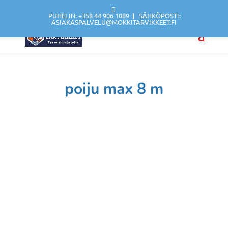
PUHELIN: +358 44 906 1089
|
SÄHKÖPOSTI:
ASIAKASPALVELU@MOKKITARVIKKEET.FI
poiju max 8 m