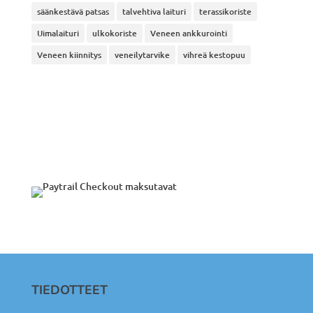
säänkestävä patsas
talvehtiva laituri
terassikoriste
Uimalaituri
ulkokoriste
Veneen ankkurointi
Veneen kiinnitys
veneilytarvike
vihreä kestopuu
TIEDOTTEET