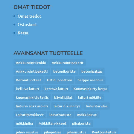
OMAT TIEDOT
Omat tiedot
Ostoskori
Kassa
AVAINSANAT TUOTTEELLE
Ankkurointilenkki
Ankkurointipaketit
Ankkurointipaketti
betonikoriste
betonipatsas
Betonituotteet
HDPE ponttoni
helppo asennus
kelluva laituri
kestävä laituri
Kuumasinkitty ketju
kuumasinkitty teräs
käyntisillat
laituri mökille
laiturin ankkurointi
laiturin kiinnitys
laituritarvike
Laituritarvikkeet
laiturivaruste
mökkilaituri
mökkipiha
Mökkitarvikkeet
pihakoriste
pihan sisustus
pihapatsas
pihasisustus
Ponttonilaituri