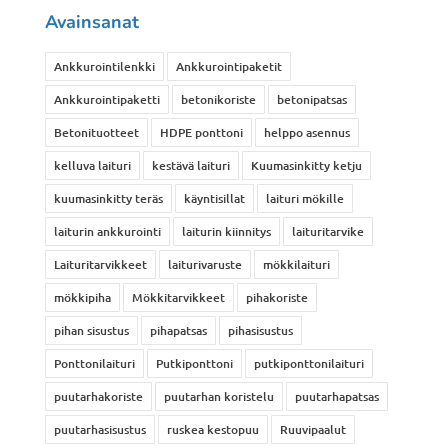
Avainsanat
Ankkurointilenkki
Ankkurointipaketit
Ankkurointipaketti
betonikoriste
betonipatsas
Betonituotteet
HDPE ponttoni
helppo asennus
kelluva laituri
kestävä laituri
Kuumasinkitty ketju
kuumasinkitty teräs
käyntisillat
laituri mökille
laiturin ankkurointi
laiturin kiinnitys
laituritarvike
Laituritarvikkeet
laiturivaruste
mökkilaituri
mökkipiha
Mökkitarvikkeet
pihakoriste
pihan sisustus
pihapatsas
pihasisustus
Ponttonilaituri
Putkiponttoni
putkiponttonilaituri
puutarhakoriste
puutarhan koristelu
puutarhapatsas
puutarhasisustus
ruskea kestopuu
Ruuvipaalut