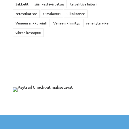
Sakkelit
säänkestävä patsas
talvehtiva laituri
terassikoriste
Uimalaituri
ulkokoriste
Veneen ankkurointi
Veneen kiinnitys
veneilytarvike
vihreä kestopuu