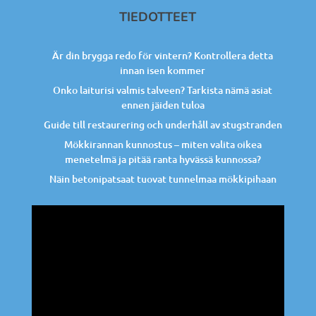
TIEDOTTEET
Är din brygga redo för vintern? Kontrollera detta
innan isen kommer
Onko laiturisi valmis talveen? Tarkista nämä asiat
ennen jäiden tuloa
Guide till restaurering och underhåll av stugstranden
Mökkirannan kunnostus – miten valita oikea
menetelmä ja pitää ranta hyvässä kunnossa?
Näin betonipatsaat tuovat tunnelmaa mökkipihaan