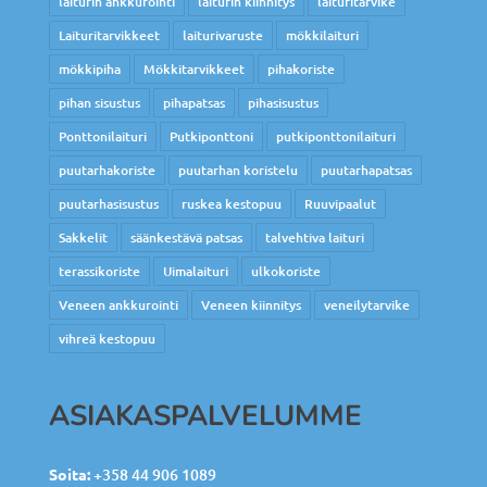
laiturin ankkurointi
laiturin kiinnitys
laituritarvike
Laituritarvikkeet
laiturivaruste
mökkilaituri
mökkipiha
Mökkitarvikkeet
pihakoriste
pihan sisustus
pihapatsas
pihasisustus
Ponttonilaituri
Putkiponttoni
putkiponttonilaituri
puutarhakoriste
puutarhan koristelu
puutarhapatsas
puutarhasisustus
ruskea kestopuu
Ruuvipaalut
Sakkelit
säänkestävä patsas
talvehtiva laituri
terassikoriste
Uimalaituri
ulkokoriste
Veneen ankkurointi
Veneen kiinnitys
veneilytarvike
vihreä kestopuu
ASIAKASPALVELUMME
Soita:
+358 44 906 1089