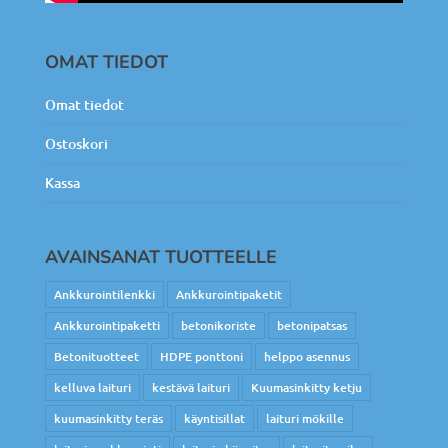
OMAT TIEDOT
Omat tiedot
Ostoskori
Kassa
AVAINSANAT TUOTTEELLE
Ankkurointilenkki
Ankkurointipaketit
Ankkurointipaketti
betonikoriste
betonipatsas
Betonituotteet
HDPE ponttoni
helppo asennus
kelluva laituri
kestävä laituri
Kuumasinkitty ketju
kuumasinkitty teräs
käyntisillat
laituri mökille