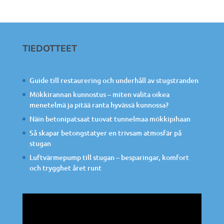
TIEDOTTEET
Guide till restaurering och underhåll av stugstranden
Mökkirannan kunnostus – miten valita oikea
menetelmä ja pitää ranta hyvässä kunnossa?
Näin betonipatsaat tuovat tunnelmaa mökkipihaan
Så skapar betongstatyer en trivsam atmosfär på
stugan
Luftvärmepump till stugan – besparingar, komfort
och trygghet året runt