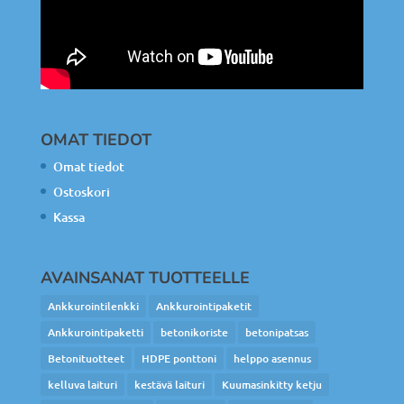
OMAT TIEDOT
Omat tiedot
Ostoskori
Kassa
AVAINSANAT TUOTTEELLE
Ankkurointilenkki
Ankkurointipaketit
Ankkurointipaketti
betonikoriste
betonipatsas
Betonituotteet
HDPE ponttoni
helppo asennus
kelluva laituri
kestävä laituri
Kuumasinkitty ketju