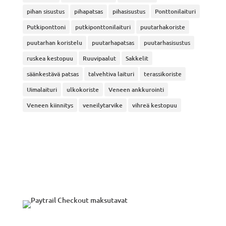
pihan sisustus
pihapatsas
pihasisustus
Ponttonilaituri
Putkiponttoni
putkiponttonilaituri
puutarhakoriste
puutarhan koristelu
puutarhapatsas
puutarhasisustus
ruskea kestopuu
Ruuvipaalut
Sakkelit
säänkestävä patsas
talvehtiva laituri
terassikoriste
Uimalaituri
ulkokoriste
Veneen ankkurointi
Veneen kiinnitys
veneilytarvike
vihreä kestopuu