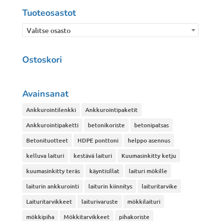
Tuoteosastot
Valitse osasto
Ostoskori
Avainsanat
Ankkurointilenkki
Ankkurointipaketit
Ankkurointipaketti
betonikoriste
betonipatsas
Betonituotteet
HDPE ponttoni
helppo asennus
kelluva laituri
kestävä laituri
Kuumasinkitty ketju
kuumasinkitty teräs
käyntisillat
laituri mökille
laiturin ankkurointi
laiturin kiinnitys
laituritarvike
Laituritarvikkeet
laiturivaruste
mökkilaituri
mökkipiha
Mökkitarvikkeet
pihakoriste