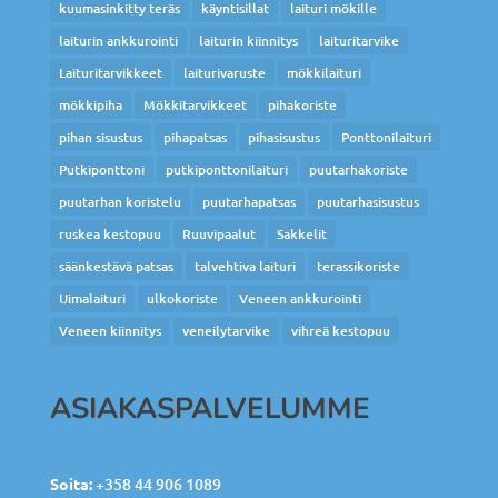
kuumasinkitty teräs
käyntisillat
laituri mökille
laiturin ankkurointi
laiturin kiinnitys
laituritarvike
Laituritarvikkeet
laiturivaruste
mökkilaituri
mökkipiha
Mökkitarvikkeet
pihakoriste
pihan sisustus
pihapatsas
pihasisustus
Ponttonilaituri
Putkiponttoni
putkiponttonilaituri
puutarhakoriste
puutarhan koristelu
puutarhapatsas
puutarhasisustus
ruskea kestopuu
Ruuvipaalut
Sakkelit
säänkestävä patsas
talvehtiva laituri
terassikoriste
Uimalaituri
ulkokoriste
Veneen ankkurointi
Veneen kiinnitys
veneilytarvike
vihreä kestopuu
ASIAKASPALVELUMME
Soita:
+358 44 906 1089