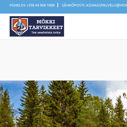
|
PUHELIN: +358 44 906 1089
SÄHKÖPOSTI: ASIAKASPALVELU@MOKK