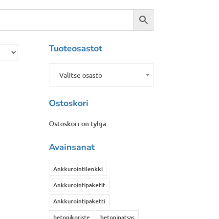
Tuoteosastot
Valitse osasto
Ostoskori
Ostoskori on tyhjä.
Avainsanat
Ankkurointilenkki
Ankkurointipaketit
Ankkurointipaketti
betonikoriste
betonipatsas