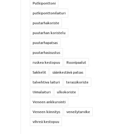
Putkiponttoni
putkiponttonilaituri
puutarhakoriste
puutarhan koristelu
puutarhapatsas
puutarhasisustus
ruskea kestopuu
Ruuvipaalut
Sakkelit
säänkestävä patsas
talvehtiva laituri
terassikoriste
Uimalaituri
ulkokoriste
Veneen ankkurointi
Veneen kiinnitys
veneilytarvike
vihreä kestopuu