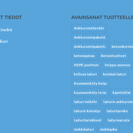
T TIEDOT
AVAINSANAT TUOTTEELL
Ankkurointilenkki
tiedot
Ankkurointipaketit
kori
Ankkurointipaketti
betonikorist
betonipatsas
Betonituotteet
HDPE ponttoni
helppo asennus
kelluva laituri
kestävä laituri
Kuumasinkitty ketju
kuumasinkitty teräs
käyntisillat
laituri mökille
laiturin ankkuroin
laiturin kiinnitys
laituritarvike
Laituritarvikkeet
laiturivaruste
mökkilaituri
mökkipiha