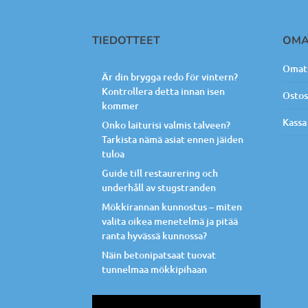
TIEDOTTEET
OMA
Omat 
Är din brygga redo för vintern?
Kontrollera detta innan isen
Ostos
kommer
Kassa
Onko laiturisi valmis talveen?
Tarkista nämä asiat ennen jäiden
tuloa
Guide till restaurering och
underhåll av stugstranden
Mökkirannan kunnostus – miten
valita oikea menetelmä ja pitää
ranta hyvässä kunnossa?
Näin betonipatsaat tuovat
tunnelmaa mökkipihaan