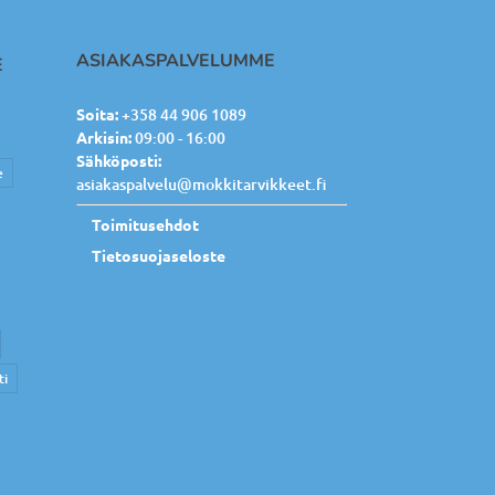
ASIAKASPALVELUMME
E
Soita:
+358 44 906 1089
Arkisin:
09:00 - 16:00
Sähköposti:
e
asiakaspalvelu@mokkitarvikkeet.fi
Toimitusehdot
Tietosuojaseloste
ti