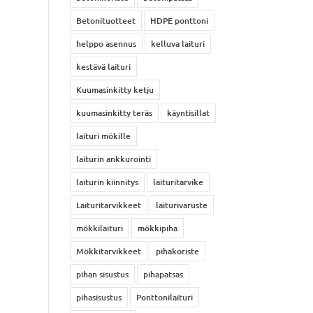
Betonituotteet
HDPE ponttoni
helppo asennus
kelluva laituri
kestävä laituri
Kuumasinkitty ketju
kuumasinkitty teräs
käyntisillat
laituri mökille
laiturin ankkurointi
laiturin kiinnitys
laituritarvike
Laituritarvikkeet
laiturivaruste
mökkilaituri
mökkipiha
Mökkitarvikkeet
pihakoriste
pihan sisustus
pihapatsas
pihasisustus
Ponttonilaituri