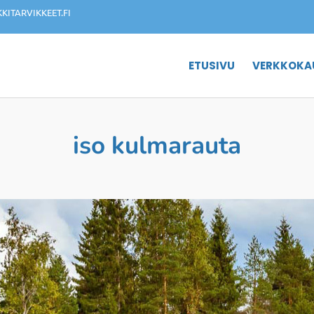
ITARVIKKEET.FI
ETUSIVU
VERKKOKA
iso kulmarauta