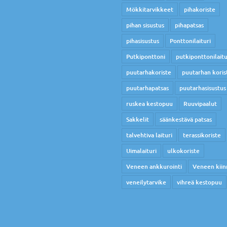
Mökkitarvikkeet
pihakoriste
pihan sisustus
pihapatsas
pihasisustus
Ponttonilaituri
Putkiponttoni
putkiponttonilaitu
puutarhakoriste
puutarhan koris
puutarhapatsas
puutarhasisustus
ruskea kestopuu
Ruuvipaalut
Sakkelit
säänkestävä patsas
talvehtiva laituri
terassikoriste
Uimalaituri
ulkokoriste
Veneen ankkurointi
Veneen kiin
veneilytarvike
vihreä kestopuu