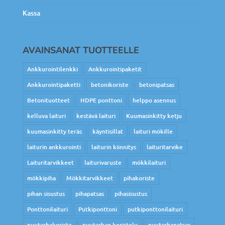
Kassa
AVAINSANAT TUOTTEELLE
Ankkurointilenkki
Ankkurointipaketit
Ankkurointipaketti
betonikoriste
betonipatsas
Betonituotteet
HDPE ponttoni
helppo asennus
kelluva laituri
kestävä laituri
Kuumasinkitty ketju
kuumasinkitty teräs
käyntisillat
laituri mökille
laiturin ankkurointi
laiturin kiinnitys
laituritarvike
Laituritarvikkeet
laiturivaruste
mökkilaituri
mökkipiha
Mökkitarvikkeet
pihakoriste
pihan sisustus
pihapatsas
pihasisustus
Ponttonilaituri
Putkiponttoni
putkiponttonilaituri
puutarhakoriste
puutarhan koristelu
puutarhapatsas