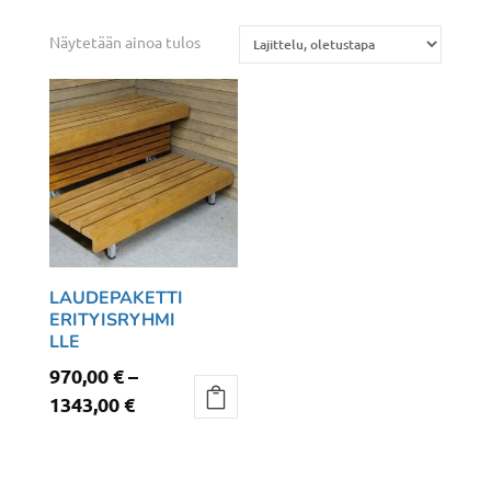
Näytetään ainoa tulos
LAUDEPAKETTI
ERITYISRYHMI
LLE
970,00
€
–
Hintaluokka:
1343,00
€
970,00 €
Tällä
-
tuotteella
1343,00 €
on