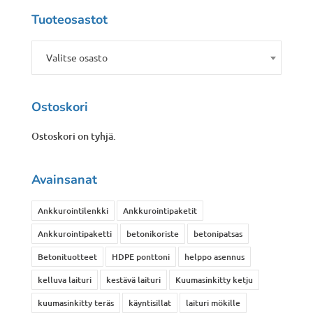
useampi
Tuoteosastot
muunnelma.
Voit
Valitse osasto
tehdä
valinnat
Ostoskori
tuotteen
sivulla.
Ostoskori on tyhjä.
Avainsanat
Ankkurointilenkki
Ankkurointipaketit
Ankkurointipaketti
betonikoriste
betonipatsas
Betonituotteet
HDPE ponttoni
helppo asennus
kelluva laituri
kestävä laituri
Kuumasinkitty ketju
kuumasinkitty teräs
käyntisillat
laituri mökille