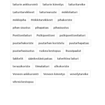
laiturin ankkurointi
laiturin kiinnitys
laituritarvike
Laituritarvikkeet
laiturivaruste
mökkilaituri
mökkipiha
Mökkitarvikkeet
pihakoriste
pihan sisustus
pihapatsas
pihasisustus
Ponttonilaituri
Putkiponttoni
putkiponttonilaituri
puutarhakoriste
puutarhan koristelu
puutarhapatsas
puutarhasisustus
ruskea kestopuu
Ruuvipaalut
Sakkelit
säänkestävä patsas
talvehtiva laituri
terassikoriste
Uimalaituri
ulkokoriste
Veneen ankkurointi
Veneen kiinnitys
veneilytarvike
vihreä kestopuu