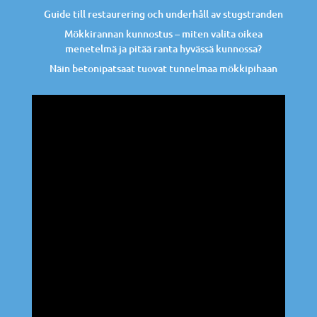
Guide till restaurering och underhåll av stugstranden
Mökkirannan kunnostus – miten valita oikea
menetelmä ja pitää ranta hyvässä kunnossa?
Näin betonipatsaat tuovat tunnelmaa mökkipihaan