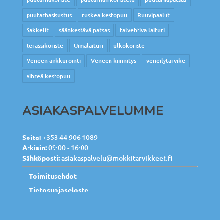
puutarhasisustus
ruskea kestopuu
Ruuvipaalut
Sakkelit
säänkestävä patsas
talvehtiva laituri
terassikoriste
Uimalaituri
ulkokoriste
Veneen ankkurointi
Veneen kiinnitys
veneilytarvike
vihreä kestopuu
ASIAKASPALVELUMME
Soita:
+358 44 906 1089
Arkisin:
09:00 - 16:00
Sähköposti:
asiakaspalvelu@mokkitarvikkeet.fi
Toimitusehdot
Tietosuojaseloste