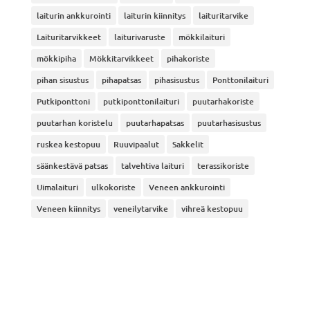
laiturin ankkurointi
laiturin kiinnitys
laituritarvike
Laituritarvikkeet
laiturivaruste
mökkilaituri
mökkipiha
Mökkitarvikkeet
pihakoriste
pihan sisustus
pihapatsas
pihasisustus
Ponttonilaituri
Putkiponttoni
putkiponttonilaituri
puutarhakoriste
puutarhan koristelu
puutarhapatsas
puutarhasisustus
ruskea kestopuu
Ruuvipaalut
Sakkelit
säänkestävä patsas
talvehtiva laituri
terassikoriste
Uimalaituri
ulkokoriste
Veneen ankkurointi
Veneen kiinnitys
veneilytarvike
vihreä kestopuu