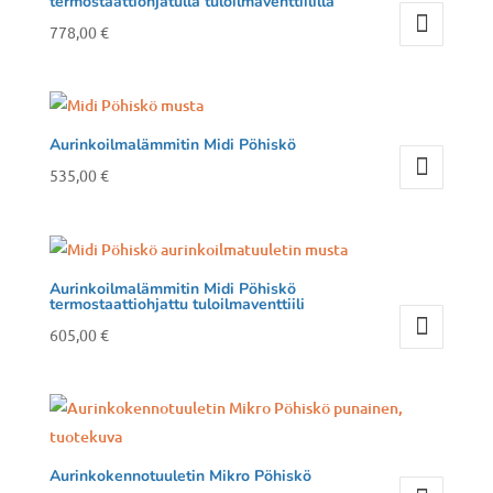
termostaattiohjatulla tuloilmaventtiilillä
Voit
778,00
€
tehdä
Tällä
valinnat
tuotteella
tuotteen
on
sivulla.
useampi
Aurinkoilmalämmitin Midi Pöhiskö
muunnelma.
535,00
€
Voit
Tällä
tehdä
tuotteella
valinnat
on
tuotteen
useampi
Aurinkoilmalämmitin Midi Pöhiskö
termostaattiohjattu tuloilmaventtiili
sivulla.
muunnelma.
605,00
€
Voit
Tällä
tehdä
tuotteella
valinnat
on
tuotteen
useampi
sivulla.
muunnelma.
Aurinkokennotuuletin Mikro Pöhiskö