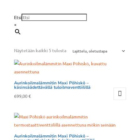
Etsi
×
Näytetään kaikki 5 tulosta
Aurinkoilmalämmitin Maxi Pöhiskö –
käsinsäädettävällä tuloilmaventtiilillä
699,00
€
Tällä
tuotteella
on
useampi
muunnelma.
Aurinkoilmalämmitin Maxi Pöhiskö –