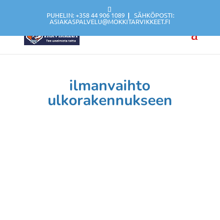
PUHELIN: +358 44 906 1089
|
SÄHKÖPOSTI:
ASIAKASPALVELU@MOKKITARVIKKEET.FI
ilmanvaihto
ulkorakennukseen