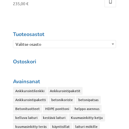
Voit
235,00
€
tehdä
Tällä
valinnat
tuotteella
tuotteen
on
sivulla.
useampi
Tuoteosastot
muunnelma.
Valitse osasto
Voit
tehdä
Ostoskori
valinnat
tuotteen
sivulla.
Avainsanat
Ankkurointilenkki
Ankkurointipaketit
Ankkurointipaketti
betonikoriste
betonipatsas
Betonituotteet
HDPE ponttoni
helppo asennus
kelluva laituri
kestävä laituri
Kuumasinkitty ketju
kuumasinkitty teräs
käyntisillat
laituri mökille