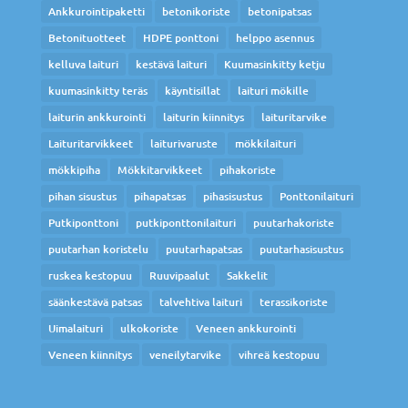
Ankkurointipaketti
betonikoriste
betonipatsas
Betonituotteet
HDPE ponttoni
helppo asennus
kelluva laituri
kestävä laituri
Kuumasinkitty ketju
kuumasinkitty teräs
käyntisillat
laituri mökille
laiturin ankkurointi
laiturin kiinnitys
laituritarvike
Laituritarvikkeet
laiturivaruste
mökkilaituri
mökkipiha
Mökkitarvikkeet
pihakoriste
pihan sisustus
pihapatsas
pihasisustus
Ponttonilaituri
Putkiponttoni
putkiponttonilaituri
puutarhakoriste
puutarhan koristelu
puutarhapatsas
puutarhasisustus
ruskea kestopuu
Ruuvipaalut
Sakkelit
säänkestävä patsas
talvehtiva laituri
terassikoriste
Uimalaituri
ulkokoriste
Veneen ankkurointi
Veneen kiinnitys
veneilytarvike
vihreä kestopuu