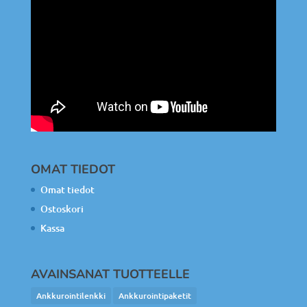
OMAT TIEDOT
Omat tiedot
Ostoskori
Kassa
AVAINSANAT TUOTTEELLE
Ankkurointilenkki
Ankkurointipaketit