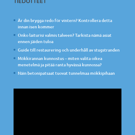
TIEDOTTEET
Är din brygga redo för vintern? Kontrollera detta
innan isen kommer
Onko laiturisi valmis talveen? Tarkista nämä asiat
ennen jäiden tuloa
Guide till restaurering och underhåll av stugstranden
Mökkirannan kunnostus – miten valita oikea
menetelmä ja pitää ranta hyvässä kunnossa?
Näin betonipatsaat tuovat tunnelmaa mökkipihaan