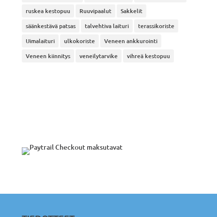
ruskea kestopuu
Ruuvipaalut
Sakkelit
säänkestävä patsas
talvehtiva laituri
terassikoriste
Uimalaituri
ulkokoriste
Veneen ankkurointi
Veneen kiinnitys
veneilytarvike
vihreä kestopuu