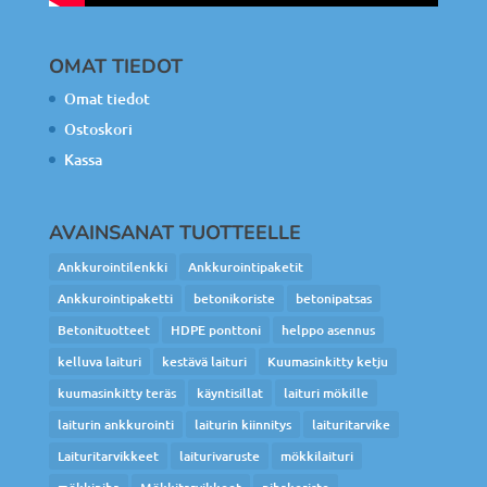
OMAT TIEDOT
Omat tiedot
Ostoskori
Kassa
AVAINSANAT TUOTTEELLE
Ankkurointilenkki
Ankkurointipaketit
Ankkurointipaketti
betonikoriste
betonipatsas
Betonituotteet
HDPE ponttoni
helppo asennus
kelluva laituri
kestävä laituri
Kuumasinkitty ketju
kuumasinkitty teräs
käyntisillat
laituri mökille
laiturin ankkurointi
laiturin kiinnitys
laituritarvike
Laituritarvikkeet
laiturivaruste
mökkilaituri