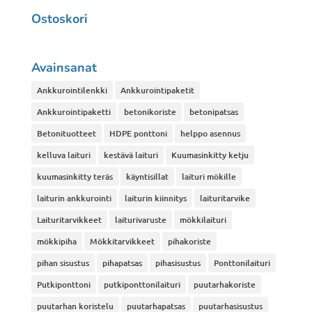
tehdä
Ostoskori
valinnat
tuotteen
sivulla.
Avainsanat
Ankkurointilenkki
Ankkurointipaketit
Ankkurointipaketti
betonikoriste
betonipatsas
Betonituotteet
HDPE ponttoni
helppo asennus
kelluva laituri
kestävä laituri
Kuumasinkitty ketju
kuumasinkitty teräs
käyntisillat
laituri mökille
laiturin ankkurointi
laiturin kiinnitys
laituritarvike
Laituritarvikkeet
laiturivaruste
mökkilaituri
mökkipiha
Mökkitarvikkeet
pihakoriste
pihan sisustus
pihapatsas
pihasisustus
Ponttonilaituri
Putkiponttoni
putkiponttonilaituri
puutarhakoriste
puutarhan koristelu
puutarhapatsas
puutarhasisustus