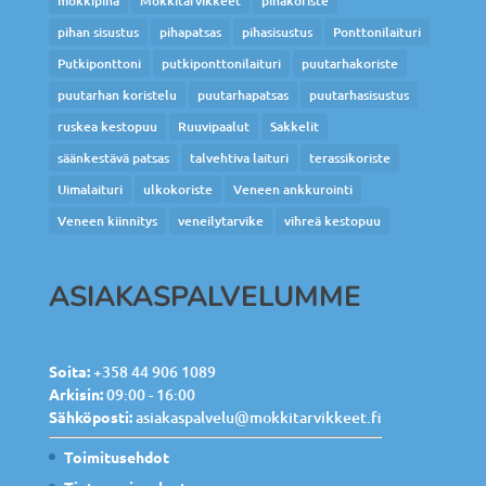
mökkipiha
Mökkitarvikkeet
pihakoriste
pihan sisustus
pihapatsas
pihasisustus
Ponttonilaituri
Putkiponttoni
putkiponttonilaituri
puutarhakoriste
puutarhan koristelu
puutarhapatsas
puutarhasisustus
ruskea kestopuu
Ruuvipaalut
Sakkelit
säänkestävä patsas
talvehtiva laituri
terassikoriste
Uimalaituri
ulkokoriste
Veneen ankkurointi
Veneen kiinnitys
veneilytarvike
vihreä kestopuu
ASIAKASPALVELUMME
Soita:
+358 44 906 1089
Arkisin:
09:00 - 16:00
Sähköposti:
asiakaspalvelu@mokkitarvikkeet.fi
Toimitusehdot