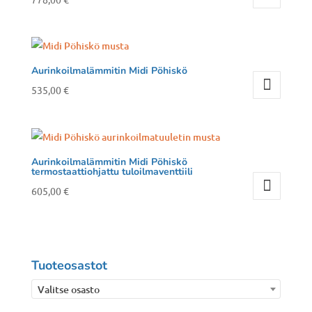
tehdä
Tällä
valinnat
tuotteella
tuotteen
on
sivulla.
useampi
Aurinkoilmalämmitin Midi Pöhiskö
muunnelma.
535,00
€
Voit
Tällä
tehdä
tuotteella
valinnat
on
tuotteen
useampi
Aurinkoilmalämmitin Midi Pöhiskö
termostaattiohjattu tuloilmaventtiili
sivulla.
muunnelma.
605,00
€
Voit
Tällä
tehdä
tuotteella
valinnat
on
tuotteen
useampi
Tuoteosastot
sivulla.
muunnelma.
Valitse osasto
Voit