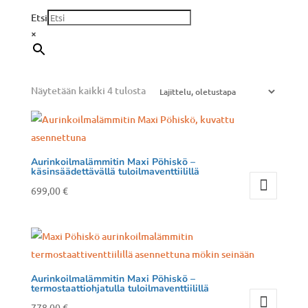
Etsi
×
Näytetään kaikki 4 tulosta
Aurinkoilmalämmitin Maxi Pöhiskö –
käsinsäädettävällä tuloilmaventtiilillä
699,00
€
Tällä
tuotteella
on
useampi
muunnelma.
Aurinkoilmalämmitin Maxi Pöhiskö –
termostaattiohjatulla tuloilmaventtiilillä
Voit
778,00
€