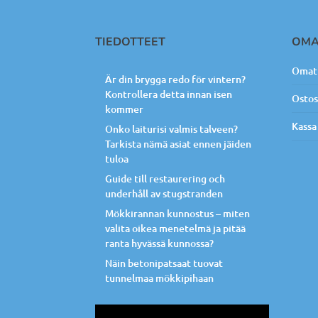
TIEDOTTEET
OMA
Omat 
Är din brygga redo för vintern?
Kontrollera detta innan isen
Ostos
kommer
Kassa
Onko laiturisi valmis talveen?
Tarkista nämä asiat ennen jäiden
tuloa
Guide till restaurering och
underhåll av stugstranden
Mökkirannan kunnostus – miten
valita oikea menetelmä ja pitää
ranta hyvässä kunnossa?
Näin betonipatsaat tuovat
tunnelmaa mökkipihaan