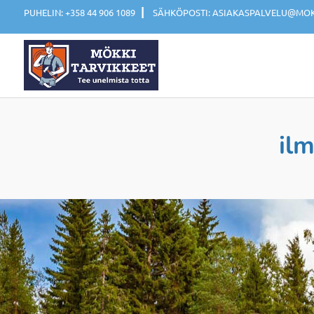
|
PUHELIN: +358 44 906 1089
SÄHKÖPOSTI: ASIAKASPALVELU@MOKK
il