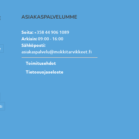
ASIAKASPALVELUMME
E
Soita:
+358 44 906 1089
Arkisin:
09:00 - 16:00
Sähköposti:
e
asiakaspalvelu@mokkitarvikkeet.fi
Toimitusehdot
Tietosuojaseloste
ti