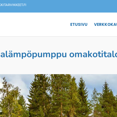
ITARVIKKEET.FI
ETUSIVU
VERKKOKA
malämpöpumppu omakotital