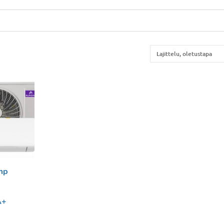
mp
A+