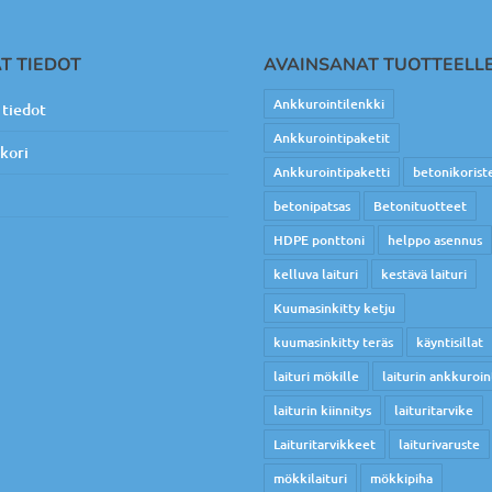
T TIEDOT
AVAINSANAT TUOTTEELL
Ankkurointilenkki
tiedot
Ankkurointipaketit
kori
Ankkurointipaketti
betonikorist
betonipatsas
Betonituotteet
HDPE ponttoni
helppo asennus
kelluva laituri
kestävä laituri
Kuumasinkitty ketju
kuumasinkitty teräs
käyntisillat
laituri mökille
laiturin ankkuroin
laiturin kiinnitys
laituritarvike
Laituritarvikkeet
laiturivaruste
mökkilaituri
mökkipiha