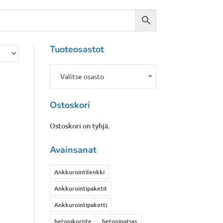
Tuoteosastot
Valitse osasto
Ostoskori
Ostoskori on tyhjä.
Avainsanat
Ankkurointilenkki
Ankkurointipaketit
Ankkurointipaketti
betonikoriste
betonipatsas