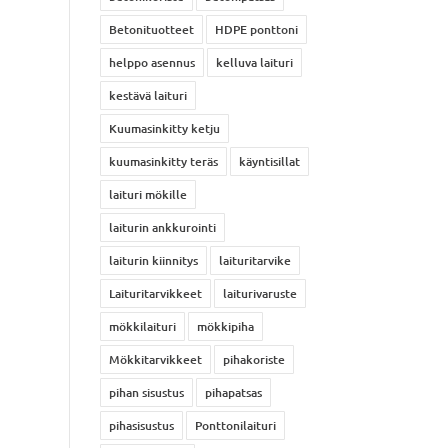
Betonituotteet
HDPE ponttoni
helppo asennus
kelluva laituri
kestävä laituri
Kuumasinkitty ketju
kuumasinkitty teräs
käyntisillat
laituri mökille
laiturin ankkurointi
laiturin kiinnitys
laituritarvike
Laituritarvikkeet
laiturivaruste
mökkilaituri
mökkipiha
Mökkitarvikkeet
pihakoriste
pihan sisustus
pihapatsas
pihasisustus
Ponttonilaituri