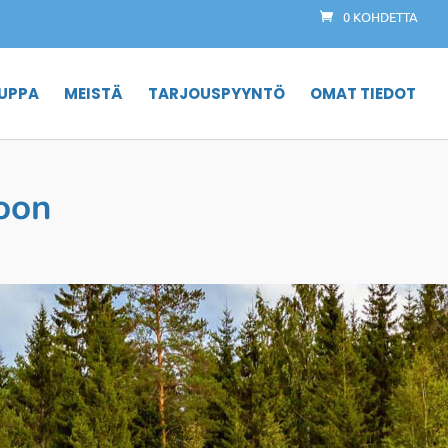
0 KOHDETTA
UPPA
MEISTÄ
TARJOUSPYYNTÖ
OMAT TIEDOT
oon