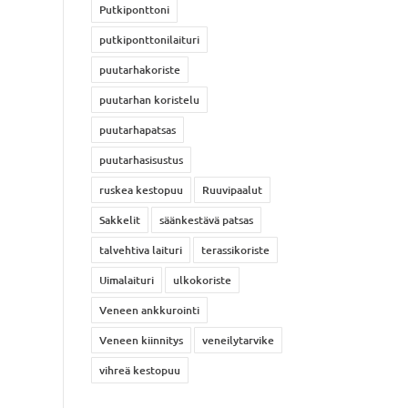
Putkiponttoni
putkiponttonilaituri
puutarhakoriste
puutarhan koristelu
puutarhapatsas
puutarhasisustus
ruskea kestopuu
Ruuvipaalut
Sakkelit
säänkestävä patsas
talvehtiva laituri
terassikoriste
Uimalaituri
ulkokoriste
Veneen ankkurointi
Veneen kiinnitys
veneilytarvike
vihreä kestopuu