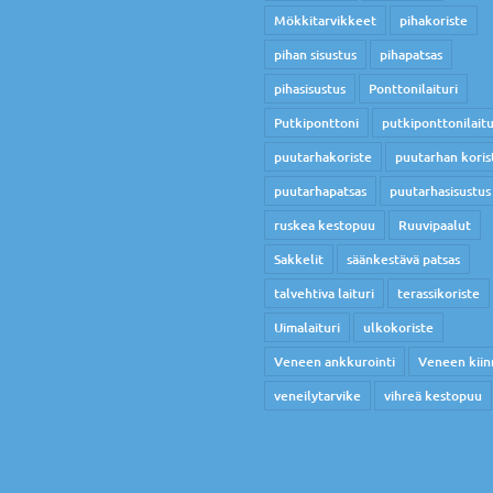
Mökkitarvikkeet
pihakoriste
pihan sisustus
pihapatsas
pihasisustus
Ponttonilaituri
Putkiponttoni
putkiponttonilaitu
puutarhakoriste
puutarhan koris
puutarhapatsas
puutarhasisustus
ruskea kestopuu
Ruuvipaalut
Sakkelit
säänkestävä patsas
talvehtiva laituri
terassikoriste
Uimalaituri
ulkokoriste
Veneen ankkurointi
Veneen kiin
veneilytarvike
vihreä kestopuu