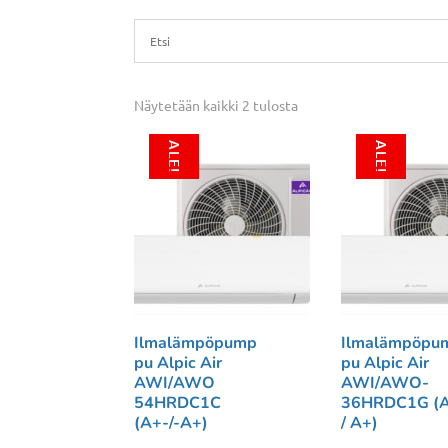
Näytetään kaikki 2 tulosta
ALE!
ALE!
Ilmalämpöpump
Ilmalämpöpu
pu Alpic Air
pu Alpic Air
AWI/AWO
AWI/AWO-
54HRDC1C
36HRDC1G (
(A+-/-A+)
/ A+)