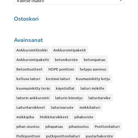
Valitse osasto
Ostoskori
Avainsanat
Ankkurointilenkki
Ankkurointipaketit
Ankkurointipaketti
betonikoriste
betonipatsas
Betonituotteet
HDPE ponttoni
helppo asennus
kelluva laituri
kestävä laituri
Kuumasinkitty ketju
kuumasinkitty teräs
käyntisillat
laituri mökille
laiturin ankkurointi
laiturin kiinnitys
laituritarvike
Laituritarvikkeet
laiturivaruste
mökkilaituri
mökkipiha
Mökkitarvikkeet
pihakoriste
pihan sisustus
pihapatsas
pihasisustus
Ponttonilaituri
Putkiponttoni
putkiponttonilaituri
puutarhakoriste