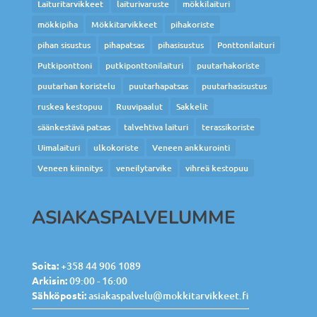
Laituritarvikkeet
laiturivaruste
mökkilaituri
mökkipiha
Mökkitarvikkeet
pihakoriste
pihan sisustus
pihapatsas
pihasisustus
Ponttonilaituri
Putkiponttoni
putkiponttonilaituri
puutarhakoriste
puutarhan koristelu
puutarhapatsas
puutarhasisustus
ruskea kestopuu
Ruuvipaalut
Sakkelit
säänkestävä patsas
talvehtiva laituri
terassikoriste
Uimalaituri
ulkokoriste
Veneen ankkurointi
Veneen kiinnitys
veneilytarvike
vihreä kestopuu
ASIAKASPALVELUMME
Soita:
+358 44 906 1089
Arkisin:
09:00 - 16:00
Sähköposti:
asiakaspalvelu@mokkitarvikkeet.fi