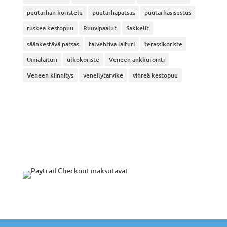
puutarhan koristelu
puutarhapatsas
puutarhasisustus
ruskea kestopuu
Ruuvipaalut
Sakkelit
säänkestävä patsas
talvehtiva laituri
terassikoriste
Uimalaituri
ulkokoriste
Veneen ankkurointi
Veneen kiinnitys
veneilytarvike
vihreä kestopuu