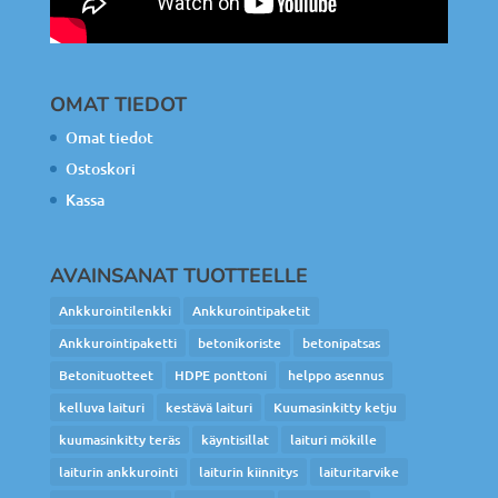
OMAT TIEDOT
Omat tiedot
Ostoskori
Kassa
AVAINSANAT TUOTTEELLE
Ankkurointilenkki
Ankkurointipaketit
Ankkurointipaketti
betonikoriste
betonipatsas
Betonituotteet
HDPE ponttoni
helppo asennus
kelluva laituri
kestävä laituri
Kuumasinkitty ketju
kuumasinkitty teräs
käyntisillat
laituri mökille
laiturin ankkurointi
laiturin kiinnitys
laituritarvike