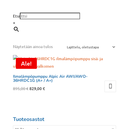
Etsi
×
Näytetään ainoa tulos
Ale!
Ilmalämpöpumppu Alpic Air AWI/AWO-
36HRDC1G (A+ / A+)
Alkuperäinen
Nykyinen
895,00
€
829,00
€
hinta
hinta
oli:
on:
895,00 €.
829,00 €.
Tuoteosastot