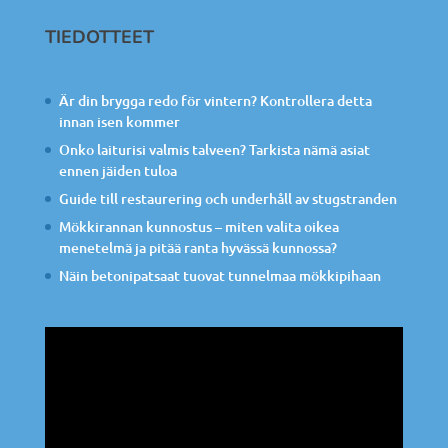
TIEDOTTEET
Är din brygga redo för vintern? Kontrollera detta
innan isen kommer
Onko laiturisi valmis talveen? Tarkista nämä asiat
ennen jäiden tuloa
Guide till restaurering och underhåll av stugstranden
Mökkirannan kunnostus – miten valita oikea
menetelmä ja pitää ranta hyvässä kunnossa?
Näin betonipatsaat tuovat tunnelmaa mökkipihaan