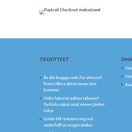
TIEDOTTEET
OMA
Oma
Ost
Är din brygga redo för vintern?
Kontrollera detta innan isen
Kas
kommer
Onko laiturisi valmis talveen?
Tarkista nämä asiat ennen jäiden
tuloa
Guide till restaurering och
underhåll av stugstranden