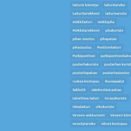
laiturin kiinnitys
laituritarvike
Laituritarvikkeet
laiturivaruste
mökkilaituri
mökkipiha
Mökkitarvikkeet
pihakoriste
pihan sisustus
pihapatsas
pihasisustus
Ponttonilaituri
Putkiponttoni
putkiponttonilaitu
puutarhakoriste
puutarhan koris
puutarhapatsas
puutarhasisustus
ruskea kestopuu
Ruuvipaalut
Sakkelit
säänkestävä patsas
talvehtiva laituri
terassikoriste
Uimalaituri
ulkokoriste
Veneen ankkurointi
Veneen kiinn
veneilytarvike
vihreä kestopuu