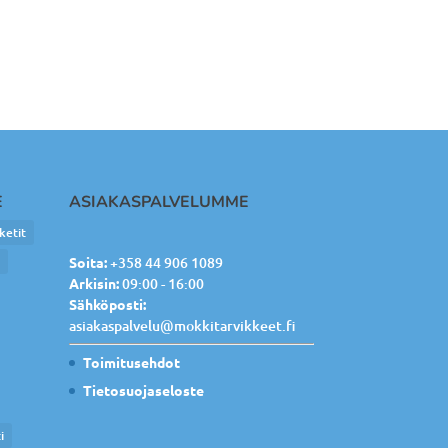
E
ASIAKASPALVELUMME
ketit
e
Soita:
+358 44 906 1089
Arkisin:
09:00 - 16:00
Sähköposti:
asiakaspalvelu@mokkitarvikkeet.fi
Toimitusehdot
Tietosuojaseloste
i