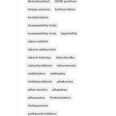
Betonituotteet
HDPE ponttoni
helppo asennus
kelluva laituri
kestävä laituri
Kuumasinkitty ketju
kuumasinkitty teräs
käyntisillat
laituri mökille
laiturin ankkurointi
laiturin kiinnitys
laituritarvike
Laituritarvikkeet
laiturivaruste
mökkilaituri
mökkipiha
Mökkitarvikkeet
pihakoriste
pihan sisustus
pihapatsas
pihasisustus
Ponttonilaituri
Putkiponttoni
putkiponttonilaituri