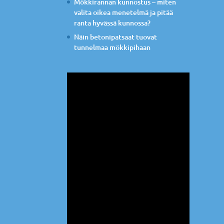
Mökkirannan kunnostus – miten
valita oikea menetelmä ja pitää
ranta hyvässä kunnossa?
Näin betonipatsaat tuovat
tunnelmaa mökkipihaan