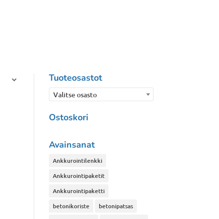
Tuoteosastot
Valitse osasto
Ostoskori
Avainsanat
Ankkurointilenkki
Ankkurointipaketit
Ankkurointipaketti
betonikoriste
betonipatsas