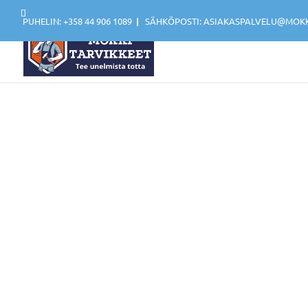
PUHELIN: +358 44 906 1089
|
SÄHKÖPOSTI: ASIAKASPALVELU@MOKKI