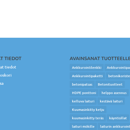
T TIEDOT
AVAINSANAT TUOTTEELL
t tiedot
Ankkurointilenkki
Ankkurointipa
oskori
Ankkurointipaketti
betonikorist
sa
betonipatsas
Betonituotteet
HDPE ponttoni
helppo asennus
kelluva laituri
kestävä laituri
Kuumasinkitty ketju
kuumasinkitty teräs
käyntisillat
laituri mökille
laiturin ankkuroint