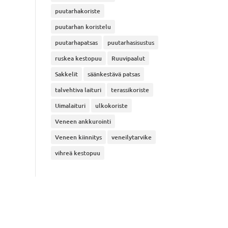
puutarhakoriste
puutarhan koristelu
puutarhapatsas
puutarhasisustus
ruskea kestopuu
Ruuvipaalut
Sakkelit
säänkestävä patsas
talvehtiva laituri
terassikoriste
Uimalaituri
ulkokoriste
Veneen ankkurointi
Veneen kiinnitys
veneilytarvike
vihreä kestopuu