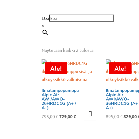
Etsi
×
Näytetään kaikki 2 tulosta
Ale!
Ale!
Ilmalämpöpumppu
Ilmalämpöpump
Alpic Air
Alpic Air
AWI/AWO-
AWI/AWO-
26HRDC1G (A+ /
36HRDC1G (A+ 
A+)
A+)
Alkuperäinen
Nykyinen
Alkuper
795,00
€
729,00
€
895,00
€
829,00
hinta
hinta
hinta
oli:
on:
oli: