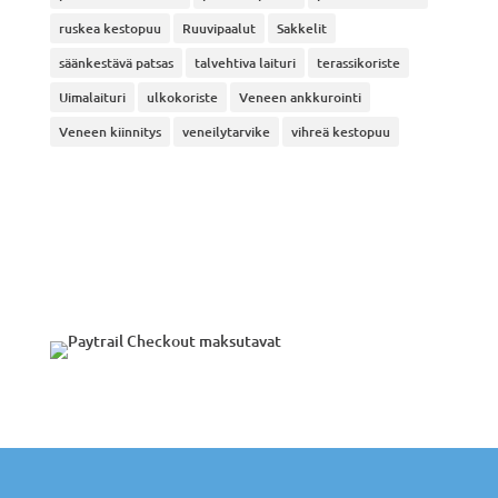
ruskea kestopuu
Ruuvipaalut
Sakkelit
säänkestävä patsas
talvehtiva laituri
terassikoriste
Uimalaituri
ulkokoriste
Veneen ankkurointi
Veneen kiinnitys
veneilytarvike
vihreä kestopuu