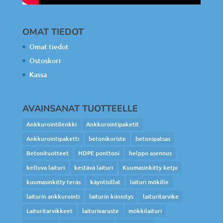
OMAT TIEDOT
Omat tiedot
Ostoskori
Kassa
AVAINSANAT TUOTTEELLE
Ankkurointilenkki
Ankkurointipaketit
Ankkurointipaketti
betonikoriste
betonipatsas
Betonituotteet
HDPE ponttoni
helppo asennus
kelluva laituri
kestävä laituri
Kuumasinkitty ketju
kuumasinkitty teräs
käyntisillat
laituri mökille
laiturin ankkurointi
laiturin kiinnitys
laituritarvike
Laituritarvikkeet
laiturivaruste
mökkilaituri