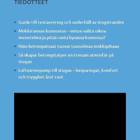
TIEDOTTEET
Guide till restaurering och underhåll av stugstranden
Mökkirannan kunnostus – miten valita oikea
menetelmä ja pitää ranta hyvässä kunnossa?
Näin betonipatsaat tuovat tunnelmaa mökkipihaan
Så skapar betongstatyer en trivsam atmosfär på
stugan
Luftvärmepump till stugan – besparingar, komfort
och trygghet året runt