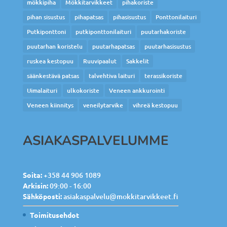
mökkipiha
Mökkitarvikkeet
pihakoriste
pihan sisustus
pihapatsas
pihasisustus
Ponttonilaituri
Putkiponttoni
putkiponttonilaituri
puutarhakoriste
puutarhan koristelu
puutarhapatsas
puutarhasisustus
ruskea kestopuu
Ruuvipaalut
Sakkelit
säänkestävä patsas
talvehtiva laituri
terassikoriste
Uimalaituri
ulkokoriste
Veneen ankkurointi
Veneen kiinnitys
veneilytarvike
vihreä kestopuu
ASIAKASPALVELUMME
Soita:
+358 44 906 1089
Arkisin:
09:00 - 16:00
Sähköposti:
asiakaspalvelu@mokkitarvikkeet.fi
Toimitusehdot