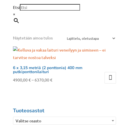
Etsi
×
Näytetään ainoa tulos
6 x 3,15 metriä (2 ponttonia) 400 mm
putkiponttonilaituri
Hintaluokka:
4900,00
€
–
6370,00
€
Tällä
4900,00 €
tuotteella
-
on
6370,00 €
useampi
Tuoteosastot
muunnelma.
Valitse osasto
Voit