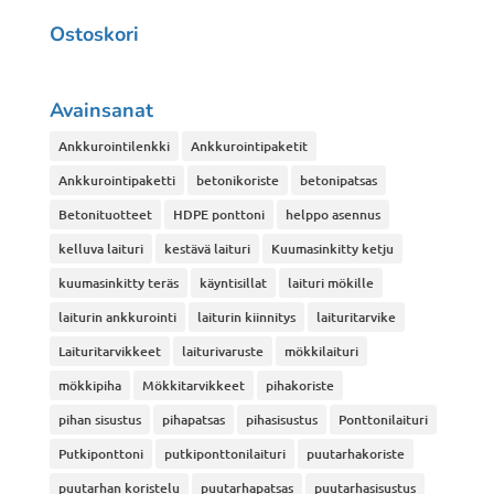
tehdä
Ostoskori
valinnat
tuotteen
sivulla.
Avainsanat
Ankkurointilenkki
Ankkurointipaketit
Ankkurointipaketti
betonikoriste
betonipatsas
Betonituotteet
HDPE ponttoni
helppo asennus
kelluva laituri
kestävä laituri
Kuumasinkitty ketju
kuumasinkitty teräs
käyntisillat
laituri mökille
laiturin ankkurointi
laiturin kiinnitys
laituritarvike
Laituritarvikkeet
laiturivaruste
mökkilaituri
mökkipiha
Mökkitarvikkeet
pihakoriste
pihan sisustus
pihapatsas
pihasisustus
Ponttonilaituri
Putkiponttoni
putkiponttonilaituri
puutarhakoriste
puutarhan koristelu
puutarhapatsas
puutarhasisustus