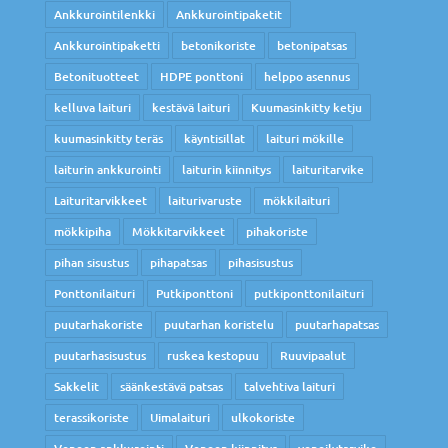
Ankkurointilenkki
Ankkurointipaketit
Ankkurointipaketti
betonikoriste
betonipatsas
Betonituotteet
HDPE ponttoni
helppo asennus
kelluva laituri
kestävä laituri
Kuumasinkitty ketju
kuumasinkitty teräs
käyntisillat
laituri mökille
laiturin ankkurointi
laiturin kiinnitys
laituritarvike
Laituritarvikkeet
laiturivaruste
mökkilaituri
mökkipiha
Mökkitarvikkeet
pihakoriste
pihan sisustus
pihapatsas
pihasisustus
Ponttonilaituri
Putkiponttoni
putkiponttonilaituri
puutarhakoriste
puutarhan koristelu
puutarhapatsas
puutarhasisustus
ruskea kestopuu
Ruuvipaalut
Sakkelit
säänkestävä patsas
talvehtiva laituri
terassikoriste
Uimalaituri
ulkokoriste