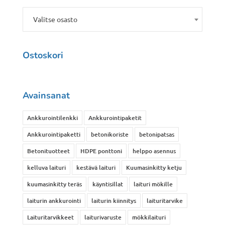
Valitse osasto
Ostoskori
Avainsanat
Ankkurointilenkki
Ankkurointipaketit
Ankkurointipaketti
betonikoriste
betonipatsas
Betonituotteet
HDPE ponttoni
helppo asennus
kelluva laituri
kestävä laituri
Kuumasinkitty ketju
kuumasinkitty teräs
käyntisillat
laituri mökille
laiturin ankkurointi
laiturin kiinnitys
laituritarvike
Laituritarvikkeet
laiturivaruste
mökkilaituri