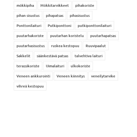
mökkipiha
Mökkitarvikkeet
pihakoriste
pihan sisustus
pihapatsas
pihasisustus
Ponttonilaituri
Putkiponttoni
putkiponttonilaituri
puutarhakoriste
puutarhan koristelu
puutarhapatsas
puutarhasisustus
ruskea kestopuu
Ruuvipaalut
Sakkelit
säänkestävä patsas
talvehtiva laituri
terassikoriste
Uimalaituri
ulkokoriste
Veneen ankkurointi
Veneen kiinnitys
veneilytarvike
vihreä kestopuu