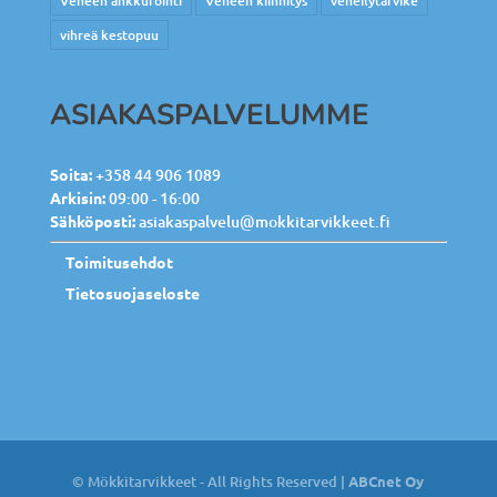
Veneen ankkurointi
Veneen kiinnitys
veneilytarvike
vihreä kestopuu
ASIAKASPALVELUMME
Soita:
+358 44 906 1089
Arkisin:
09:00 - 16:00
Sähköposti:
asiakaspalvelu@mokkitarvikkeet.fi
Toimitusehdot
Tietosuojaseloste
© Mökkitarvikkeet - All Rights Reserved |
ABCnet Oy