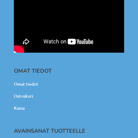
OMAT TIEDOT
Omat tiedot
Ostoskori
Kassa
AVAINSANAT TUOTTEELLE