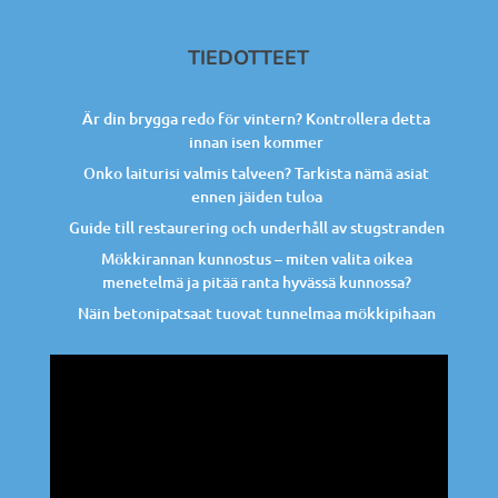
TIEDOTTEET
Är din brygga redo för vintern? Kontrollera detta
innan isen kommer
Onko laiturisi valmis talveen? Tarkista nämä asiat
ennen jäiden tuloa
Guide till restaurering och underhåll av stugstranden
Mökkirannan kunnostus – miten valita oikea
menetelmä ja pitää ranta hyvässä kunnossa?
Näin betonipatsaat tuovat tunnelmaa mökkipihaan