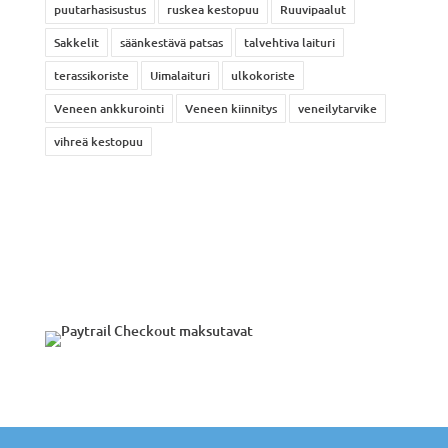
puutarhasisustus
ruskea kestopuu
Ruuvipaalut
Sakkelit
säänkestävä patsas
talvehtiva laituri
terassikoriste
Uimalaituri
ulkokoriste
Veneen ankkurointi
Veneen kiinnitys
veneilytarvike
vihreä kestopuu