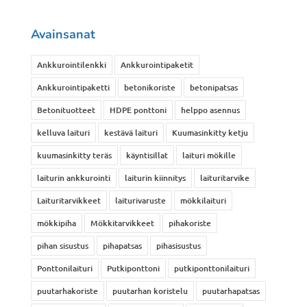
Avainsanat
Ankkurointilenkki
Ankkurointipaketit
Ankkurointipaketti
betonikoriste
betonipatsas
Betonituotteet
HDPE ponttoni
helppo asennus
kelluva laituri
kestävä laituri
Kuumasinkitty ketju
kuumasinkitty teräs
käyntisillat
laituri mökille
laiturin ankkurointi
laiturin kiinnitys
laituritarvike
Laituritarvikkeet
laiturivaruste
mökkilaituri
mökkipiha
Mökkitarvikkeet
pihakoriste
pihan sisustus
pihapatsas
pihasisustus
Ponttonilaituri
Putkiponttoni
putkiponttonilaituri
puutarhakoriste
puutarhan koristelu
puutarhapatsas