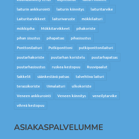
laiturin ankkurointi
laiturin kiinnitys
laituritarvike
Laituritarvikkeet
laiturivaruste
mökkilaituri
mökkipiha
Mökkitarvikkeet
pihakoriste
pihan sisustus
pihapatsas
pihasisustus
Ponttonilaituri
Putkiponttoni
putkiponttonilaituri
puutarhakoriste
puutarhan koristelu
puutarhapatsas
puutarhasisustus
ruskea kestopuu
Ruuvipaalut
Sakkelit
säänkestävä patsas
talvehtiva laituri
terassikoriste
Uimalaituri
ulkokoriste
Veneen ankkurointi
Veneen kiinnitys
veneilytarvike
vihreä kestopuu
ASIAKASPALVELUMME