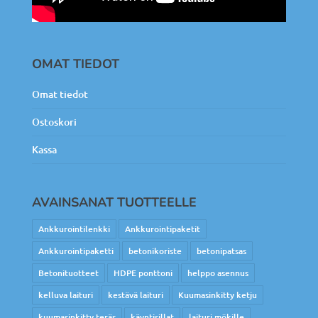
OMAT TIEDOT
Omat tiedot
Ostoskori
Kassa
AVAINSANAT TUOTTEELLE
Ankkurointilenkki
Ankkurointipaketit
Ankkurointipaketti
betonikoriste
betonipatsas
Betonituotteet
HDPE ponttoni
helppo asennus
kelluva laituri
kestävä laituri
Kuumasinkitty ketju
kuumasinkitty teräs
käyntisillat
laituri mökille