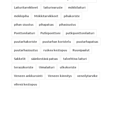
Laituritarvikkeet
laiturivaruste
mökkilaituri
mökkipiha
Mökkitarvikkeet
pihakoriste
pihan sisustus
pihapatsas
pihasisustus
Ponttonilaituri
Putkiponttoni
putkiponttonilaituri
puutarhakoriste
puutarhan koristelu
puutarhapatsas
puutarhasisustus
ruskea kestopuu
Ruuvipaalut
Sakkelit
säänkestävä patsas
talvehtiva laituri
terassikoriste
Uimalaituri
ulkokoriste
Veneen ankkurointi
Veneen kiinnitys
veneilytarvike
vihreä kestopuu