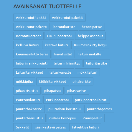
AVAINSANAT TUOTTEELLE
Ankkurointilenkki
Ankkurointipaketit
Ankkurointipaketti
betonikoriste
betonipatsas
Betonituotteet
HDPE ponttoni
helppo asennus
kelluva laituri
kestävä laituri
Kuumasinkitty ketju
kuumasinkitty teräs
käyntisillat
laituri mökille
laiturin ankkurointi
laiturin kiinnitys
laituritarvike
Laituritarvikkeet
laiturivaruste
mökkilaituri
mökkipiha
Mökkitarvikkeet
pihakoriste
pihan sisustus
pihapatsas
pihasisustus
Ponttonilaituri
Putkiponttoni
putkiponttonilaituri
puutarhakoriste
puutarhan koristelu
puutarhapatsas
puutarhasisustus
ruskea kestopuu
Ruuvipaalut
Sakkelit
säänkestävä patsas
talvehtiva laituri