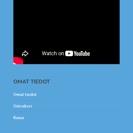
OMAT TIEDOT
Omat tiedot
Ostoskori
Kassa