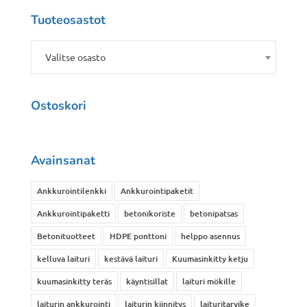
Tuoteosastot
Valitse osasto
Ostoskori
Avainsanat
Ankkurointilenkki
Ankkurointipaketit
Ankkurointipaketti
betonikoriste
betonipatsas
Betonituotteet
HDPE ponttoni
helppo asennus
kelluva laituri
kestävä laituri
Kuumasinkitty ketju
kuumasinkitty teräs
käyntisillat
laituri mökille
laiturin ankkurointi
laiturin kiinnitys
laituritarvike