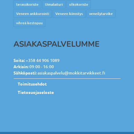
terassikoriste
Uimalaituri
ulkokoriste
Veneen ankkurointi
Veneen kiinnitys
veneilytarvike
vihreä kestopuu
ASIAKASPALVELUMME
Soita:
+358 44 906 1089
Arkisin:
09:00 - 16:00
Sähköposti:
asiakaspalvelu@mokkitarvikkeet.fi
Toimitusehdot
Tietosuojaseloste