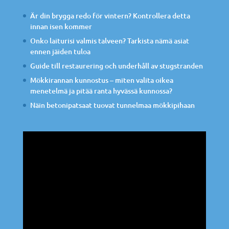
Är din brygga redo för vintern? Kontrollera detta
innan isen kommer
Onko laiturisi valmis talveen? Tarkista nämä asiat
ennen jäiden tuloa
Guide till restaurering och underhåll av stugstranden
Mökkirannan kunnostus – miten valita oikea
menetelmä ja pitää ranta hyvässä kunnossa?
Näin betonipatsaat tuovat tunnelmaa mökkipihaan