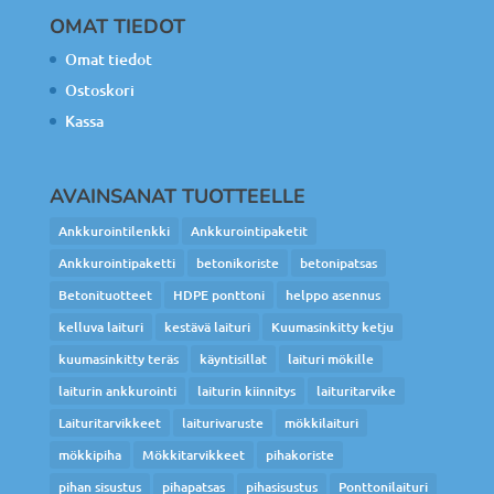
OMAT TIEDOT
Omat tiedot
Ostoskori
Kassa
AVAINSANAT TUOTTEELLE
Ankkurointilenkki
Ankkurointipaketit
Ankkurointipaketti
betonikoriste
betonipatsas
Betonituotteet
HDPE ponttoni
helppo asennus
kelluva laituri
kestävä laituri
Kuumasinkitty ketju
kuumasinkitty teräs
käyntisillat
laituri mökille
laiturin ankkurointi
laiturin kiinnitys
laituritarvike
Laituritarvikkeet
laiturivaruste
mökkilaituri
mökkipiha
Mökkitarvikkeet
pihakoriste
pihan sisustus
pihapatsas
pihasisustus
Ponttonilaituri