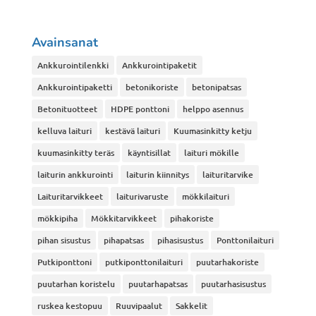
Avainsanat
Ankkurointilenkki
Ankkurointipaketit
Ankkurointipaketti
betonikoriste
betonipatsas
Betonituotteet
HDPE ponttoni
helppo asennus
kelluva laituri
kestävä laituri
Kuumasinkitty ketju
kuumasinkitty teräs
käyntisillat
laituri mökille
laiturin ankkurointi
laiturin kiinnitys
laituritarvike
Laituritarvikkeet
laiturivaruste
mökkilaituri
mökkipiha
Mökkitarvikkeet
pihakoriste
pihan sisustus
pihapatsas
pihasisustus
Ponttonilaituri
Putkiponttoni
putkiponttonilaituri
puutarhakoriste
puutarhan koristelu
puutarhapatsas
puutarhasisustus
ruskea kestopuu
Ruuvipaalut
Sakkelit