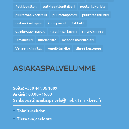
Putkiponttoni
putkiponttonilaituri
puutarhakoriste
puutarhan koristelu
puutarhapatsas
puutarhasisustus
ruskea kestopuu
Ruuvipaalut
Sakkelit
säänkestävä patsas
talvehtiva laituri
terassikoriste
Uimalaituri
ulkokoriste
Veneen ankkurointi
Veneen kiinnitys
veneilytarvike
vihreä kestopuu
ASIAKASPALVELUMME
Soita:
+358 44 906 1089
Arkisin:
09:00 - 16:00
Sähköposti:
asiakaspalvelu@mokkitarvikkeet.fi
Toimitusehdot
Tietosuojaseloste