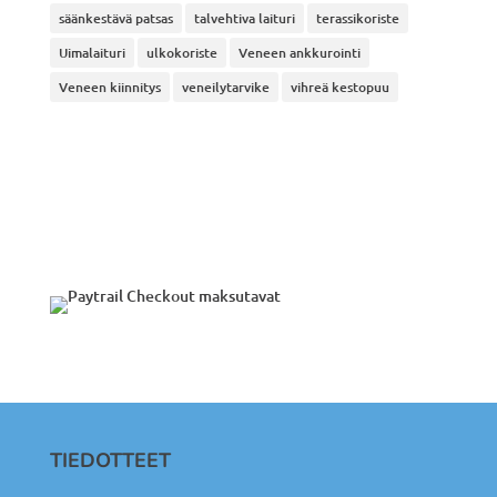
säänkestävä patsas
talvehtiva laituri
terassikoriste
Uimalaituri
ulkokoriste
Veneen ankkurointi
Veneen kiinnitys
veneilytarvike
vihreä kestopuu
TIEDOTTEET