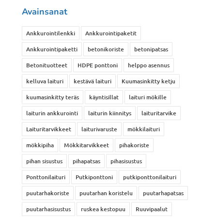
Avainsanat
Ankkurointilenkki
Ankkurointipaketit
Ankkurointipaketti
betonikoriste
betonipatsas
Betonituotteet
HDPE ponttoni
helppo asennus
kelluva laituri
kestävä laituri
Kuumasinkitty ketju
kuumasinkitty teräs
käyntisillat
laituri mökille
laiturin ankkurointi
laiturin kiinnitys
laituritarvike
Laituritarvikkeet
laiturivaruste
mökkilaituri
mökkipiha
Mökkitarvikkeet
pihakoriste
pihan sisustus
pihapatsas
pihasisustus
Ponttonilaituri
Putkiponttoni
putkiponttonilaituri
puutarhakoriste
puutarhan koristelu
puutarhapatsas
puutarhasisustus
ruskea kestopuu
Ruuvipaalut