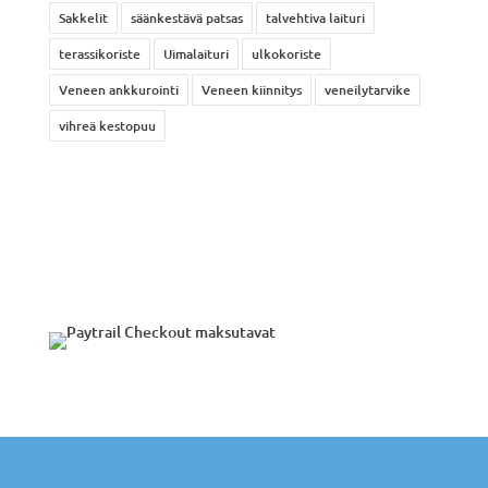
Sakkelit
säänkestävä patsas
talvehtiva laituri
terassikoriste
Uimalaituri
ulkokoriste
Veneen ankkurointi
Veneen kiinnitys
veneilytarvike
vihreä kestopuu