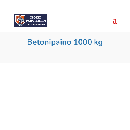
Betonipaino 1000 kg