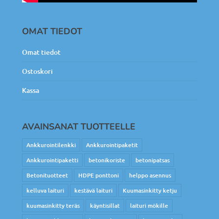
OMAT TIEDOT
Omat tiedot
Ostoskori
Kassa
AVAINSANAT TUOTTEELLE
Ankkurointilenkki
Ankkurointipaketit
Ankkurointipaketti
betonikoriste
betonipatsas
Betonituotteet
HDPE ponttoni
helppo asennus
kelluva laituri
kestävä laituri
Kuumasinkitty ketju
kuumasinkitty teräs
käyntisillat
laituri mökille