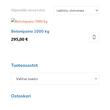
Näytetään ainoa tulos
Betonipaino 1000 kg
295,00
€
Tuoteosastot
Valitse osasto
Ostoskori