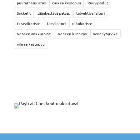
puutarhasisustus
ruskea kestopuu
Ruuvipaalut
Sakkelit
säänkestävä patsas
talvehtiva laituri
terassikoriste
Uimalaituri
ulkokoriste
Veneen ankkurointi
Veneen kiinnitys
veneilytarvike
vihreä kestopuu