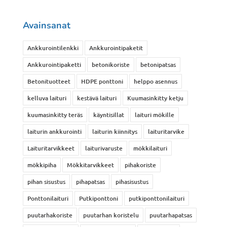
Avainsanat
Ankkurointilenkki
Ankkurointipaketit
Ankkurointipaketti
betonikoriste
betonipatsas
Betonituotteet
HDPE ponttoni
helppo asennus
kelluva laituri
kestävä laituri
Kuumasinkitty ketju
kuumasinkitty teräs
käyntisillat
laituri mökille
laiturin ankkurointi
laiturin kiinnitys
laituritarvike
Laituritarvikkeet
laiturivaruste
mökkilaituri
mökkipiha
Mökkitarvikkeet
pihakoriste
pihan sisustus
pihapatsas
pihasisustus
Ponttonilaituri
Putkiponttoni
putkiponttonilaituri
puutarhakoriste
puutarhan koristelu
puutarhapatsas