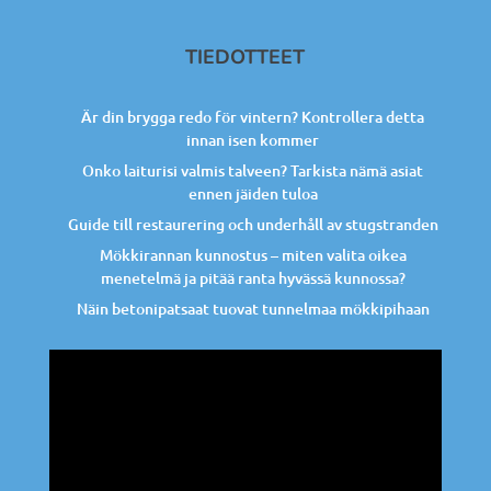
TIEDOTTEET
Är din brygga redo för vintern? Kontrollera detta
innan isen kommer
Onko laiturisi valmis talveen? Tarkista nämä asiat
ennen jäiden tuloa
Guide till restaurering och underhåll av stugstranden
Mökkirannan kunnostus – miten valita oikea
menetelmä ja pitää ranta hyvässä kunnossa?
Näin betonipatsaat tuovat tunnelmaa mökkipihaan