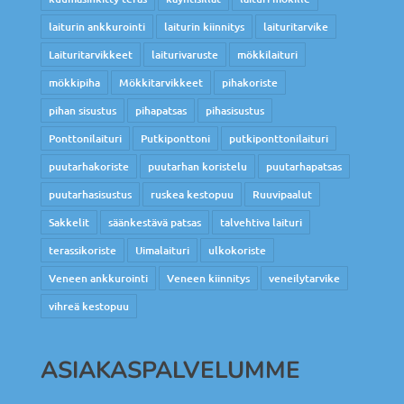
laiturin ankkurointi
laiturin kiinnitys
laituritarvike
Laituritarvikkeet
laiturivaruste
mökkilaituri
mökkipiha
Mökkitarvikkeet
pihakoriste
pihan sisustus
pihapatsas
pihasisustus
Ponttonilaituri
Putkiponttoni
putkiponttonilaituri
puutarhakoriste
puutarhan koristelu
puutarhapatsas
puutarhasisustus
ruskea kestopuu
Ruuvipaalut
Sakkelit
säänkestävä patsas
talvehtiva laituri
terassikoriste
Uimalaituri
ulkokoriste
Veneen ankkurointi
Veneen kiinnitys
veneilytarvike
vihreä kestopuu
ASIAKASPALVELUMME