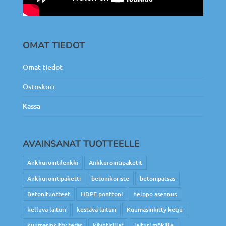
OMAT TIEDOT
Omat tiedot
Ostoskori
Kassa
AVAINSANAT TUOTTEELLE
Ankkurointilenkki
Ankkurointipaketit
Ankkurointipaketti
betonikoriste
betonipatsas
Betonituotteet
HDPE ponttoni
helppo asennus
kelluva laituri
kestävä laituri
Kuumasinkitty ketju
kuumasinkitty teräs
käyntisillat
laituri mökille