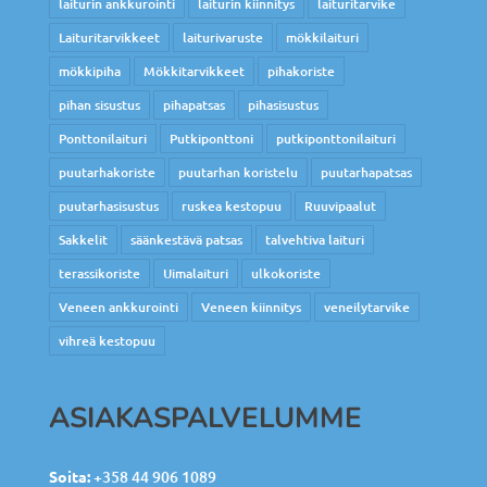
laiturin ankkurointi
laiturin kiinnitys
laituritarvike
Laituritarvikkeet
laiturivaruste
mökkilaituri
mökkipiha
Mökkitarvikkeet
pihakoriste
pihan sisustus
pihapatsas
pihasisustus
Ponttonilaituri
Putkiponttoni
putkiponttonilaituri
puutarhakoriste
puutarhan koristelu
puutarhapatsas
puutarhasisustus
ruskea kestopuu
Ruuvipaalut
Sakkelit
säänkestävä patsas
talvehtiva laituri
terassikoriste
Uimalaituri
ulkokoriste
Veneen ankkurointi
Veneen kiinnitys
veneilytarvike
vihreä kestopuu
ASIAKASPALVELUMME
Soita:
+358 44 906 1089