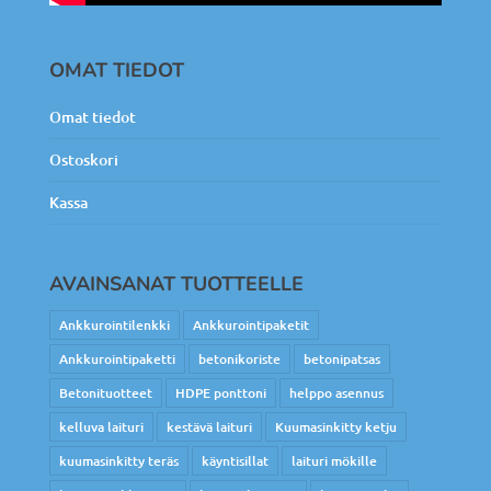
OMAT TIEDOT
Omat tiedot
Ostoskori
Kassa
AVAINSANAT TUOTTEELLE
Ankkurointilenkki
Ankkurointipaketit
Ankkurointipaketti
betonikoriste
betonipatsas
Betonituotteet
HDPE ponttoni
helppo asennus
kelluva laituri
kestävä laituri
Kuumasinkitty ketju
kuumasinkitty teräs
käyntisillat
laituri mökille