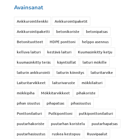
Avainsanat
Ankkurointilenkki
Ankkurointipaketit
Ankkurointipaketti
betonikoriste
betonipatsas
Betonituotteet
HDPE ponttoni
helppo asennus
kelluva laituri
kestävä laituri
Kuumasinkitty ketju
kuumasinkitty teräs
käyntisillat
laituri mökille
laiturin ankkurointi
laiturin kiinnitys
laituritarvike
Laituritarvikkeet
laiturivaruste
mökkilaituri
mökkipiha
Mökkitarvikkeet
pihakoriste
pihan sisustus
pihapatsas
pihasisustus
Ponttonilaituri
Putkiponttoni
putkiponttonilaituri
puutarhakoriste
puutarhan koristelu
puutarhapatsas
puutarhasisustus
ruskea kestopuu
Ruuvipaalut