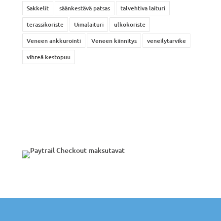
Sakkelit
säänkestävä patsas
talvehtiva laituri
terassikoriste
Uimalaituri
ulkokoriste
Veneen ankkurointi
Veneen kiinnitys
veneilytarvike
vihreä kestopuu