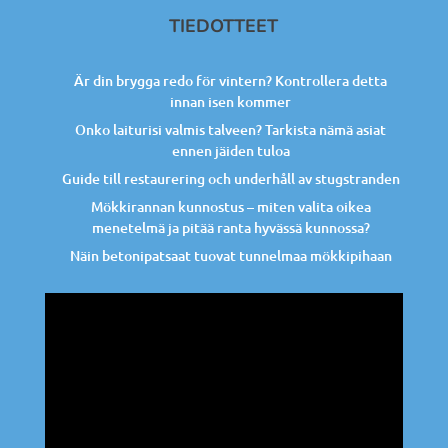
TIEDOTTEET
Är din brygga redo för vintern? Kontrollera detta
innan isen kommer
Onko laiturisi valmis talveen? Tarkista nämä asiat
ennen jäiden tuloa
Guide till restaurering och underhåll av stugstranden
Mökkirannan kunnostus – miten valita oikea
menetelmä ja pitää ranta hyvässä kunnossa?
Näin betonipatsaat tuovat tunnelmaa mökkipihaan