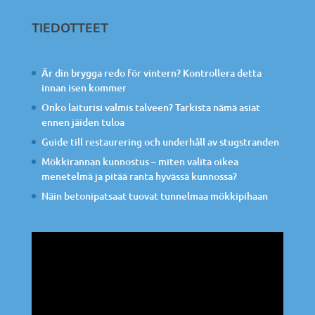
TIEDOTTEET
Är din brygga redo för vintern? Kontrollera detta
innan isen kommer
Onko laiturisi valmis talveen? Tarkista nämä asiat
ennen jäiden tuloa
Guide till restaurering och underhåll av stugstranden
Mökkirannan kunnostus – miten valita oikea
menetelmä ja pitää ranta hyvässä kunnossa?
Näin betonipatsaat tuovat tunnelmaa mökkipihaan