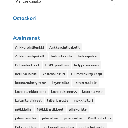
Valitse osasto
Ostoskori
Avainsanat
Ankkurointilenkki
Ankkurointipaketit
Ankkurointipaketti
betonikoriste
betonipatsas
Betonituotteet
HDPE ponttoni
helppo asennus
kelluva laituri
kestävä laituri
Kuumasinkitty ketju
kuumasinkitty teräs
käyntisillat
laituri mökille
laiturin ankkurointi
laiturin kiinnitys
laituritarvike
Laituritarvikkeet
laiturivaruste
mökkilaituri
mökkipiha
Mökkitarvikkeet
pihakoriste
pihan sisustus
pihapatsas
pihasisustus
Ponttonilaituri
Putkiponttoni
putkiponttonilaituri
puutarhakoriste