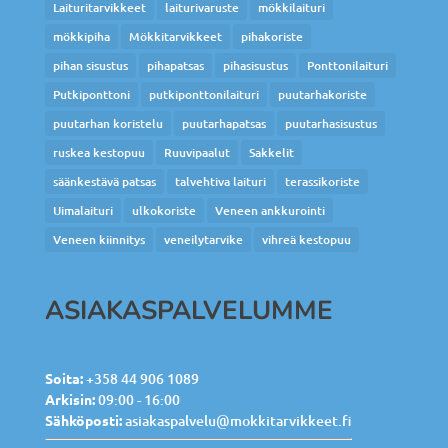
Laituritarvikkeet
laiturivaruste
mökkilaituri
mökkipiha
Mökkitarvikkeet
pihakoriste
pihan sisustus
pihapatsas
pihasisustus
Ponttonilaituri
Putkiponttoni
putkiponttonilaituri
puutarhakoriste
puutarhan koristelu
puutarhapatsas
puutarhasisustus
ruskea kestopuu
Ruuvipaalut
Sakkelit
säänkestävä patsas
talvehtiva laituri
terassikoriste
Uimalaituri
ulkokoriste
Veneen ankkurointi
Veneen kiinnitys
veneilytarvike
vihreä kestopuu
ASIAKASPALVELUMME
Soita:
+358 44 906 1089
Arkisin:
09:00 - 16:00
Sähköposti:
asiakaspalvelu@mokkitarvikkeet.fi