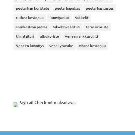
puutarhan koristelu
puutarhapatsas
puutarhasisustus
ruskea kestopuu
Ruuvipaalut
Sakkelit
säänkestävä patsas
talvehtiva laituri
terassikoriste
Uimalaituri
ulkokoriste
Veneen ankkurointi
Veneen kiinnitys
veneilytarvike
vihreä kestopuu