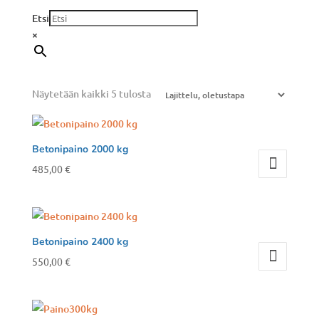
Etsi
×
Näytetään kaikki 5 tulosta
Betonipaino 2000 kg
485,00
€
Betonipaino 2400 kg
550,00
€