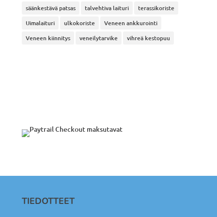
säänkestävä patsas
talvehtiva laituri
terassikoriste
Uimalaituri
ulkokoriste
Veneen ankkurointi
Veneen kiinnitys
veneilytarvike
vihreä kestopuu
TIEDOTTEET