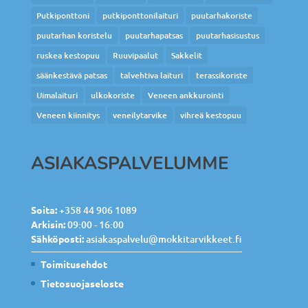
Putkiponttoni
putkiponttonilaituri
puutarhakoriste
puutarhan koristelu
puutarhapatsas
puutarhasisustus
ruskea kestopuu
Ruuvipaalut
Sakkelit
säänkestävä patsas
talvehtiva laituri
terassikoriste
Uimalaituri
ulkokoriste
Veneen ankkurointi
Veneen kiinnitys
veneilytarvike
vihreä kestopuu
ASIAKASPALVELUMME
Soita:
+358 44 906 1089
Arkisin:
09:00 - 16:00
Sähköposti:
asiakaspalvelu@mokkitarvikkeet.fi
Toimitusehdot
Tietosuojaseloste