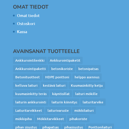
OMAT TIEDOT
Omat tiedot
Ostoskori
Kassa
AVAINSANAT TUOTTEELLE
Ankkurointilenkki
Ankkurointipaketit
Ankkurointipaketti
betonikoriste
betonipatsas
Betonituotteet
HDPE ponttoni
helppo asennus
kelluva laituri
kestävä laituri
Kuumasinkitty ketju
kuumasinkitty teräs
käyntisillat
laituri mökille
laiturin ankkurointi
laiturin kiinnitys
laituritarvike
Laituritarvikkeet
laiturivaruste
mökkilaituri
mökkipiha
Mökkitarvikkeet
pihakoriste
pihan sisustus
pihapatsas
pihasisustus
Ponttonilaituri