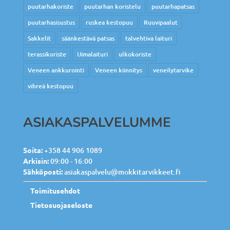
puutarhakoriste
puutarhan koristelu
puutarhapatsas
puutarhasisustus
ruskea kestopuu
Ruuvipaalut
Sakkelit
säänkestävä patsas
talvehtiva laituri
terassikoriste
Uimalaituri
ulkokoriste
Veneen ankkurointi
Veneen kiinnitys
veneilytarvike
vihreä kestopuu
ASIAKASPALVELUMME
Soita:
+358 44 906 1089
Arkisin:
09:00 - 16:00
Sähköposti:
asiakaspalvelu@mokkitarvikkeet.fi
Toimitusehdot
Tietosuojaseloste