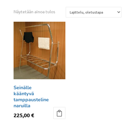
Näytetään ainoa tulos
Seinälle
kääntyvä
tamppausteline
naruilla
225,00
€