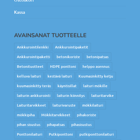
Kassa
AVAINSANAT TUOTTEELLE
Ankkurointilenkki
Ankkurointipaketit
Ankkurointipaketti
betonikoriste
betonipatsas
Betonituotteet
HDPE ponttoni
helppo asennus
kelluva laituri
kestävä laituri
Kuumasinkitty ketju
kuumasinkitty teräs
käyntisillat
laituri mökille
laiturin ankkurointi
laiturin kiinnitys
laituritarvike
Laituritarvikkeet
laiturivaruste
mökkilaituri
mökkipiha
Mökkitarvikkeet
pihakoriste
pihan sisustus
pihapatsas
pihasisustus
Ponttonilaituri
Putkiponttoni
putkiponttonilaituri