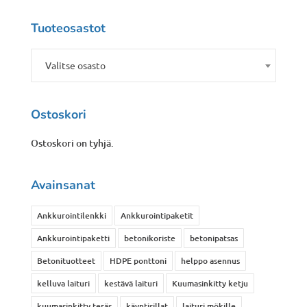
Tuoteosastot
Valitse osasto
Ostoskori
Ostoskori on tyhjä.
Avainsanat
Ankkurointilenkki
Ankkurointipaketit
Ankkurointipaketti
betonikoriste
betonipatsas
Betonituotteet
HDPE ponttoni
helppo asennus
kelluva laituri
kestävä laituri
Kuumasinkitty ketju
kuumasinkitty teräs
käyntisillat
laituri mökille