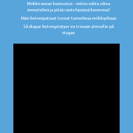
Mökkirannan kunnostus – miten valita oikea
menetelmä ja pitää ranta hyvässä kunnossa?
Näin betonipatsaat tuovat tunnelmaa mökkipihaan
Så skapar betongstatyer en trivsam atmosfär på
stugan