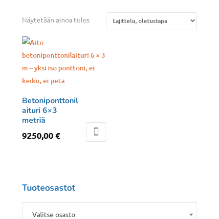
Näytetään ainoa tulos
Betoniponttonil
aituri 6×3
metriä
9250,00
€
Tuoteosastot
Valitse osasto