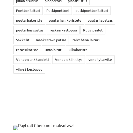
pihan sisustus
pihapatsas
pihasisustus
Ponttonilaituri
Putkiponttoni
putkiponttonilaituri
puutarhakoriste
puutarhan koristelu
puutarhapatsas
puutarhasisustus
ruskea kestopuu
Ruuvipaalut
Sakkelit
säänkestävä patsas
talvehtiva laituri
terassikoriste
Uimalaituri
ulkokoriste
Veneen ankkurointi
Veneen kiinnitys
veneilytarvike
vihreä kestopuu