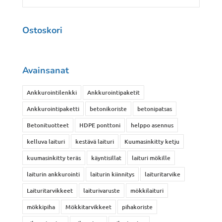
Ostoskori
Avainsanat
Ankkurointilenkki
Ankkurointipaketit
Ankkurointipaketti
betonikoriste
betonipatsas
Betonituotteet
HDPE ponttoni
helppo asennus
kelluva laituri
kestävä laituri
Kuumasinkitty ketju
kuumasinkitty teräs
käyntisillat
laituri mökille
laiturin ankkurointi
laiturin kiinnitys
laituritarvike
Laituritarvikkeet
laiturivaruste
mökkilaituri
mökkipiha
Mökkitarvikkeet
pihakoriste