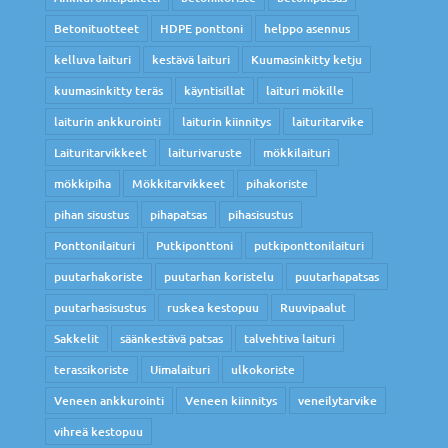
Betonituotteet
HDPE ponttoni
helppo asennus
kelluva laituri
kestävä laituri
Kuumasinkitty ketju
kuumasinkitty teräs
käyntisillat
laituri mökille
laiturin ankkurointi
laiturin kiinnitys
laituritarvike
Laituritarvikkeet
laiturivaruste
mökkilaituri
mökkipiha
Mökkitarvikkeet
pihakoriste
pihan sisustus
pihapatsas
pihasisustus
Ponttonilaituri
Putkiponttoni
putkiponttonilaituri
puutarhakoriste
puutarhan koristelu
puutarhapatsas
puutarhasisustus
ruskea kestopuu
Ruuvipaalut
Sakkelit
säänkestävä patsas
talvehtiva laituri
terassikoriste
Uimalaituri
ulkokoriste
Veneen ankkurointi
Veneen kiinnitys
veneilytarvike
vihreä kestopuu