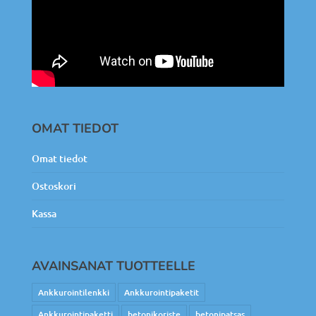
OMAT TIEDOT
Omat tiedot
Ostoskori
Kassa
AVAINSANAT TUOTTEELLE
Ankkurointilenkki
Ankkurointipaketit
Ankkurointipaketti
betonikoriste
betonipatsas