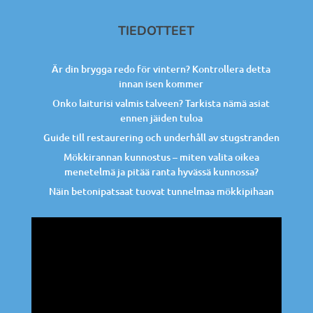
TIEDOTTEET
Är din brygga redo för vintern? Kontrollera detta
innan isen kommer
Onko laiturisi valmis talveen? Tarkista nämä asiat
ennen jäiden tuloa
Guide till restaurering och underhåll av stugstranden
Mökkirannan kunnostus – miten valita oikea
menetelmä ja pitää ranta hyvässä kunnossa?
Näin betonipatsaat tuovat tunnelmaa mökkipihaan