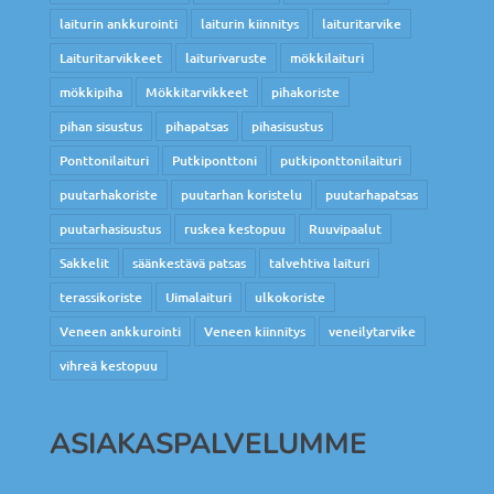
laiturin ankkurointi
laiturin kiinnitys
laituritarvike
Laituritarvikkeet
laiturivaruste
mökkilaituri
mökkipiha
Mökkitarvikkeet
pihakoriste
pihan sisustus
pihapatsas
pihasisustus
Ponttonilaituri
Putkiponttoni
putkiponttonilaituri
puutarhakoriste
puutarhan koristelu
puutarhapatsas
puutarhasisustus
ruskea kestopuu
Ruuvipaalut
Sakkelit
säänkestävä patsas
talvehtiva laituri
terassikoriste
Uimalaituri
ulkokoriste
Veneen ankkurointi
Veneen kiinnitys
veneilytarvike
vihreä kestopuu
ASIAKASPALVELUMME