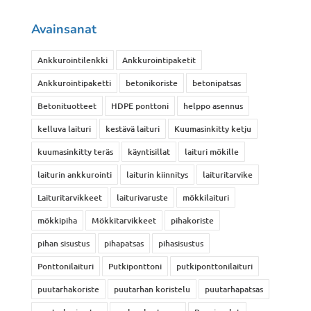
Avainsanat
Ankkurointilenkki
Ankkurointipaketit
Ankkurointipaketti
betonikoriste
betonipatsas
Betonituotteet
HDPE ponttoni
helppo asennus
kelluva laituri
kestävä laituri
Kuumasinkitty ketju
kuumasinkitty teräs
käyntisillat
laituri mökille
laiturin ankkurointi
laiturin kiinnitys
laituritarvike
Laituritarvikkeet
laiturivaruste
mökkilaituri
mökkipiha
Mökkitarvikkeet
pihakoriste
pihan sisustus
pihapatsas
pihasisustus
Ponttonilaituri
Putkiponttoni
putkiponttonilaituri
puutarhakoriste
puutarhan koristelu
puutarhapatsas