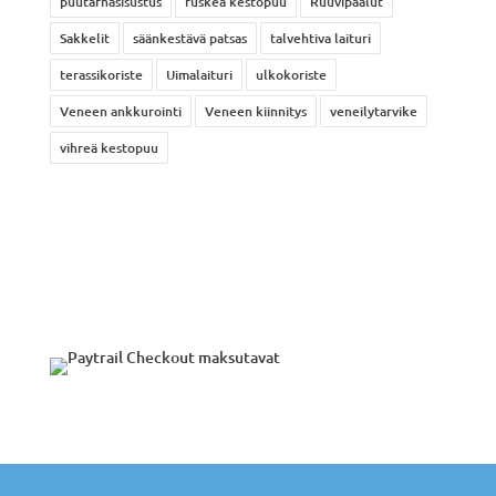
puutarhasisustus
ruskea kestopuu
Ruuvipaalut
Sakkelit
säänkestävä patsas
talvehtiva laituri
terassikoriste
Uimalaituri
ulkokoriste
Veneen ankkurointi
Veneen kiinnitys
veneilytarvike
vihreä kestopuu