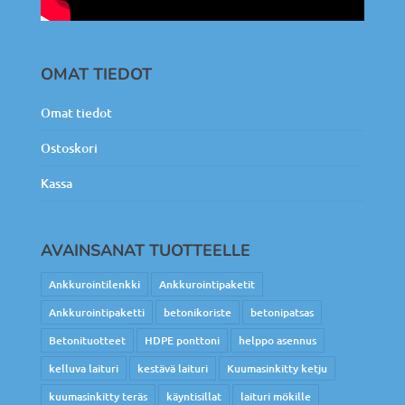
OMAT TIEDOT
Omat tiedot
Ostoskori
Kassa
AVAINSANAT TUOTTEELLE
Ankkurointilenkki
Ankkurointipaketit
Ankkurointipaketti
betonikoriste
betonipatsas
Betonituotteet
HDPE ponttoni
helppo asennus
kelluva laituri
kestävä laituri
Kuumasinkitty ketju
kuumasinkitty teräs
käyntisillat
laituri mökille