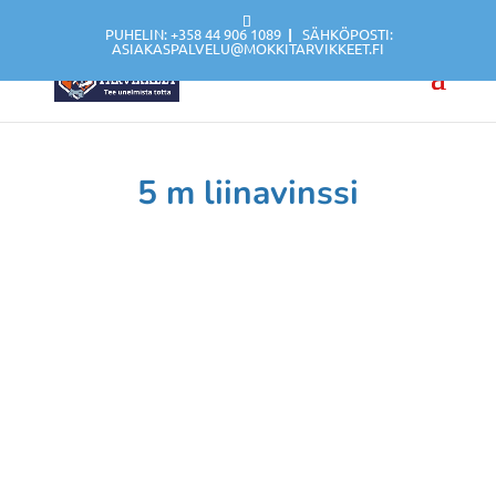
PUHELIN: +358 44 906 1089
|
SÄHKÖPOSTI:
ASIAKASPALVELU@MOKKITARVIKKEET.FI
5 m liinavinssi