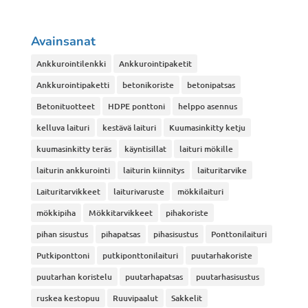
Avainsanat
Ankkurointilenkki
Ankkurointipaketit
Ankkurointipaketti
betonikoriste
betonipatsas
Betonituotteet
HDPE ponttoni
helppo asennus
kelluva laituri
kestävä laituri
Kuumasinkitty ketju
kuumasinkitty teräs
käyntisillat
laituri mökille
laiturin ankkurointi
laiturin kiinnitys
laituritarvike
Laituritarvikkeet
laiturivaruste
mökkilaituri
mökkipiha
Mökkitarvikkeet
pihakoriste
pihan sisustus
pihapatsas
pihasisustus
Ponttonilaituri
Putkiponttoni
putkiponttonilaituri
puutarhakoriste
puutarhan koristelu
puutarhapatsas
puutarhasisustus
ruskea kestopuu
Ruuvipaalut
Sakkelit