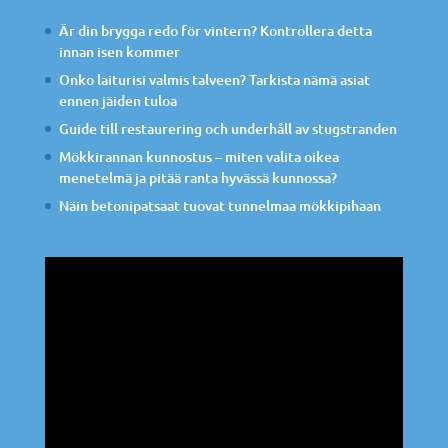
Är din brygga redo för vintern? Kontrollera detta
innan isen kommer
Onko laiturisi valmis talveen? Tarkista nämä asiat
ennen jäiden tuloa
Guide till restaurering och underhåll av stugstranden
Mökkirannan kunnostus – miten valita oikea
menetelmä ja pitää ranta hyvässä kunnossa?
Näin betonipatsaat tuovat tunnelmaa mökkipihaan