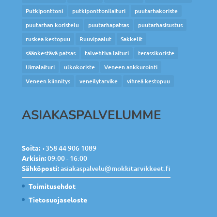
Putkiponttoni
putkiponttonilaituri
puutarhakoriste
puutarhan koristelu
puutarhapatsas
puutarhasisustus
ruskea kestopuu
Ruuvipaalut
Sakkelit
säänkestävä patsas
talvehtiva laituri
terassikoriste
Uimalaituri
ulkokoriste
Veneen ankkurointi
Veneen kiinnitys
veneilytarvike
vihreä kestopuu
ASIAKASPALVELUMME
Soita:
+358 44 906 1089
Arkisin:
09:00 - 16:00
Sähköposti:
asiakaspalvelu@mokkitarvikkeet.fi
Toimitusehdot
Tietosuojaseloste