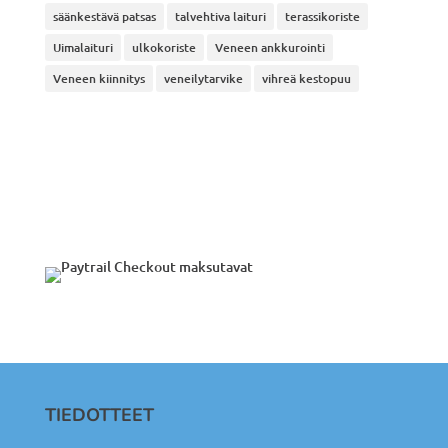
säänkestävä patsas
talvehtiva laituri
terassikoriste
Uimalaituri
ulkokoriste
Veneen ankkurointi
Veneen kiinnitys
veneilytarvike
vihreä kestopuu
TIEDOTTEET