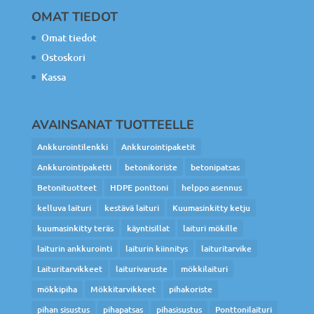
OMAT TIEDOT
Omat tiedot
Ostoskori
Kassa
AVAINSANAT TUOTTEELLE
Ankkurointilenkki
Ankkurointipaketit
Ankkurointipaketti
betonikoriste
betonipatsas
Betonituotteet
HDPE ponttoni
helppo asennus
kelluva laituri
kestävä laituri
Kuumasinkitty ketju
kuumasinkitty teräs
käyntisillat
laituri mökille
laiturin ankkurointi
laiturin kiinnitys
laituritarvike
Laituritarvikkeet
laiturivaruste
mökkilaituri
mökkipiha
Mökkitarvikkeet
pihakoriste
pihan sisustus
pihapatsas
pihasisustus
Ponttonilaituri