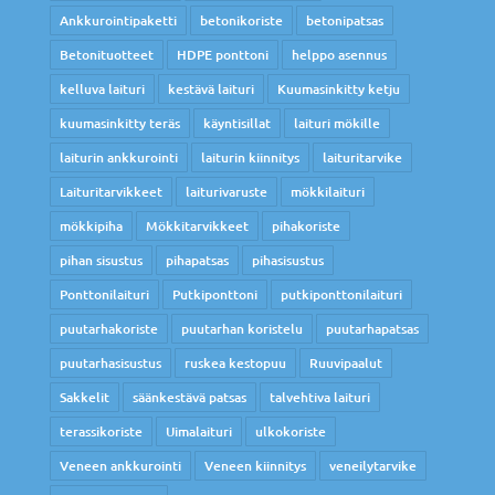
Ankkurointipaketti
betonikoriste
betonipatsas
Betonituotteet
HDPE ponttoni
helppo asennus
kelluva laituri
kestävä laituri
Kuumasinkitty ketju
kuumasinkitty teräs
käyntisillat
laituri mökille
laiturin ankkurointi
laiturin kiinnitys
laituritarvike
Laituritarvikkeet
laiturivaruste
mökkilaituri
mökkipiha
Mökkitarvikkeet
pihakoriste
pihan sisustus
pihapatsas
pihasisustus
Ponttonilaituri
Putkiponttoni
putkiponttonilaituri
puutarhakoriste
puutarhan koristelu
puutarhapatsas
puutarhasisustus
ruskea kestopuu
Ruuvipaalut
Sakkelit
säänkestävä patsas
talvehtiva laituri
terassikoriste
Uimalaituri
ulkokoriste
Veneen ankkurointi
Veneen kiinnitys
veneilytarvike