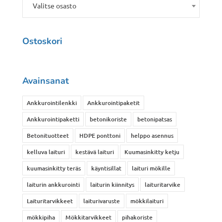
Valitse osasto
Ostoskori
Avainsanat
Ankkurointilenkki
Ankkurointipaketit
Ankkurointipaketti
betonikoriste
betonipatsas
Betonituotteet
HDPE ponttoni
helppo asennus
kelluva laituri
kestävä laituri
Kuumasinkitty ketju
kuumasinkitty teräs
käyntisillat
laituri mökille
laiturin ankkurointi
laiturin kiinnitys
laituritarvike
Laituritarvikkeet
laiturivaruste
mökkilaituri
mökkipiha
Mökkitarvikkeet
pihakoriste