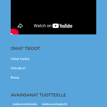
OMAT TIEDOT
Omat tiedot
Ostoskori
Kassa
AVAINSANAT TUOTTEELLE
Ankkurointilenkki
Ankkurointipaketit