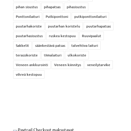
pihan sisustus
pihapatsas
pihasisustus
Ponttonilaituri
Putkiponttoni
putkiponttonilaituri
puutarhakoriste
puutarhan koristelu
puutarhapatsas
puutarhasisustus
ruskea kestopuu
Ruuvipaalut
Sakkelit
säänkestävä patsas
talvehtiva laituri
terassikoriste
Uimalaituri
ulkokoriste
Veneen ankkurointi
Veneen kiinnitys
veneilytarvike
vihreä kestopuu