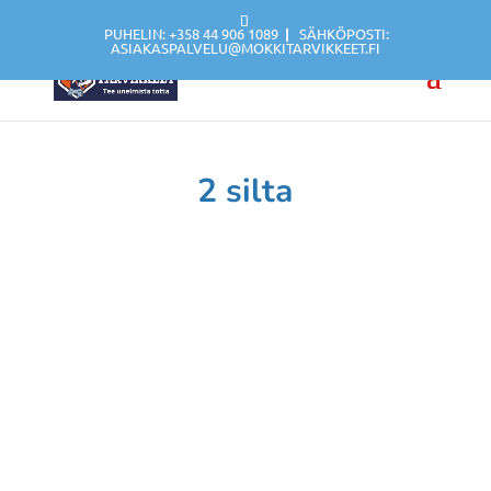
PUHELIN: +358 44 906 1089
|
SÄHKÖPOSTI:
ASIAKASPALVELU@MOKKITARVIKKEET.FI
2 silta