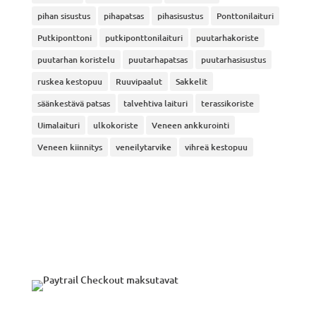
pihan sisustus
pihapatsas
pihasisustus
Ponttonilaituri
Putkiponttoni
putkiponttonilaituri
puutarhakoriste
puutarhan koristelu
puutarhapatsas
puutarhasisustus
ruskea kestopuu
Ruuvipaalut
Sakkelit
säänkestävä patsas
talvehtiva laituri
terassikoriste
Uimalaituri
ulkokoriste
Veneen ankkurointi
Veneen kiinnitys
veneilytarvike
vihreä kestopuu