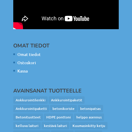
OMAT TIEDOT
Omat tiedot
Ostoskori
Kassa
AVAINSANAT TUOTTEELLE
Ankkurointilenkki
Ankkurointipaketit
Ankkurointipaketti
betonikoriste
betonipatsas
Betonituotteet
HDPE ponttoni
helppo asennus
kelluva laituri
kestävä laituri
Kuumasinkitty ketju