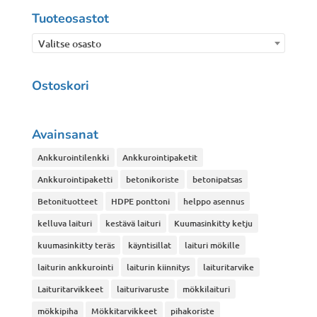
Tuoteosastot
Valitse osasto
Ostoskori
Avainsanat
Ankkurointilenkki
Ankkurointipaketit
Ankkurointipaketti
betonikoriste
betonipatsas
Betonituotteet
HDPE ponttoni
helppo asennus
kelluva laituri
kestävä laituri
Kuumasinkitty ketju
kuumasinkitty teräs
käyntisillat
laituri mökille
laiturin ankkurointi
laiturin kiinnitys
laituritarvike
Laituritarvikkeet
laiturivaruste
mökkilaituri
mökkipiha
Mökkitarvikkeet
pihakoriste