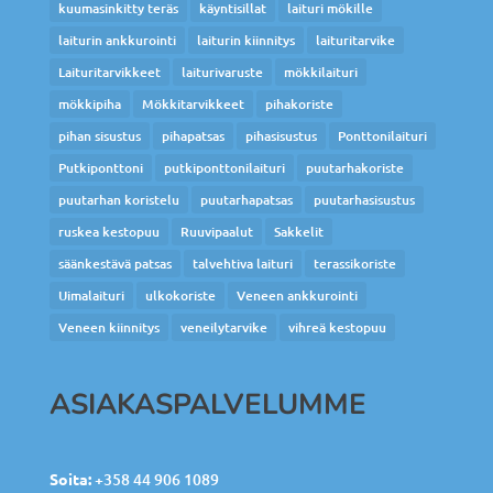
kuumasinkitty teräs
käyntisillat
laituri mökille
laiturin ankkurointi
laiturin kiinnitys
laituritarvike
Laituritarvikkeet
laiturivaruste
mökkilaituri
mökkipiha
Mökkitarvikkeet
pihakoriste
pihan sisustus
pihapatsas
pihasisustus
Ponttonilaituri
Putkiponttoni
putkiponttonilaituri
puutarhakoriste
puutarhan koristelu
puutarhapatsas
puutarhasisustus
ruskea kestopuu
Ruuvipaalut
Sakkelit
säänkestävä patsas
talvehtiva laituri
terassikoriste
Uimalaituri
ulkokoriste
Veneen ankkurointi
Veneen kiinnitys
veneilytarvike
vihreä kestopuu
ASIAKASPALVELUMME
Soita:
+358 44 906 1089