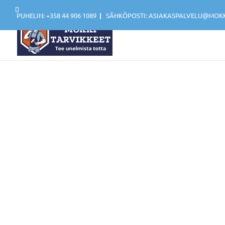
PUHELIN: +358 44 906 1089
|
SÄHKÖPOSTI: ASIAKASPALVELU@MOKKI