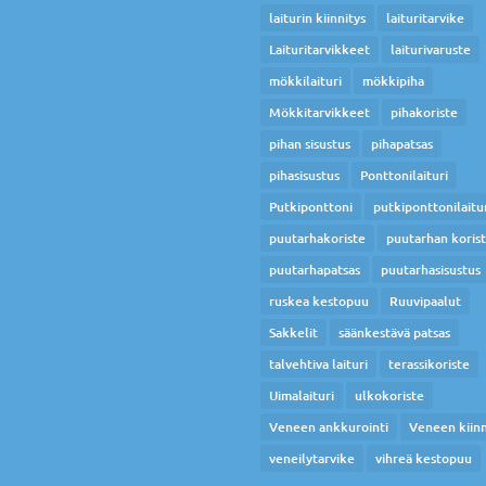
laiturin kiinnitys
laituritarvike
Laituritarvikkeet
laiturivaruste
mökkilaituri
mökkipiha
Mökkitarvikkeet
pihakoriste
pihan sisustus
pihapatsas
pihasisustus
Ponttonilaituri
Putkiponttoni
putkiponttonilaitu
puutarhakoriste
puutarhan koris
puutarhapatsas
puutarhasisustus
ruskea kestopuu
Ruuvipaalut
Sakkelit
säänkestävä patsas
talvehtiva laituri
terassikoriste
Uimalaituri
ulkokoriste
Veneen ankkurointi
Veneen kiinn
veneilytarvike
vihreä kestopuu