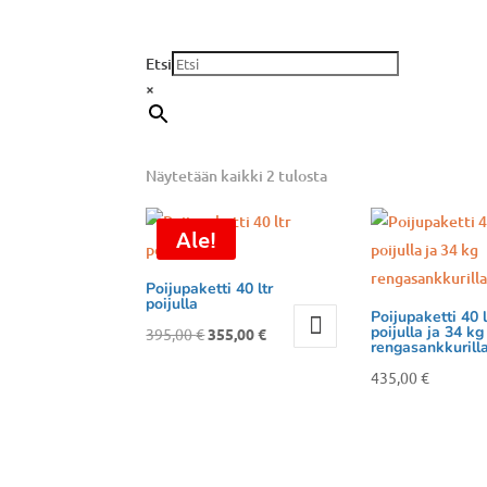
Etsi
×
Näytetään kaikki 2 tulosta
Ale!
Poijupaketti 40 ltr
poijulla
Poijupaketti 40 l
poijulla ja 34 kg
Alkuperäinen
Nykyinen
395,00
€
355,00
€
rengasankkurill
hinta
hinta
435,00
€
oli:
on:
395,00 €.
355,00 €.