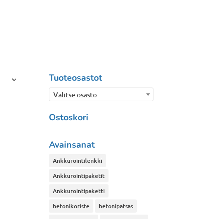
Tuoteosastot
Valitse osasto
Ostoskori
Avainsanat
Ankkurointilenkki
Ankkurointipaketit
Ankkurointipaketti
betonikoriste
betonipatsas