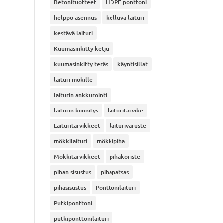
Betonituotteet
HDPE ponttoni
helppo asennus
kelluva laituri
kestävä laituri
Kuumasinkitty ketju
kuumasinkitty teräs
käyntisillat
laituri mökille
laiturin ankkurointi
laiturin kiinnitys
laituritarvike
Laituritarvikkeet
laiturivaruste
mökkilaituri
mökkipiha
Mökkitarvikkeet
pihakoriste
pihan sisustus
pihapatsas
pihasisustus
Ponttonilaituri
Putkiponttoni
putkiponttonilaituri