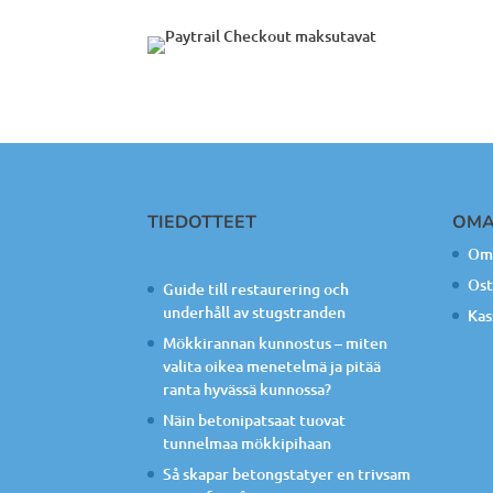
TIEDOTTEET
OMA
Oma
Ost
Guide till restaurering och
underhåll av stugstranden
Kas
Mökkirannan kunnostus – miten
valita oikea menetelmä ja pitää
ranta hyvässä kunnossa?
Näin betonipatsaat tuovat
tunnelmaa mökkipihaan
Så skapar betongstatyer en trivsam