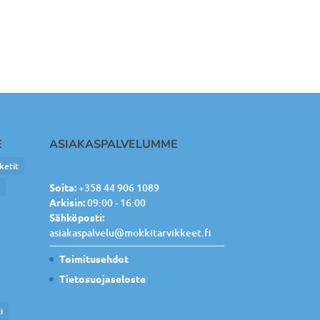
E
ASIAKASPALVELUMME
ketit
e
Soita:
+358 44 906 1089
Arkisin:
09:00 - 16:00
Sähköposti:
asiakaspalvelu@mokkitarvikkeet.fi
Toimitusehdot
Tietosuojaseloste
i