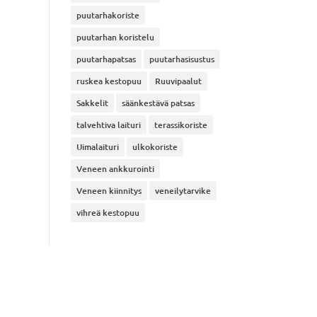
puutarhakoriste
puutarhan koristelu
puutarhapatsas
puutarhasisustus
ruskea kestopuu
Ruuvipaalut
Sakkelit
säänkestävä patsas
talvehtiva laituri
terassikoriste
Uimalaituri
ulkokoriste
Veneen ankkurointi
Veneen kiinnitys
veneilytarvike
vihreä kestopuu