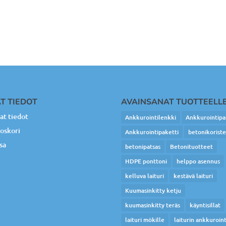
T TIEDOT
AVAINSANAT TUOTTEELL
t tiedot
Ankkurointilenkki
Ankkurointipa
oskori
Ankkurointipaketti
betonikorist
sa
betonipatsas
Betonituotteet
HDPE ponttoni
helppo asennus
kelluva laituri
kestävä laituri
Kuumasinkitty ketju
kuumasinkitty teräs
käyntisillat
laituri mökille
laiturin ankkuroint