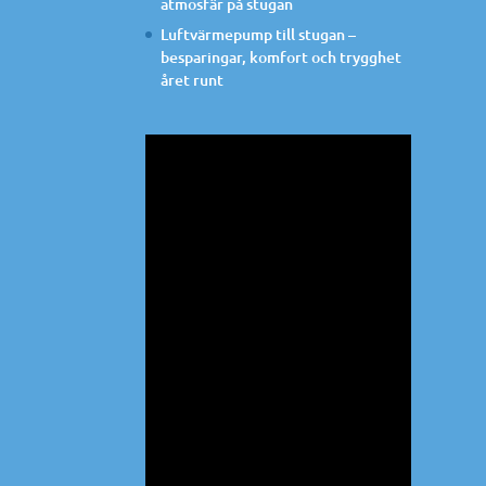
atmosfär på stugan
Luftvärmepump till stugan –
besparingar, komfort och trygghet
året runt