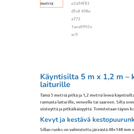
Käyntisilta 5 m x 1,2 m – 
laiturille
Tämä 5 metriä pitkä ja 1,2 metriä leveä käyntisi
rannasta laiturille, veneelle tai saareen. Silta s
siisteyttä ja pitkäikäisyyttä. Toimitetaan täysin 
Kevyt ja kestävä kestopuurun
Sillan runko on valmistettu järeästä 48×148 mm vi