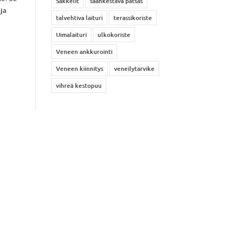
Sakkelit
säänkestävä patsas
 ja
talvehtiva laituri
terassikoriste
Uimalaituri
ulkokoriste
Veneen ankkurointi
Veneen kiinnitys
veneilytarvike
vihreä kestopuu