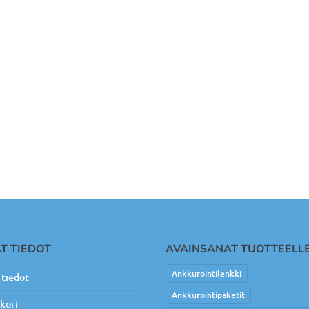
T TIEDOT
AVAINSANAT TUOTTEELL
Ankkurointilenkki
tiedot
Ankkurointipaketit
kori