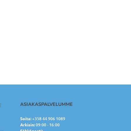
ASIAKASPALVELUMME
E
Soita:
+358 44 906 1089
Arkisin:
09:00 - 16:00
Sähköposti: