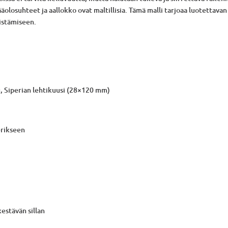
 jääolosuhteet ja aallokko ovat maltillisia. Tämä malli tarjoaa luotettavan
distämiseen.
u, Siperian lehtikuusi (28×120 mm)
 erikseen
kestävän sillan