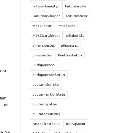
laiturin kiinnitys
laituritarvike
Laituritarvikkeet
laiturivaruste
mökkilaituri
mökkipiha
Mökkitarvikkeet
pihakoriste
pihan sisustus
pihapatsas
pihasisustus
Ponttonilaituri
Putkiponttoni
lkea
putkiponttonilaituri
puutarhakoriste
puutarhan koristelu
lman
puutarhapatsas
 – ne
puutarhasisustus
ruskea kestopuu
Ruuvipaalut
ne. Se