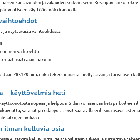
inomaisen kantavuuden ja vakauden kulkemiseen. Kestopuurunko tekee
 ympärivuotiseen käyttöön mökkirannoilla.
ivaihtoehdot
a ja näyttävässä vaihtoehdossa:
ta
rmoninen vaihtoehto
materiaali vaativaan makuun
toiltaan 28×120 mm, mikä tekee pinnasta miellyttävän ja turvallisen ku
a – käyttövalmis heti
käyttöönotosta nopeaa ja helppoa. Sillan voi asentaa heti paikoilleen i
ukavuutta, saranat ja rullapyörät ovat saatavilla erillisinä lisävarusteina
vuodenaikojen mukaan.
n ilman kelluvia osia
joissa ei tarvita kelluvuutta, mutta halutaan tukeva ja siirrettävä raken