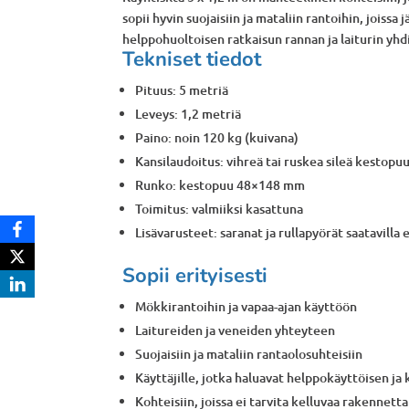
sopii hyvin suojaisiin ja mataliin rantoihin, joissa
helppohuoltoisen ratkaisun rannan ja laiturin yh
Tekniset tiedot
Pituus: 5 metriä
Leveys: 1,2 metriä
Paino: noin 120 kg (kuivana)
Kansilaudoitus: vihreä tai ruskea sileä kestopu
Runko: kestopuu 48×148 mm
Toimitus: valmiiksi kasattuna
Lisävarusteet: saranat ja rullapyörät saatavilla
Sopii erityisesti
Mökkirantoihin ja vapaa-ajan käyttöön
Laitureiden ja veneiden yhteyteen
Suojaisiin ja mataliin rantaolosuhteisiin
Käyttäjille, jotka haluavat helppokäyttöisen ja 
Kohteisiin, joissa ei tarvita kelluvaa rakennetta