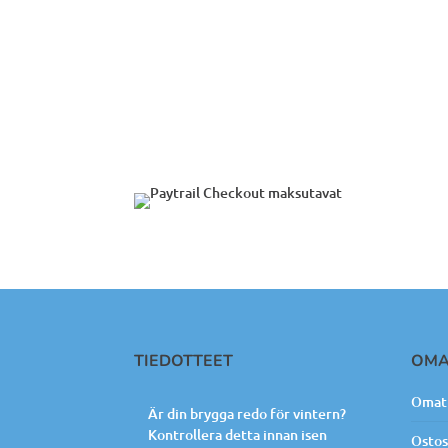
TIEDOTTEET
OMA
Omat 
Är din brygga redo för vintern?
Kontrollera detta innan isen
Ostos