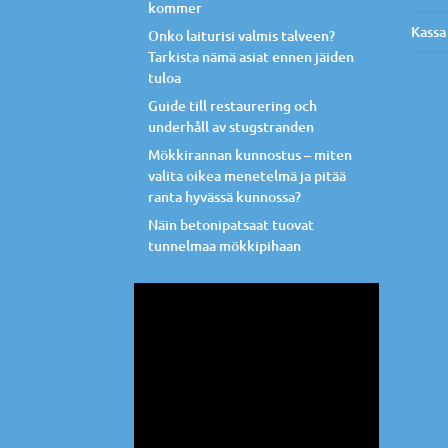
kommer
Kassa
Onko laiturisi valmis talveen?
Tarkista nämä asiat ennen jäiden
tuloa
Guide till restaurering och
underhåll av stugstranden
Mökkirannan kunnostus – miten
valita oikea menetelmä ja pitää
ranta hyvässä kunnossa?
Näin betonipatsaat tuovat
tunnelmaa mökkipihaan