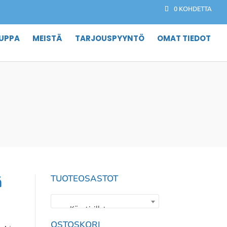
0 KOHDETTA
UPPA
MEISTÄ
TARJOUSPYYNTÖ
OMAT TIEDOT
ä
TUOTEOSASTOT
Käyntisillat
×
OSTOSKORI