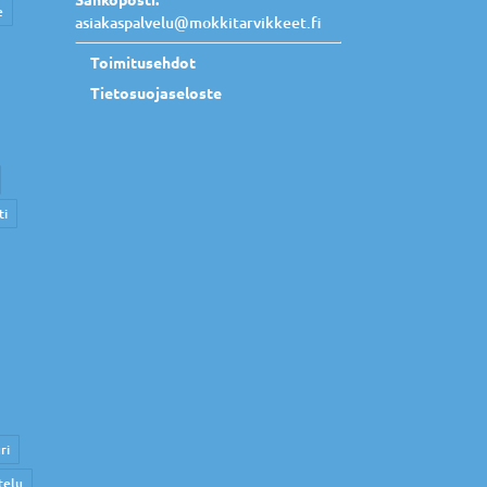
e
asiakaspalvelu@mokkitarvikkeet.fi
Toimitusehdot
Tietosuojaseloste
ti
ri
telu