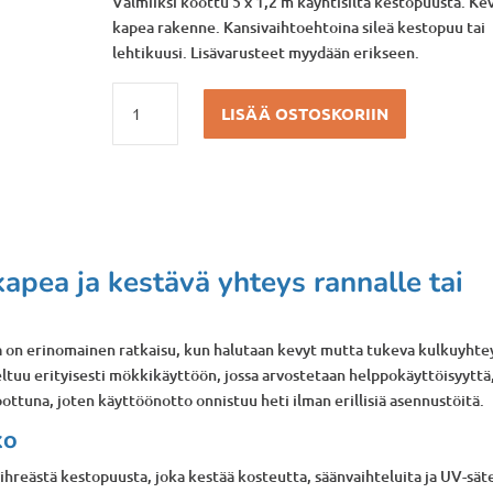
Valmiiksi koottu 5 x 1,2 m käyntisilta kestopuusta. Kev
kapea rakenne. Kansivaihtoehtoina sileä kestopuu tai
lehtikuusi. Lisävarusteet myydään erikseen.
Käyntisilta
LISÄÄ OSTOSKORIIN
5
x
1,2
metriä
määrä
kapea ja kestävä yhteys rannalle tai
lta on erinomainen ratkaisu, kun halutaan kevyt mutta tukeva kulkuyhte
oveltuu erityisesti mökkikäyttöön, jossa arvostetaan helppokäyttöisyyttä
koottuna, joten käyttöönotto onnistuu heti ilman erillisiä asennustöitä.
ko
hreästä kestopuusta, joka kestää kosteutta, säänvaihteluita ja UV-säte