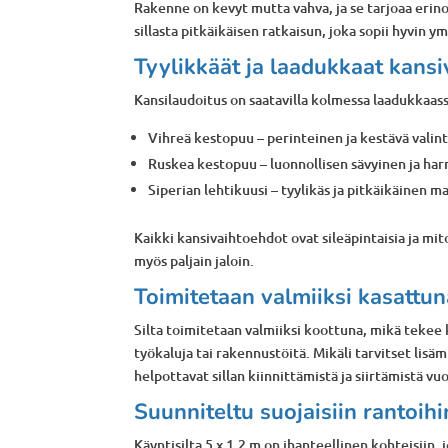
Rakenne on kevyt mutta vahva, ja se tarjoaa er
sillasta pitkäikäisen ratkaisun, joka sopii hyvin
Tyylikkäät ja laadukkaat kans
Kansilaudoitus on saatavilla kolmessa laadukkaass
Vihreä kestopuu – perinteinen ja kestävä valin
Ruskea kestopuu – luonnollisen sävyinen ja ha
Siperian lehtikuusi – tyylikäs ja pitkäikäinen 
Kaikki kansivaihtoehdot ovat sileäpintaisia ja mi
myös paljain jaloin.
Toimitetaan valmiiksi kasattun
Silta toimitetaan valmiiksi koottuna, mikä tekee 
työkaluja tai rakennustöitä. Mikäli tarvitset lisäm
helpottavat sillan kiinnittämistä ja siirtämistä 
Suunniteltu suojaisiin rantoihi
Käyntisilta 5 x 1,2 m on ihanteellinen kohteisiin, 