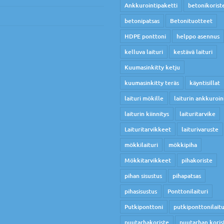
Ankkurointipaketti
betonikorist
betonipatsas
Betonituotteet
HDPE ponttoni
helppo asennus
kelluva laituri
kestävä laituri
Kuumasinkitty ketju
kuumasinkitty teräs
käyntisillat
laituri mökille
laiturin ankkuroin
laiturin kiinnitys
laituritarvike
Laituritarvikkeet
laiturivaruste
mökkilaituri
mökkipiha
Mökkitarvikkeet
pihakoriste
pihan sisustus
pihapatsas
pihasisustus
Ponttonilaituri
Putkiponttoni
putkiponttonilaitu
puutarhakoriste
puutarhan koris