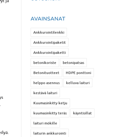
yt ja
AVAINSANAT
Ankkurointilenkki
Ankkurointipaketit
Ankkurointipaketti
betonikoriste
betonipatsas
Betonituotteet
HDPE ponttoni
helppo asennus
kelluva laituri
kestävä laituri
ys
Kuumasinkitty ketju
,
kuumasinkitty teräs
käyntisillat
laituri mökille
ilyä.
laiturin ankkurointi