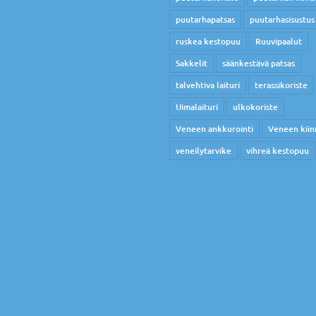
puutarhapatsas
puutarhasisustus
ruskea kestopuu
Ruuvipaalut
Sakkelit
säänkestävä patsas
talvehtiva laituri
terassikoriste
Uimalaituri
ulkokoriste
Veneen ankkurointi
Veneen kiin
veneilytarvike
vihreä kestopuu