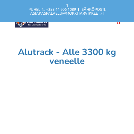
PUHELIN: +358 44 906 1089
|
SÄHKÖPOSTI:
ASIAKASPALVELU@MOKKITARVIKKEET.FI
Alutrack - Alle 3300 kg
veneelle