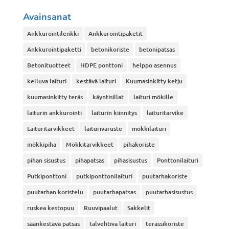
Avainsanat
Ankkurointilenkki
Ankkurointipaketit
Ankkurointipaketti
betonikoriste
betonipatsas
Betonituotteet
HDPE ponttoni
helppo asennus
kelluva laituri
kestävä laituri
Kuumasinkitty ketju
kuumasinkitty teräs
käyntisillat
laituri mökille
laiturin ankkurointi
laiturin kiinnitys
laituritarvike
Laituritarvikkeet
laiturivaruste
mökkilaituri
mökkipiha
Mökkitarvikkeet
pihakoriste
pihan sisustus
pihapatsas
pihasisustus
Ponttonilaituri
Putkiponttoni
putkiponttonilaituri
puutarhakoriste
puutarhan koristelu
puutarhapatsas
puutarhasisustus
ruskea kestopuu
Ruuvipaalut
Sakkelit
säänkestävä patsas
talvehtiva laituri
terassikoriste