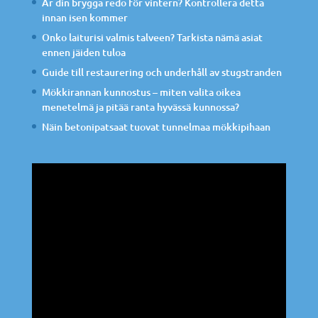
Är din brygga redo för vintern? Kontrollera detta
innan isen kommer
Onko laiturisi valmis talveen? Tarkista nämä asiat
ennen jäiden tuloa
Guide till restaurering och underhåll av stugstranden
Mökkirannan kunnostus – miten valita oikea
menetelmä ja pitää ranta hyvässä kunnossa?
Näin betonipatsaat tuovat tunnelmaa mökkipihaan