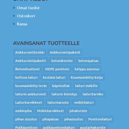
Omat tiedot
Ostoskori
Kassa
AVAINSANAT TUOTTEELLE
Ankkurointilenkki
Ankkurointipaketit
Ankkurointipaketti
betonikoriste
betonipatsas
Betonituotteet
HDPE ponttoni
helppo asennus
kelluva laituri
kestävä laituri
Kuumasinkitty ketju
kuumasinkitty teräs
käyntisillat
laituri mökille
laiturin ankkurointi
laiturin kiinnitys
laituritarvike
Laituritarvikkeet
laiturivaruste
mökkilaituri
mökkipiha
Mökkitarvikkeet
pihakoriste
pihan sisustus
pihapatsas
pihasisustus
Ponttonilaituri
Putkiponttoni
putkiponttonilaituri
puutarhakoriste