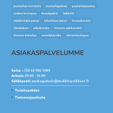
puutarhan koristelu
puutarhapatsas
puutarhasisustus
ruskea kestopuu
Ruuvipaalut
Sakkelit
säänkestävä patsas
talvehtiva laituri
terassikoriste
Uimalaituri
ulkokoriste
Veneen ankkurointi
Veneen kiinnitys
veneilytarvike
vihreä kestopuu
ASIAKASPALVELUMME
Soita:
+358 44 906 1089
Arkisin:
09:00 - 16:00
Sähköposti:
asiakaspalvelu@mokkitarvikkeet.fi
Toimitusehdot
Tietosuojaseloste