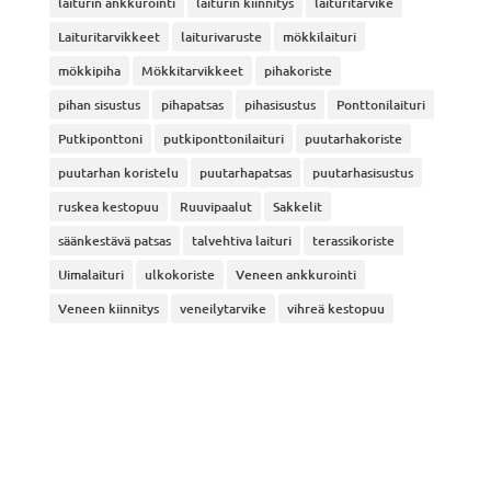
laiturin ankkurointi
laiturin kiinnitys
laituritarvike
Laituritarvikkeet
laiturivaruste
mökkilaituri
mökkipiha
Mökkitarvikkeet
pihakoriste
pihan sisustus
pihapatsas
pihasisustus
Ponttonilaituri
Putkiponttoni
putkiponttonilaituri
puutarhakoriste
puutarhan koristelu
puutarhapatsas
puutarhasisustus
ruskea kestopuu
Ruuvipaalut
Sakkelit
säänkestävä patsas
talvehtiva laituri
terassikoriste
Uimalaituri
ulkokoriste
Veneen ankkurointi
Veneen kiinnitys
veneilytarvike
vihreä kestopuu