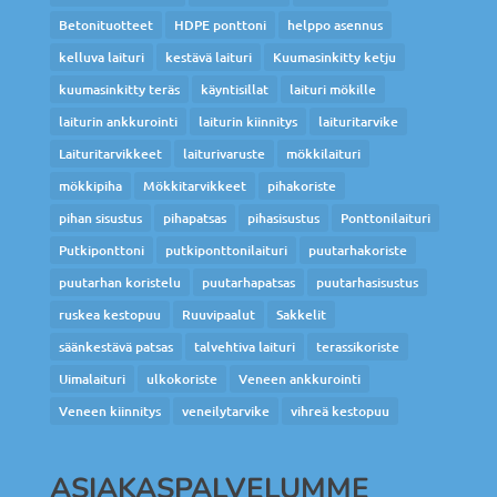
Betonituotteet
HDPE ponttoni
helppo asennus
kelluva laituri
kestävä laituri
Kuumasinkitty ketju
kuumasinkitty teräs
käyntisillat
laituri mökille
laiturin ankkurointi
laiturin kiinnitys
laituritarvike
Laituritarvikkeet
laiturivaruste
mökkilaituri
mökkipiha
Mökkitarvikkeet
pihakoriste
pihan sisustus
pihapatsas
pihasisustus
Ponttonilaituri
Putkiponttoni
putkiponttonilaituri
puutarhakoriste
puutarhan koristelu
puutarhapatsas
puutarhasisustus
ruskea kestopuu
Ruuvipaalut
Sakkelit
säänkestävä patsas
talvehtiva laituri
terassikoriste
Uimalaituri
ulkokoriste
Veneen ankkurointi
Veneen kiinnitys
veneilytarvike
vihreä kestopuu
ASIAKASPALVELUMME