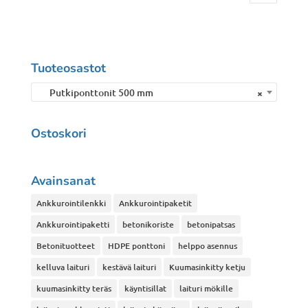
Tuoteosastot
Putkiponttonit 500 mm
×
Ostoskori
Avainsanat
Ankkurointilenkki
Ankkurointipaketit
Ankkurointipaketti
betonikoriste
betonipatsas
Betonituotteet
HDPE ponttoni
helppo asennus
kelluva laituri
kestävä laituri
Kuumasinkitty ketju
kuumasinkitty teräs
käyntisillat
laituri mökille