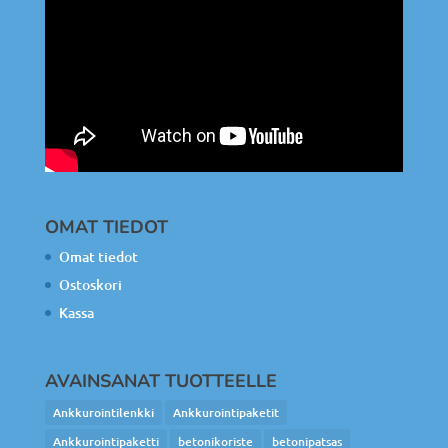
OMAT TIEDOT
Omat tiedot
Ostoskori
Kassa
AVAINSANAT TUOTTEELLE
Ankkurointilenkki
Ankkurointipaketit
Ankkurointipaketti
betonikoriste
betonipatsas