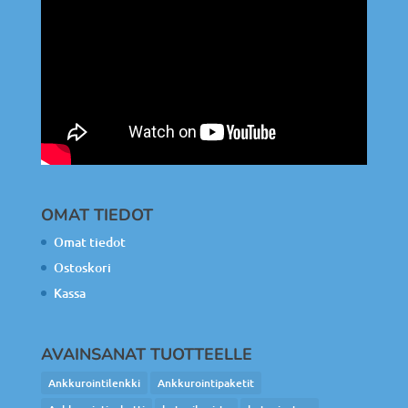
OMAT TIEDOT
Omat tiedot
Ostoskori
Kassa
AVAINSANAT TUOTTEELLE
Ankkurointilenkki
Ankkurointipaketit