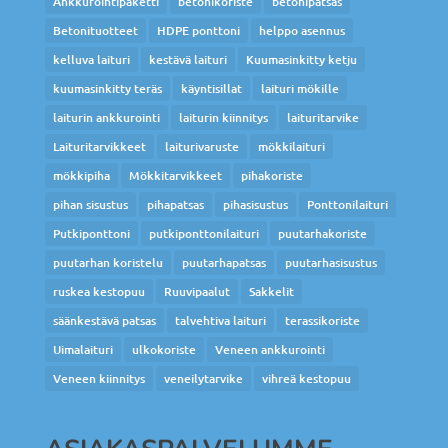
Ankkurointipaketti
betonikoriste
betonipatsas
Betonituotteet
HDPE ponttoni
helppo asennus
kelluva laituri
kestävä laituri
Kuumasinkitty ketju
kuumasinkitty teräs
käyntisillat
laituri mökille
laiturin ankkurointi
laiturin kiinnitys
laituritarvike
Laituritarvikkeet
laiturivaruste
mökkilaituri
mökkipiha
Mökkitarvikkeet
pihakoriste
pihan sisustus
pihapatsas
pihasisustus
Ponttonilaituri
Putkiponttoni
putkiponttonilaituri
puutarhakoriste
puutarhan koristelu
puutarhapatsas
puutarhasisustus
ruskea kestopuu
Ruuvipaalut
Sakkelit
säänkestävä patsas
talvehtiva laituri
terassikoriste
Uimalaituri
ulkokoriste
Veneen ankkurointi
Veneen kiinnitys
veneilytarvike
vihreä kestopuu