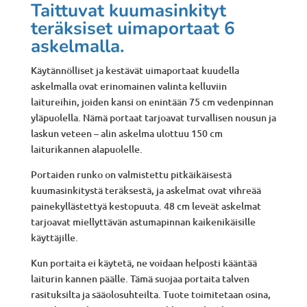
Taittuvat kuumasinkityt
määrä
teräksiset uimaportaat 6
askelmalla.
Käytännölliset ja kestävät uimaportaat kuudella
askelmalla ovat erinomainen valinta kelluviin
laitureihin, joiden kansi on enintään 75 cm vedenpinnan
yläpuolella. Nämä portaat tarjoavat turvallisen nousun ja
laskun veteen – alin askelma ulottuu 150 cm
laiturikannen alapuolelle.
Portaiden runko on valmistettu pitkäikäisestä
kuumasinkitystä teräksestä, ja askelmat ovat vihreää
painekyllästettyä kestopuuta. 48 cm leveät askelmat
tarjoavat miellyttävän astumapinnan kaikenikäisille
käyttäjille.
Kun portaita ei käytetä, ne voidaan helposti kääntää
laiturin kannen päälle. Tämä suojaa portaita talven
rasituksilta ja sääolosuhteilta. Tuote toimitetaan osina,