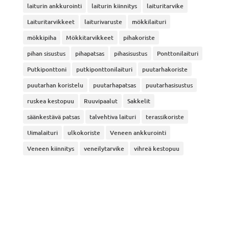
laiturin ankkurointi
laiturin kiinnitys
laituritarvike
Laituritarvikkeet
laiturivaruste
mökkilaituri
mökkipiha
Mökkitarvikkeet
pihakoriste
pihan sisustus
pihapatsas
pihasisustus
Ponttonilaituri
Putkiponttoni
putkiponttonilaituri
puutarhakoriste
puutarhan koristelu
puutarhapatsas
puutarhasisustus
ruskea kestopuu
Ruuvipaalut
Sakkelit
säänkestävä patsas
talvehtiva laituri
terassikoriste
Uimalaituri
ulkokoriste
Veneen ankkurointi
Veneen kiinnitys
veneilytarvike
vihreä kestopuu