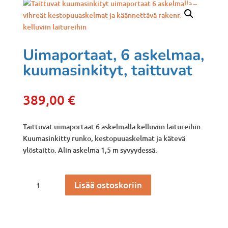
Uimaportaat, 6 askelmaa,
kuumasinkityt, taittuvat
389,00
€
Taittuvat uimaportaat 6 askelmalla kelluviin laitureihin.
Kuumasinkitty runko, kestopuuaskelmat ja kätevä
ylöstaitto. Alin askelma 1,5 m syvyydessä.
Uimaportaat,
Lisää ostoskoriin
6
askelmaa,
kuumasinkityt,
taittuvat