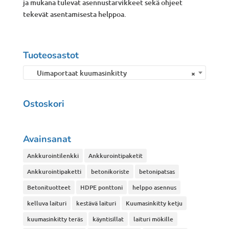
ja mukana tulevat asennustarvikkeet sekä ohjeet
tekevät asentamisesta helppoa.
Tuoteosastot
Uimaportaat kuumasinkitty
×
Ostoskori
Avainsanat
Ankkurointilenkki
Ankkurointipaketit
Ankkurointipaketti
betonikoriste
betonipatsas
Betonituotteet
HDPE ponttoni
helppo asennus
kelluva laituri
kestävä laituri
Kuumasinkitty ketju
kuumasinkitty teräs
käyntisillat
laituri mökille