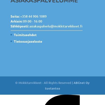
ASIAKASPALVELUMME
Soita:
+358 44 906 1089
Arkisin:
09:00 - 16:00
Sähköposti:
asiakaspalvelu@mokkitarvikkeet.fi
Toimitusehdot
Tietosuojaseloste
© Mökkitarvikkeet - All Rights Reserved |
ABCnet Oy
tuotantoa