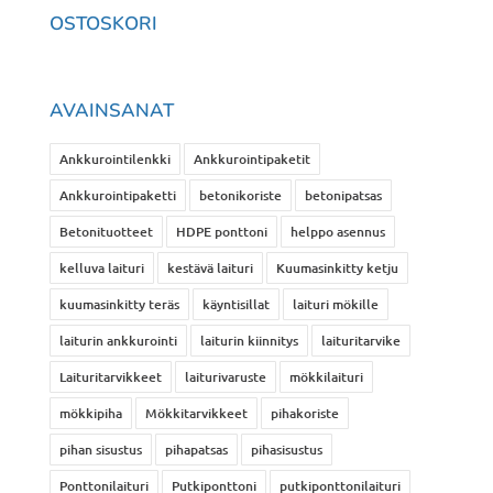
OSTOSKORI
AVAINSANAT
Ankkurointilenkki
Ankkurointipaketit
Ankkurointipaketti
betonikoriste
betonipatsas
Betonituotteet
HDPE ponttoni
helppo asennus
kelluva laituri
kestävä laituri
Kuumasinkitty ketju
kuumasinkitty teräs
käyntisillat
laituri mökille
laiturin ankkurointi
laiturin kiinnitys
laituritarvike
Laituritarvikkeet
laiturivaruste
mökkilaituri
mökkipiha
Mökkitarvikkeet
pihakoriste
pihan sisustus
pihapatsas
pihasisustus
Ponttonilaituri
Putkiponttoni
putkiponttonilaituri