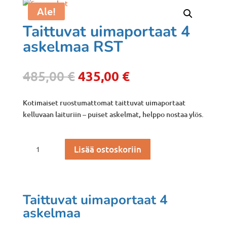
Ale!
Taittuvat uimaportaat 4
askelmaa RST
Alkuperäinen
Nykyinen
485,00
€
435,00
€
hinta
hinta
oli:
on:
Kotimaiset ruostumattomat taittuvat uimaportaat
485,00 €.
435,00 €.
kelluvaan laituriin – puiset askelmat, helppo nostaa ylös.
Taittuvat
Lisää ostoskoriin
uimaportaat
4
askelmaa
RST
Taittuvat uimaportaat 4
määrä
askelmaa