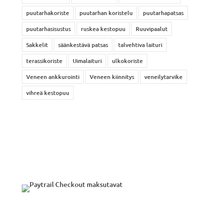
puutarhakoriste
puutarhan koristelu
puutarhapatsas
puutarhasisustus
ruskea kestopuu
Ruuvipaalut
Sakkelit
säänkestävä patsas
talvehtiva laituri
terassikoriste
Uimalaituri
ulkokoriste
Veneen ankkurointi
Veneen kiinnitys
veneilytarvike
vihreä kestopuu