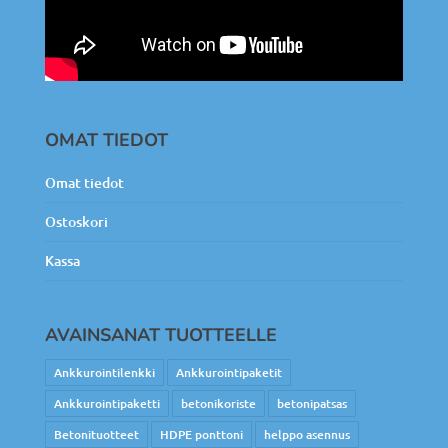
OMAT TIEDOT
Omat tiedot
Ostoskori
Kassa
AVAINSANAT TUOTTEELLE
Ankkurointilenkki
Ankkurointipaketit
Ankkurointipaketti
betonikoriste
betonipatsas
Betonituotteet
HDPE ponttoni
helppo asennus