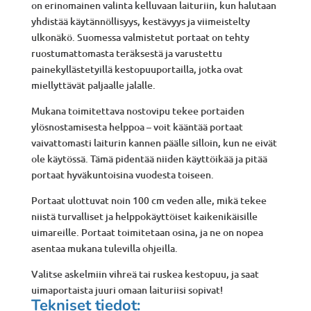
on erinomainen valinta kelluvaan laituriin, kun halutaan
yhdistää käytännöllisyys, kestävyys ja viimeistelty
ulkonäkö. Suomessa valmistetut portaat on tehty
ruostumattomasta teräksestä ja varustettu
painekyllästetyillä kestopuuportailla, jotka ovat
miellyttävät paljaalle jalalle.
Mukana toimitettava nostovipu tekee portaiden
ylösnostamisesta helppoa – voit kääntää portaat
vaivattomasti laiturin kannen päälle silloin, kun ne eivät
ole käytössä. Tämä pidentää niiden käyttöikää ja pitää
portaat hyväkuntoisina vuodesta toiseen.
Portaat ulottuvat noin 100 cm veden alle, mikä tekee
niistä turvalliset ja helppokäyttöiset kaikenikäisille
uimareille. Portaat toimitetaan osina, ja ne on nopea
asentaa mukana tulevilla ohjeilla.
Valitse askelmiin vihreä tai ruskea kestopuu, ja saat
uimaportaista juuri omaan laituriisi sopivat!
Tekniset tiedot: