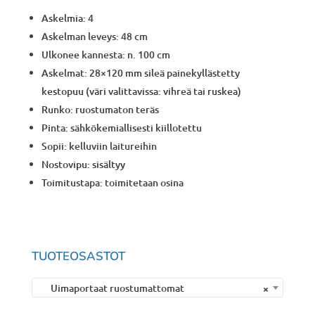
Askelmia: 4
Askelman leveys: 48 cm
Ulkonee kannesta: n. 100 cm
Askelmat: 28×120 mm sileä painekyllästetty
kestopuu (väri valittavissa: vihreä tai ruskea)
Runko: ruostumaton teräs
Pinta: sähkökemiallisesti kiillotettu
Sopii: kelluviin laitureihin
Nostovipu: sisältyy
Toimitustapa: toimitetaan osina
TUOTEOSASTOT
Uimaportaat ruostumattomat
×