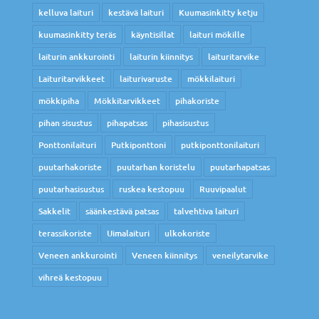
kelluva laituri
kestävä laituri
Kuumasinkitty ketju
kuumasinkitty teräs
käyntisillat
laituri mökille
laiturin ankkurointi
laiturin kiinnitys
laituritarvike
Laituritarvikkeet
laiturivaruste
mökkilaituri
mökkipiha
Mökkitarvikkeet
pihakoriste
pihan sisustus
pihapatsas
pihasisustus
Ponttonilaituri
Putkiponttoni
putkiponttonilaituri
puutarhakoriste
puutarhan koristelu
puutarhapatsas
puutarhasisustus
ruskea kestopuu
Ruuvipaalut
Sakkelit
säänkestävä patsas
talvehtiva laituri
terassikoriste
Uimalaituri
ulkokoriste
Veneen ankkurointi
Veneen kiinnitys
veneilytarvike
vihreä kestopuu